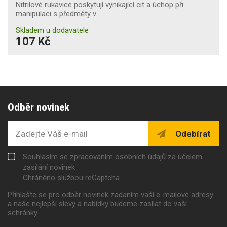
Nitrilové rukavice poskytují vynikající cit a úchop při
manipulaci s předměty v…
Skladem u dodavatele
107 Kč
Odběr novinek
Odebírat
Souhlasím se zpracováním osobních údajů za účelem
zasílání novinek
Chráněno službou reCaptcha
Přihlašte se pro odběr novinek zadaním vaší e-mailové adresy
a naše nejlepší slevy a nabídky budeme zasílat do vaší
schránky.