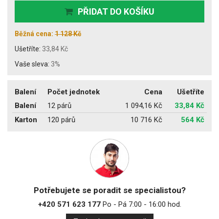
PŘIDAT DO KOŠÍKU
Běžná cena:
1 128 Kč
Ušetříte:
33,84 Kč
Vaše sleva:
3%
Balení
Počet jednotek
Cena
Ušetříte
Balení
12 párů
1 094,16 Kč
33,84 Kč
Karton
120 párů
10 716 Kč
564 Kč
Potřebujete se poradit se specialistou?
+420 571 623 177
Po - Pá 7:00 - 16:00 hod.