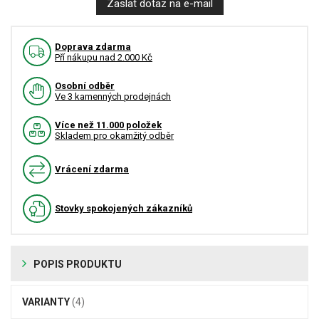
Zaslat dotaz na e-mail
Doprava zdarma
Pří nákupu nad 2.000 Kč
Osobní odběr
Ve 3 kamenných prodejnách
Více než 11.000 položek
Skladem pro okamžitý odběr
Vrácení zdarma
Stovky spokojených zákazníků
POPIS PRODUKTU
VARIANTY
(4)