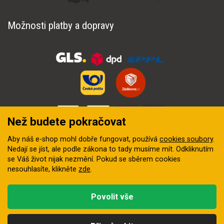
Možnosti platby a dopravy
Než budete pokračovat
Aby náš e-shop mohl dobře fungovat, používá
cookies soubory
.
Nedají se jíst, ale podle zákona to tady musíme mít. Odkliknutím
se Váš život nijak nezmění. Pokud se sběrem cookies
nesouhlasíte, klikněte
zde
.
© 2018–2026 INZEP CENTRUM, s.r.o. Všechna práva vyhrazena
Povolit vše
Vytvořila
digitální agentura FEO