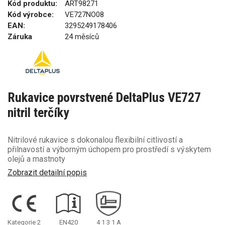
Kód produktu:
ART98271
Kód výrobce:
VE727NO08
EAN:
3295249178406
Záruka
24 měsíců
Rukavice povrstvené DeltaPlus VE727
nitril terčíky
Nitrilové rukavice s dokonalou flexibilní citlivostí a
přilnavostí a výborným úchopem pro prostředí s výskytem
olejů a mastnoty
Zobrazit detailní popis
Kategorie 2
EN420
4
1
3
1
A