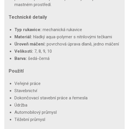
mastném prostředí.
Technické detaily
Typ rukavice:
mechanická rukavice
Materiál:
hladký aqua-polymer s nitrilovými tečkami
Úroveň máčení:
povrchová úprava dlaně, jedno máčení
Velikosti:
7, 8, 9, 10
Barva:
šedá-černá
Použití
Veřejné práce
Stavebnictví
Dokončovací stavební práce a řemesla
Údržba
Automobilový průmysl
Těžební průmysl