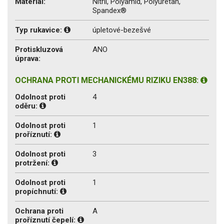
Materiál:
Nitril, Polyamid, Polyuretan,
Spandex®
Typ rukavice:
úpletové-bezešvé
Protiskluzová
ANO
úprava:
OCHRANA PROTI MECHANICKÉMU RIZIKU EN388:
Odolnost proti
4
oděru:
Odolnost proti
1
proříznutí:
Odolnost proti
3
protržení:
Odolnost proti
1
propíchnutí:
Ochrana proti
A
proříznutí čepelí: