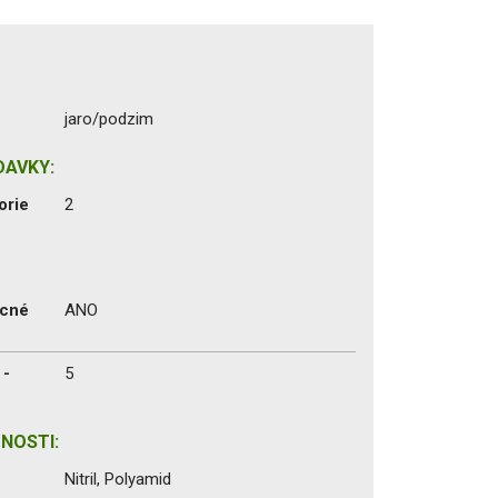
jaro/podzim
DAVKY:
orie
2
ecné
ANO
 -
5
NOSTI:
Nitril, Polyamid