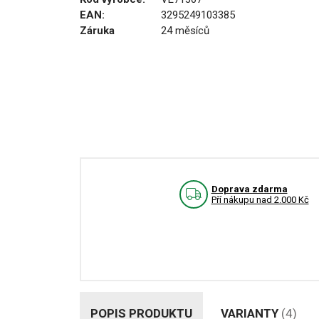
EAN:
3295249103385
Záruka
24 měsíců
Doprava zdarma
Pří nákupu nad 2.000 Kč
POPIS PRODUKTU
VARIANTY
(4)