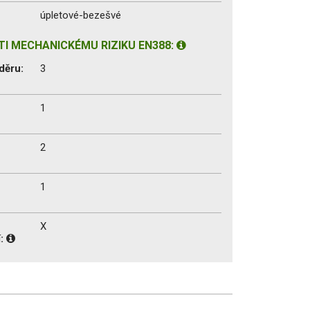
úpletové-bezešvé
I MECHANICKÉMU RIZIKU EN388:
děru:
3
1
2
1
X
í: