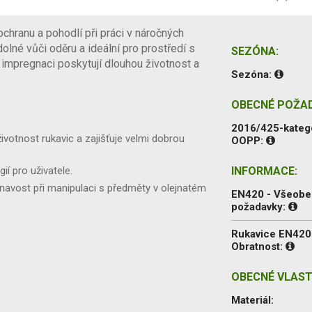
chranu a pohodlí při práci v náročných
lné vůči oděru a ideální pro prostředí s
SEZÓNA:
 impregnaci poskytují dlouhou životnost a
Sezóna:
OBECNÉ POŽA
2016/425-kateg
votnost rukavic a zajišťuje velmi dobrou
OOPP:
gií pro uživatele.
INFORMACE:
ilnavost při manipulaci s předměty v olejnatém
EN420 - Všeob
požadavky:
Rukavice EN420
Obratnost:
OBECNÉ VLAST
Materiál: