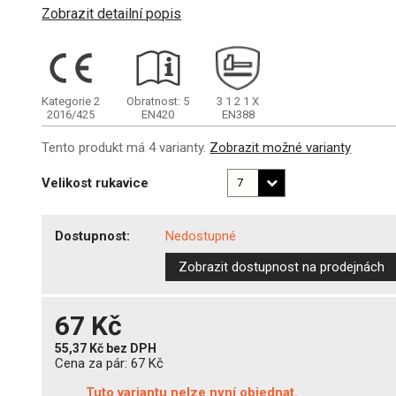
Zobrazit detailní popis
Kategorie 2
Obratnost: 5
3
1
2
1
X
2016/425
EN420
EN388
Tento produkt má 4 varianty.
Zobrazit možné varianty
Velikost rukavice
Dostupnost:
Nedostupné
Zobrazit dostupnost na prodejnách
67 Kč
55,37 Kč
bez DPH
Cena za pár:
67 Kč
Tuto variantu nelze nyní objednat.