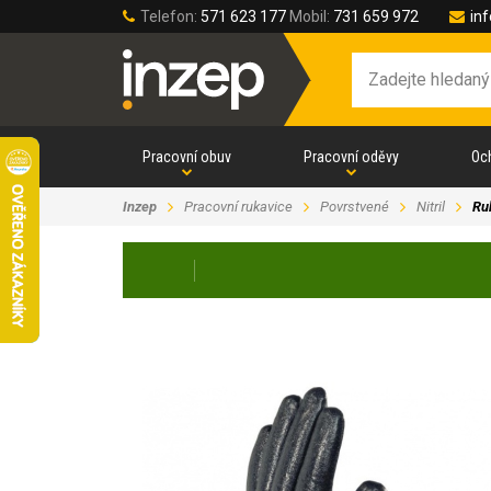
Telefon:
571 623 177
Mobil:
731 659 972
in
Pracovní obuv
Pracovní oděvy
Oc
Inzep
Pracovní rukavice
Povrstvené
Nitril
Ru