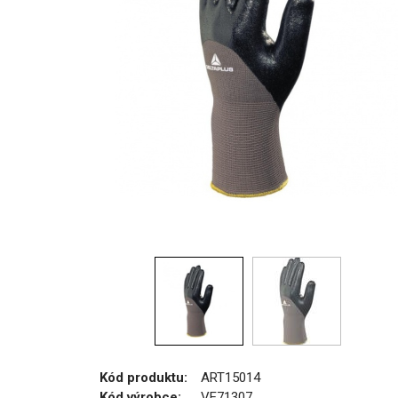
Kód produktu:
ART15014
Kód výrobce:
VE71307