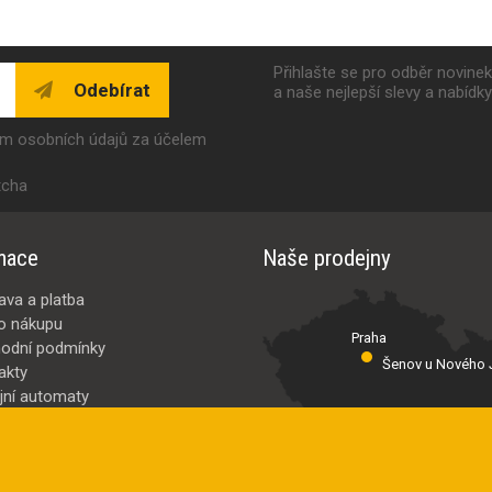
Přihlašte se pro odběr novine
Odebírat
a naše nejlepší slevy a nabídk
ím osobních údajů za účelem
tcha
mace
Naše prodejny
ava a platba
o nákupu
Praha
odní podmínky
Šenov u Nového J
akty
jní automaty
Valašské Meziř
bci
ybrat