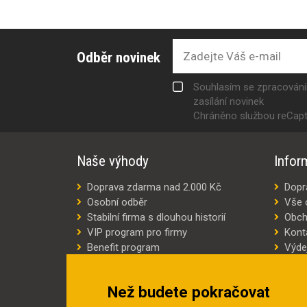
Odběr novinek
Souhlasím se zpracován
zasílání novinek
Chráněno službou reCap
Naše výhody
Infor
Doprava zdarma nad 2.000 Kč
Dopr
Osobní odběr
Vše 
Stabilní firma s dlouhou historií
Obch
VIP program pro firmy
Kont
Benefit program
Výde
Šití oděvů na míru
Výro
Náhradní plnění
Jak v
Než budete pokračovat
Šetříme náklady