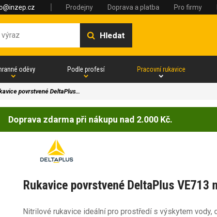
fo@inzep.cz
Prodejny
Doprava a platba
Pro firmy
Hledat
hranné oděvy
Podle profesí
Pracovní rukavice
kavice povrstvené DeltaPlus…
Doprava zdarma při nákupu nad 2.000 Kč.
Rukavice povrstvené DeltaPlus VE713 ni
Nitrilové rukavice ideální pro prostředí s výskytem vody, 