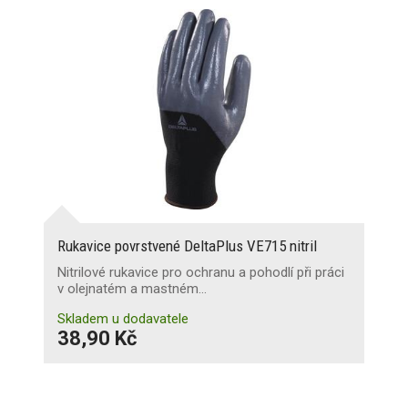
Rukavice povrstvené DeltaPlus VE715 nitril
Nitrilové rukavice pro ochranu a pohodlí při práci
v olejnatém a mastném…
Skladem u dodavatele
38,90 Kč