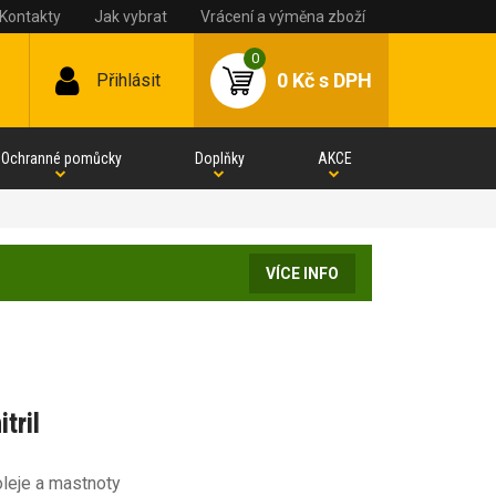
Kontakty
Jak vybrat
Vrácení a výměna zboží
0
0 Kč
s DPH
Přihlásit
Ochranné pomůcky
Doplňky
AKCE
VÍCE INFO
tril
oleje a mastnoty