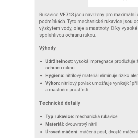
Rukavice
VE713
jsou navrženy pro maximální o
podmínkách. Tyto mechanické rukavice jsou odo
výskytem vody, oleje a mastnoty. Díky vysoké
spolehlivou ochranu rukou.
Výhody
Udržitelnost:
vysoká impregnace prodlužuje ži
ochranu rukou.
Hygiena:
nitrilový materiál eliminuje riziko aler
Výkon:
nitrilový povlak umožňuje vynikající př
a mastném prostředí.
Technické detaily
Typ rukavice:
mechanická rukavice
Materiál:
dvouvrstvý nitril
Úroveň máčení:
máčená pěst, dvojité máčení