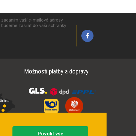
k zadaním vaší e-mailové adresy
y budeme zasílat do vaší schránky.
Možnosti platby a dopravy
ičína
íčí
Povolit vše