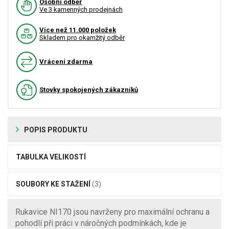
Osobní odběr
Ve 3 kamenných prodejnách
Více než 11.000 položek
Skladem pro okamžitý odběr
Vrácení zdarma
Stovky spokojených zákazníků
POPIS PRODUKTU
TABULKA VELIKOSTÍ
SOUBORY KE STAŽENÍ
(3)
Rukavice NI170 jsou navrženy pro maximální ochranu a
pohodlí při práci v náročných podmínkách, kde je