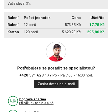
Vaše sleva:
3%
Balení
Počet jednotek
Cena
Ušetříte
Balení
12 párů
573,85 Kč
17,75 Kč
Karton
120 párů
5 620,20 Kč
295,80 Kč
Potřebujete se poradit se specialistou?
+420 571 623 177
Po - Pá 7:00 - 16:00 hod.
Zaslat dotaz na e-mail
Doprava zdarma
Pří nákupu nad 2.000 Kč