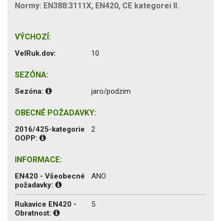
Normy: EN388:3111X, EN420, CE kategorei II.
VÝCHOZÍ:
VelRuk.dov:
10
SEZÓNA:
Sezóna:
jaro/podzim
OBECNÉ POŽADAVKY:
2016/425-kategorie
2
OOPP:
INFORMACE:
EN420 - Všeobecné
ANO
požadavky:
Rukavice EN420 -
5
Obratnost: