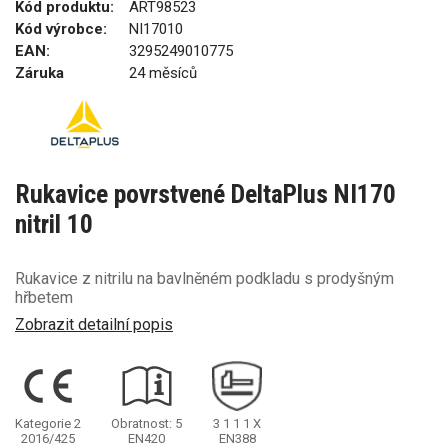
Kód produktu:
ART98523
Kód výrobce:
NI17010
EAN:
3295249010775
Záruka
24 měsíců
Rukavice povrstvené DeltaPlus NI170
nitril 10
Rukavice z nitrilu na bavlněném podkladu s prodyšným
hřbetem
Zobrazit detailní popis
Kategorie 2
Obratnost: 5
3
1
1
1
X
2016/425
EN420
EN388