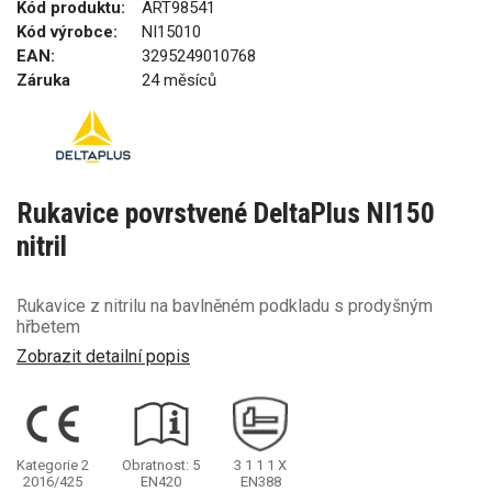
Kód produktu:
ART98541
Kód výrobce:
NI15010
EAN:
3295249010768
Záruka
24 měsíců
Rukavice povrstvené DeltaPlus NI150
nitril
Rukavice z nitrilu na bavlněném podkladu s prodyšným
hřbetem
Zobrazit detailní popis
Kategorie 2
Obratnost: 5
3
1
1
1
X
2016/425
EN420
EN388