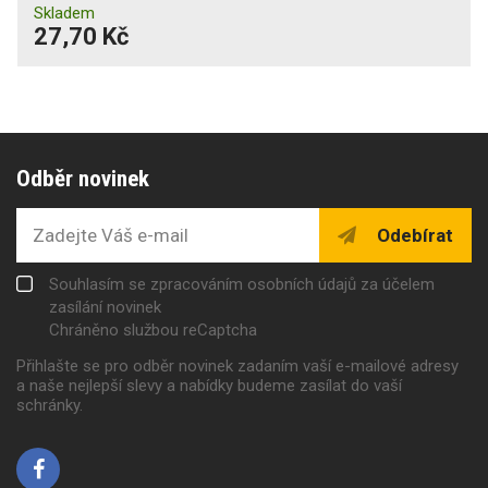
Skladem
27,70 Kč
Odběr novinek
Odebírat
Souhlasím se zpracováním osobních údajů za účelem
zasílání novinek
Chráněno službou reCaptcha
Přihlašte se pro odběr novinek zadaním vaší e-mailové adresy
a naše nejlepší slevy a nabídky budeme zasílat do vaší
schránky.