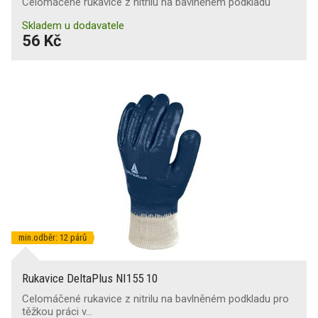
Celomáčené rukavice z nitrilu na bavlněném podkladu
Skladem u dodavatele
56 Kč
min.odběr: 12 párů
Rukavice DeltaPlus NI155 10
Celomáčené rukavice z nitrilu na bavlněném podkladu pro
těžkou práci v…