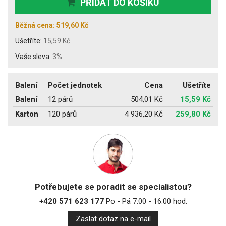
PŘIDAT DO KOŠÍKU
Běžná cena:
519,60 Kč
Ušetříte:
15,59 Kč
Vaše sleva:
3%
Balení
Počet jednotek
Cena
Ušetříte
Balení
12 párů
504,01 Kč
15,59 Kč
Karton
120 párů
4 936,20 Kč
259,80 Kč
Potřebujete se poradit se specialistou?
+420 571 623 177
Po - Pá 7:00 - 16:00 hod.
Zaslat dotaz na e-mail