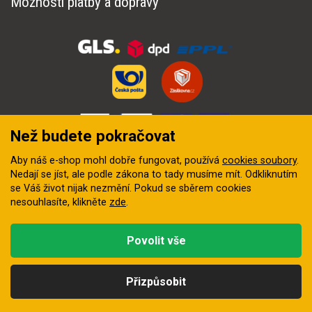
Možnosti platby a dopravy
Než budete pokračovat
Aby náš e-shop mohl dobře fungovat, používá
cookies soubory
.
Nedají se jíst, ale podle zákona to tady musíme mít. Odkliknutím
se Váš život nijak nezmění. Pokud se sběrem cookies
nesouhlasíte, klikněte
zde
.
© 2018–2026 INZEP CENTRUM, s.r.o. Všechna práva vyhrazena
Povolit vše
Vytvořila
digitální agentura FEO
Přizpůsobit
Kategorie
Hledat
Nahoru
Profil
Košík