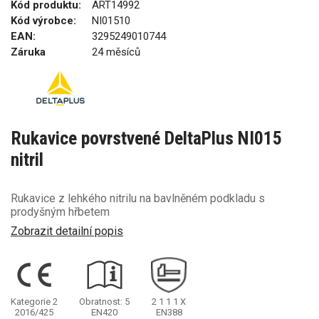
Kód produktu:
ART14992
Kód výrobce:
NI01510
EAN:
3295249010744
Záruka
24 měsíců
Rukavice povrstvené DeltaPlus NI015
nitril
Rukavice z lehkého nitrilu na bavlněném podkladu s
prodyšným hřbetem
Zobrazit detailní popis
Kategorie 2
Obratnost: 5
2
1
1
1
X
2016/425
EN420
EN388