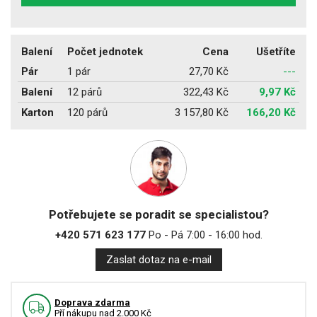
Balení
Počet jednotek
Cena
Ušetříte
Pár
1 pár
27,70 Kč
---
Balení
12 párů
322,43 Kč
9,97 Kč
Karton
120 párů
3 157,80 Kč
166,20 Kč
Potřebujete se poradit se specialistou?
+420 571 623 177
Po - Pá 7:00 - 16:00 hod.
Zaslat dotaz na e-mail
Doprava zdarma
Pří nákupu nad 2.000 Kč