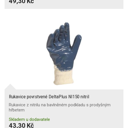
49,30 Kč
Rukavice povrstvené DeltaPlus NI150 nitril
Rukavice z nitrilu na bavlněném podkladu s prodyšným
hřbetem
Skladem u dodavatele
43,30 Kč