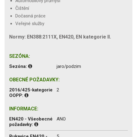
Automobilový průmysl
Čištění
Dočasná práce
Veřejné služby
Normy: EN388:2111X, EN420, EN kategorie II.
SEZÓNA:
Sezóna:
jaro/podzim
OBECNÉ POŽADAVKY:
2016/425-kategorie
2
OOPP:
INFORMACE:
EN420 - Všeobecné
ANO
požadavky:
Rukavice EN420 -
5