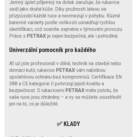
Jemný úplet příjemný na dotek zaručuje, že rukavice
sedí jako druhá kůže. Díky pružnosti latexu se
přizpůsobí každé ruce a neomezují v pohybu. Různé
barevné varianty podle velikosti usnadňují rychlou
identifikaci, což oceníte zejména v týmovém provozu.
Práce s
PETRAX
je nejen bezpečná, ale i pohodlná.
Univerzální pomocník pro každého
Ať už jste profesionál v dílně, technik na stavbě nebo
domácí kutil, rukavice
PETRAX
vám nabídnou
spolehlivou ochranu bez kompromisů. Certifikace EN
388 a CE kategorie II potvrzují jejich kvalitu a
bezpečnost. S rukavicemi
PETRAX
máte jistotu, že
vaše ruce jsou chráněny – a vy se můžete soustředit
jen na to, co je důležité.
✅ KLADY