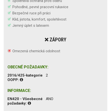
Spolehlivá ochrana proti oděru
Pohodlné, pevné pracovní rukavice
Bezpečné ruce při práci
Klid, jistota, komfort, spolehlivost
Jemný úplet s latexem
❌ ZÁPORY
Omezená chemická odolnost
OBECNÉ POŽADAVKY:
2016/425-kategorie
2
OOPP:
INFORMACE:
EN420 - Všeobecné
ANO
požadavky: