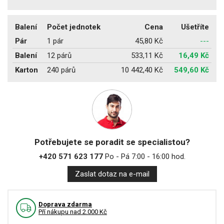
Balení
Počet jednotek
Cena
Ušetříte
Pár
1 pár
45,80 Kč
---
Balení
12 párů
533,11 Kč
16,49 Kč
Karton
240 párů
10 442,40 Kč
549,60 Kč
Potřebujete se poradit se specialistou?
+420 571 623 177
Po - Pá 7:00 - 16:00 hod.
Zaslat dotaz na e-mail
Doprava zdarma
Pří nákupu nad 2.000 Kč