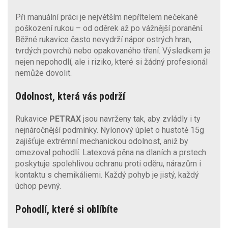
Při manuální práci je největším nepřítelem nečekané
poškození rukou – od oděrek až po vážnější poranění.
Běžné rukavice často nevydrží nápor ostrých hran,
tvrdých povrchů nebo opakovaného tření. Výsledkem je
nejen nepohodlí, ale i riziko, které si žádný profesionál
nemůže dovolit.
Odolnost, která vás podrží
Rukavice
PETRAX
jsou navrženy tak, aby zvládly i ty
nejnáročnější podmínky. Nylonový úplet o hustotě 15g
zajišťuje extrémní mechanickou odolnost, aniž by
omezoval pohodlí. Latexová pěna na dlaních a prstech
poskytuje spolehlivou ochranu proti oděru, nárazům i
kontaktu s chemikáliemi. Každý pohyb je jistý, každý
úchop pevný.
Pohodlí, které si oblíbíte