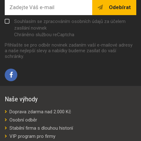
Odebírat
Souhlasím se zpracováním osobních údajů za účelem
zasílání novinek
Chráněno službou reCaptcha
Přihlašte se pro odběr novinek zadaním vaší e-mailové adresy
a naše nejlepší slevy a nabídky budeme zasílat do vaší
schránky.
Naše výhody
Doprava zdarma nad 2.000 Kč
Osobní odběr
Stabilní firma s dlouhou historií
VIP program pro firmy