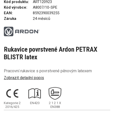
Kód produktu:
ART120923
Kód výrobce:
A8007/10-SPE
EAN:
8592390039255
Záruka
24 měsíců
Rukavice povrstvené Ardon PETRAX
BLISTR latex
Pracovní rukavice s povrstvené pěnovým latexem
Zobrazit detailní popis
Kategorie 2
EN420
2
1
2
1
X
2016/425
EN388