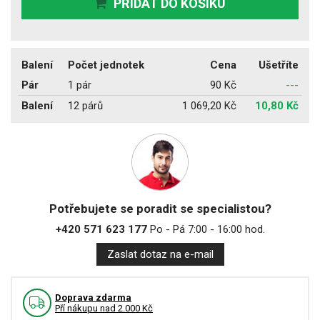
PŘIDAT DO KOŠÍKU
Balení
Počet jednotek
Cena
Ušetříte
Pár
1 pár
90 Kč
---
Balení
12 párů
1 069,20 Kč
10,80 Kč
Potřebujete se poradit se specialistou?
+420 571 623 177
Po - Pá 7:00 - 16:00 hod.
Zaslat dotaz na e-mail
Doprava zdarma
Pří nákupu nad 2.000 Kč