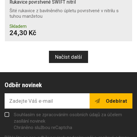
Rukavice povrstvené SWIFT nitril
Šité rukavice z bavlněného úpletu povrstvené v nitrilu s
tuhou manžetou
Skladem
24,30 Kč
Načíst další
Odběr novinek
Odebírat
Souhlasím se zpracováním osobních údajů za účelem
zasílání novinek
Chráněno službou reCaptcha