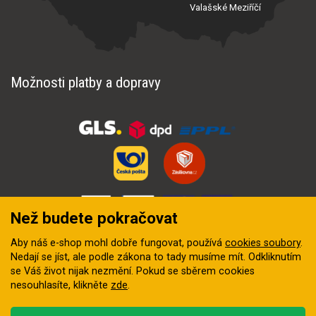
Valašské Meziříčí
Možnosti platby a dopravy
Než budete pokračovat
Aby náš e-shop mohl dobře fungovat, používá
cookies soubory
.
Nedají se jíst, ale podle zákona to tady musíme mít. Odkliknutím
se Váš život nijak nezmění. Pokud se sběrem cookies
nesouhlasíte, klikněte
zde
.
© 2018–2026 INZEP CENTRUM, s.r.o. Všechna práva vyhrazena