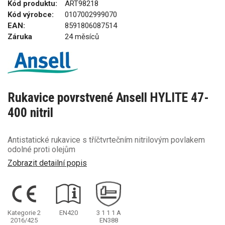
Kód produktu:
ART98218
Kód výrobce:
0107002999070
EAN:
8591806087514
Záruka
24 měsíců
Rukavice povrstvené Ansell HYLITE 47-
400 nitril
Antistatické rukavice s tříčtvrtečním nitrilovým povlakem
odolné proti olejům
Zobrazit detailní popis
Kategorie 2
EN420
3
1
1
1
A
2016/425
EN388