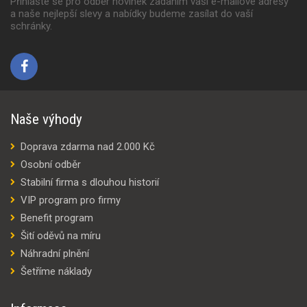
Přihlašte se pro odběr novinek zadaním vaší e-mailové adresy
a naše nejlepší slevy a nabídky budeme zasílat do vaší
schránky.
Naše výhody
Doprava zdarma nad 2.000 Kč
Osobní odběr
Stabilní firma s dlouhou historií
VIP program pro firmy
Benefit program
Šití oděvů na míru
Náhradní plnění
Šetříme náklady