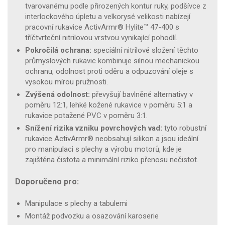
tvarovanému podle přirozených kontur ruky, podšívce z
interlockového úpletu a velkorysé velikosti nabízejí
pracovní rukavice ActivArmr® Hylite™ 47-400 s
tříčtvrteční nitrilovou vrstvou vynikající pohodlí.
Pokročilá ochrana:
speciální nitrilové složení těchto
průmyslových rukavic kombinuje silnou mechanickou
ochranu, odolnost proti oděru a odpuzování oleje s
vysokou mírou pružnosti.
Zvýšená odolnost:
převyšují bavlněné alternativy v
poměru 12:1, lehké kožené rukavice v poměru 5:1 a
rukavice potažené PVC v poměru 3:1.
Snížení rizika vzniku povrchových vad:
tyto robustní
rukavice ActivArmr® neobsahují silikon a jsou ideální
pro manipulaci s plechy a výrobu motorů, kde je
zajištěna čistota a minimální riziko přenosu nečistot.
Doporučeno pro:
Manipulace s plechy a tabulemi
Montáž podvozku a osazování karoserie