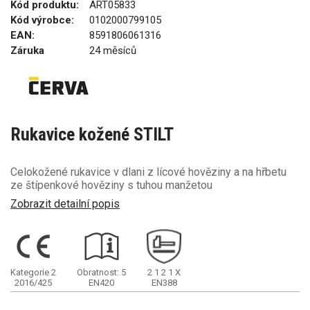
Kód produktu:
ART05833
Kód výrobce:
0102000799105
EAN:
8591806061316
Záruka
24 měsíců
Rukavice kožené STILT
Celokožené rukavice v dlani z lícové hověziny a na hřbetu
ze štípenkové hověziny s tuhou manžetou
Zobrazit detailní popis
Kategorie 2
Obratnost: 5
2
1
2
1
X
2016/425
EN420
EN388