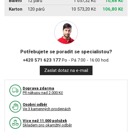
Balení
12 párů
1 057,32 Kč
10,68 Kč
Karton
120 párů
10 573,20 Kč
106,80 Kč
Potřebujete se poradit se specialistou?
+420 571 623 177
Po - Pá 7:00 - 16:00 hod.
Zaslat dotaz na e-mail
Doprava zdarma
Pří nákupu nad 2.000 Kč
Osobní odběr
Ve 3 kamenných prodejnách
Více než 11.000 položek
Skladem pro okamžitý odběr