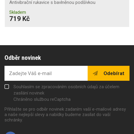
Antivibrační rukavice s bavlněnou podšívkou
Skladem
719 Kč
Odběr novinek
Odebírat
Souhlasím se zpracováním osobních údajů za účelem
zasílání novinek
Chráněno službou reCaptcha
Přihlašte se pro odběr novinek zadaním vaší e-mailové adresy
a naše nejlepší slevy a nabídky budeme zasílat do vaší
schránky.