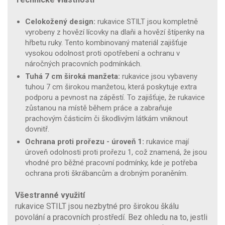
Celokožený design:
rukavice STILT jsou kompletně
vyrobeny z hovězí lícovky na dlaňi a hovězí štípenky na
hřbetu ruky. Tento kombinovaný materiál zajišťuje
vysokou odolnost proti opotřebení a ochranu v
náročných pracovních podmínkách.
Tuhá 7 cm široká manžeta:
rukavice jsou vybaveny
tuhou 7 cm širokou manžetou, která poskytuje extra
podporu a pevnost na zápěstí. To zajišťuje, že rukavice
zůstanou na místě během práce a zabraňuje
prachovým částicím či škodlivým látkám vniknout
dovnitř.
Ochrana proti prořezu - úroveň 1:
rukavice mají
úroveň odolnosti proti prořezu 1, což znamená, že jsou
vhodné pro běžné pracovní podmínky, kde je potřeba
ochrana proti škrábancům a drobným poraněním.
Všestranné využití
rukavice STILT jsou nezbytné pro širokou škálu
povolání a pracovních prostředí. Bez ohledu na to, jestli