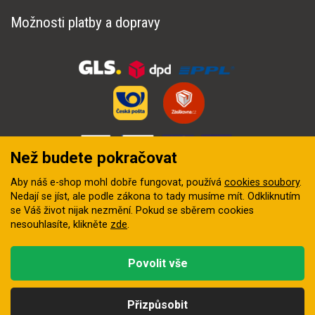
Možnosti platby a dopravy
Než budete pokračovat
Aby náš e-shop mohl dobře fungovat, používá
cookies soubory
.
Nedají se jíst, ale podle zákona to tady musíme mít. Odkliknutím
se Váš život nijak nezmění. Pokud se sběrem cookies
nesouhlasíte, klikněte
zde
.
© 2018–2026 INZEP CENTRUM, s.r.o. Všechna práva vyhrazena
Povolit vše
Vytvořila
digitální agentura FEO
Přizpůsobit