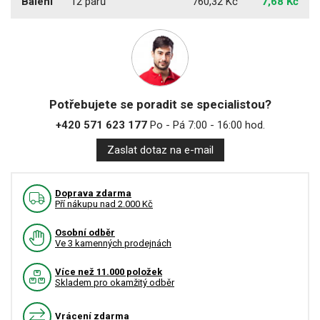
Balení
12 párů
760,32 Kč
7,68 Kč
Potřebujete se poradit se specialistou?
+420 571 623 177
Po - Pá 7:00 - 16:00 hod.
Zaslat dotaz na e-mail
Doprava zdarma
Pří nákupu nad 2.000 Kč
Osobní odběr
Ve 3 kamenných prodejnách
Více než 11.000 položek
Skladem pro okamžitý odběr
Vrácení zdarma