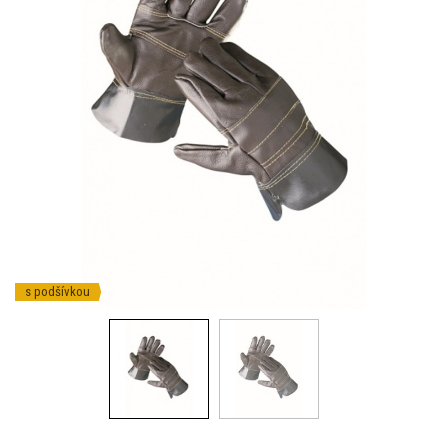
s podšívkou