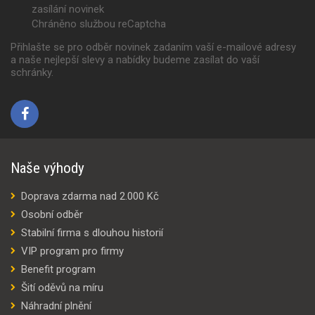
zasílání novinek
Chráněno službou reCaptcha
Přihlašte se pro odběr novinek zadaním vaší e-mailové adresy
a naše nejlepší slevy a nabídky budeme zasílat do vaší
schránky.
Naše výhody
Doprava zdarma nad 2.000 Kč
Osobní odběr
Stabilní firma s dlouhou historií
VIP program pro firmy
Benefit program
Šití oděvů na míru
Náhradní plnění