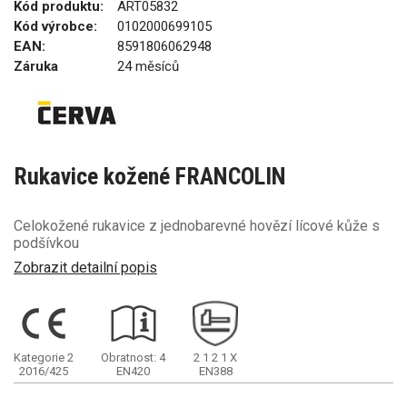
Kód produktu:
ART05832
Kód výrobce:
0102000699105
EAN:
8591806062948
Záruka
24 měsíců
Rukavice kožené FRANCOLIN
Celokožené rukavice z jednobarevné hovězí lícové kůže s
podšívkou
Zobrazit detailní popis
Kategorie 2
Obratnost: 4
2
1
2
1
X
2016/425
EN420
EN388