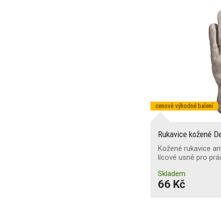
cenově výhodné balení
Rukavice kožené D
Kožené rukavice am
lícové usně pro pr
Skladem
66 Kč