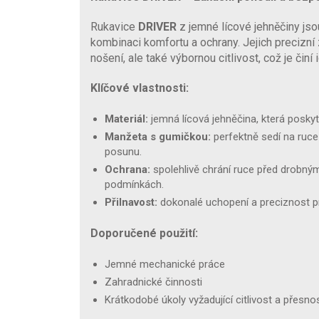
Rukavice
DRIVER
z jemné lícové jehněčiny js
kombinaci komfortu a ochrany. Jejich precizní
nošení, ale také výbornou citlivost, což je činí
Klíčové vlastnosti:
Materiál:
jemná lícová jehněčina, která poskyt
Manžeta s gumičkou:
perfektně sedí na ruce
posunu.
Ochrana:
spolehlivě chrání ruce před drobný
podmínkách.
Přilnavost:
dokonalé uchopení a preciznost p
Doporučené použití:
Jemné mechanické práce
Zahradnické činnosti
Krátkodobé úkoly vyžadující citlivost a přesno