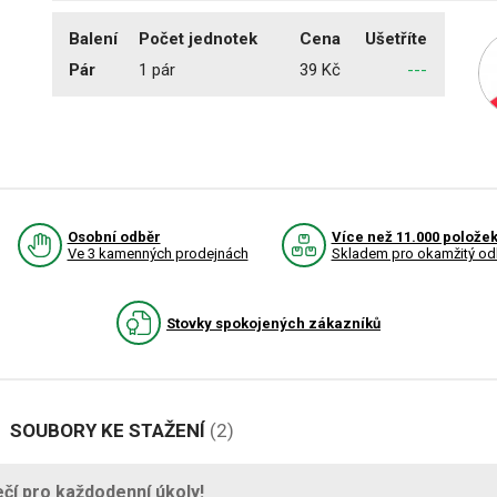
Balení
Počet jednotek
Cena
Ušetříte
Pár
1 pár
39 Kč
---
Osobní odběr
Více než 11.000 polože
Ve 3 kamenných prodejnách
Skladem pro okamžitý od
Stovky spokojených zákazníků
SOUBORY KE STAŽENÍ
(2)
čí pro každodenní úkoly!