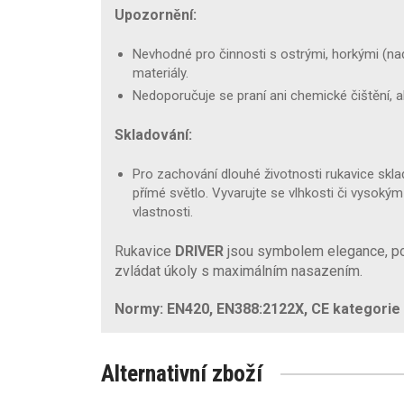
Upozornění:
Nevhodné pro činnosti s ostrými, horkými (n
materiály.
Nedoporučuje se praní ani chemické čištění, a
Skladování:
Pro zachování dlouhé životnosti rukavice sk
přímé světlo. Vyvarujte se vlhkosti či vysokým 
vlastnosti.
Rukavice
DRIVER
jsou symbolem elegance, poh
zvládat úkoly s maximálním nasazením.
Normy: EN420, EN388:2122X, CE kategorie I
Alternativní zboží