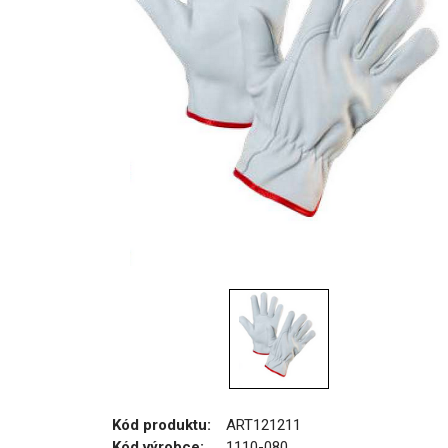
Kód produktu:
ART121211
Kód výrobce:
1110-080