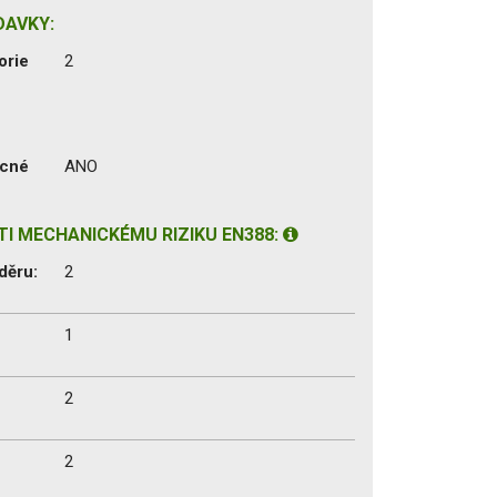
DAVKY:
orie
2
ecné
ANO
I MECHANICKÉMU RIZIKU EN388:
děru:
2
1
2
2