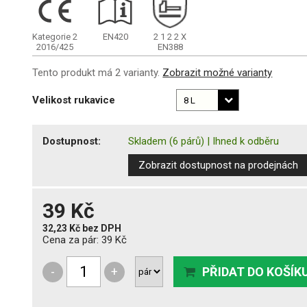
Kategorie 2
EN420
2
1
2
2
X
2016/425
EN388
Tento produkt má 2 varianty.
Zobrazit možné varianty
Velikost rukavice
Dostupnost:
Skladem
(6 párů)
|
Ihned k odběru
Zobrazit dostupnost na prodejnách
39 Kč
32,23 Kč
bez DPH
Cena za pár:
39 Kč
-
+
PŘIDAT DO KOŠÍK