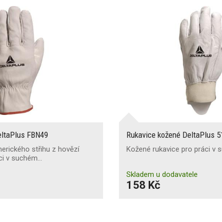
eltaPlus FBN49
Rukavice kožené DeltaPlus 
erického střihu z hovězí
Kožené rukavice pro práci v 
áci v suchém…
Skladem u dodavatele
158 Kč