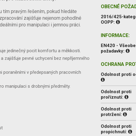
OBECNÉ POŽA
ou tím pravým řešením, pokud hledáte
2016/425-kateg
 zpracování zajišťuje nejenom pohodlné
OOPP:
 ideálními pro manipulaci i jemnou práci.
INFORMACE:
EN420 - Všeob
uje jedinečný pocit komfortu a měkkosti.
požadavky:
 a zajišťuje pevné uchycení bez nepříjemného
OCHRANA PROT
mi poraněními v předepsaných pracovních
Odolnost proti o
ro manipulaci s drobnými předměty.
Odolnost proti
proříznutí:
Odolnost proti
protržení:
Odolnost proti
st
propíchnutí: