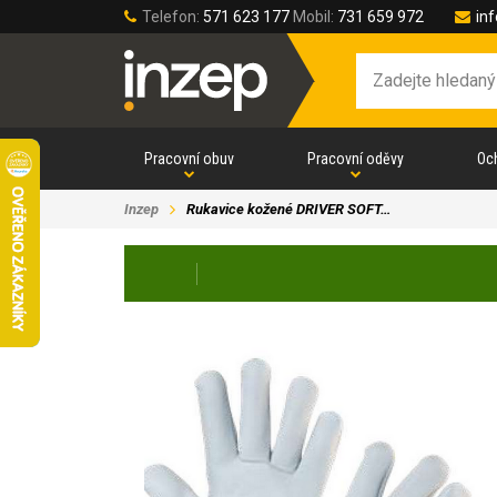
Telefon:
571 623 177
Mobil:
731 659 972
in
Pracovní obuv
Pracovní oděvy
Oc
Inzep
Rukavice kožené DRIVER SOFT…