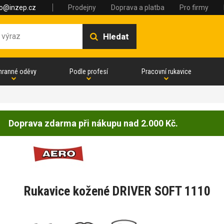
fo@inzep.cz
Prodejny
Doprava a platba
Pro firmy
Hledat
hranné oděvy
Podle profesí
Pracovní rukavice
Doprava zdarma při nákupu nad 2.000 Kč.
Rukavice kožené DRIVER SOFT 1110