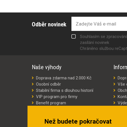
Odběr novinek
Souhlasím se zpracován
zasílání novinek
Chráněno službou reCap
Naše výhody
Infor
Doprava zdarma nad 2.000 Kč
Dopr
Osobní odběr
Vše 
Stabilní firma s dlouhou historií
Obch
VIP program pro firmy
Kont
Benefit program
Výde
Šití oděvů na míru
Výro
Náhradní plnění
Jak v
Než budete pokračovat
Šetříme náklady