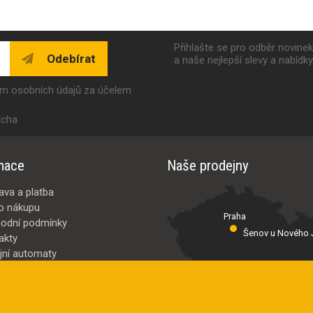
Přihlašte se pro odběr novine
Odebírat
a naše nejlepší slevy a nabídk
ím osobních údajů za účelem
tcha
mace
Naše prodejny
ava a platba
o nákupu
Praha
odní podmínky
Šenov u Nového J
akty
jní automaty
Valašské Meziř
bci
ybrat