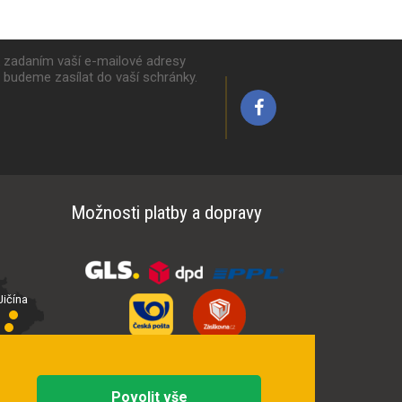
k zadaním vaší e-mailové adresy
y budeme zasílat do vaší schránky.
Možnosti platby a dopravy
ičína
íčí
Povolit vše