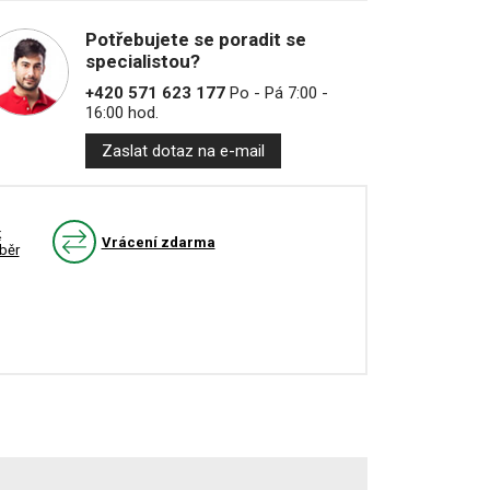
Potřebujete se poradit se
specialistou?
+420 571 623 177
Po - Pá 7:00 -
16:00 hod.
Zaslat dotaz na e-mail
k
Vrácení zdarma
běr