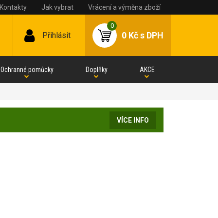
Kontakty
Jak vybrat
Vrácení a výměna zboží
0
0 Kč
s DPH
Přihlásit
Ochranné pomůcky
Doplňky
AKCE
VÍCE INFO