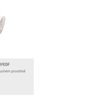
51FEDF
suchém prostředí