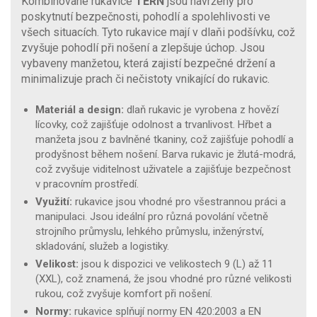
Kombinované rukavice
TERN
jsou navrženy pro
poskytnutí bezpečnosti, pohodlí a spolehlivosti ve
všech situacích. Tyto rukavice mají v dlaňi podšívku, což
zvyšuje pohodlí při nošení a zlepšuje úchop. Jsou
vybaveny manžetou, která zajistí bezpečné držení a
minimalizuje prach či nečistoty vnikající do rukavic.
Materiál a design:
dlaň rukavic je vyrobena z hovězí
lícovky, což zajišťuje odolnost a trvanlivost. Hřbet a
manžeta jsou z bavlněné tkaniny, což zajišťuje pohodlí a
prodyšnost během nošení. Barva rukavic je žlutá-modrá,
což zvyšuje viditelnost uživatele a zajišťuje bezpečnost
v pracovním prostředí.
Využití:
rukavice jsou vhodné pro všestrannou práci a
manipulaci. Jsou ideální pro různá povolání včetně
strojního průmyslu, lehkého průmyslu, inženýrství,
skladování, služeb a logistiky.
Velikost:
jsou k dispozici ve velikostech 9 (L) až 11
(XXL), což znamená, že jsou vhodné pro různé velikosti
rukou, což zvyšuje komfort při nošení.
Normy:
rukavice splňují normy EN 420:2003 a EN