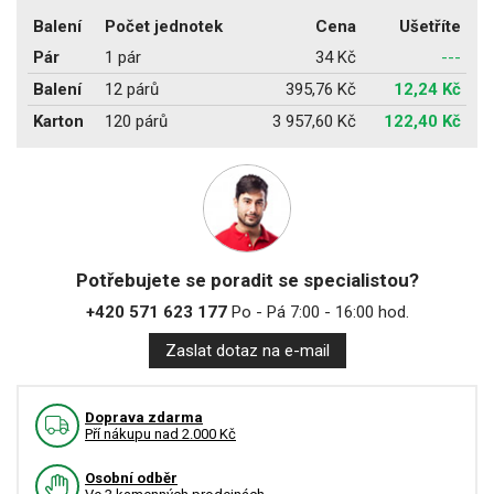
Balení
Počet jednotek
Cena
Ušetříte
Pár
1 pár
34 Kč
---
Balení
12 párů
395,76 Kč
12,24 Kč
Karton
120 párů
3 957,60 Kč
122,40 Kč
Potřebujete se poradit se specialistou?
+420 571 623 177
Po - Pá 7:00 - 16:00 hod.
Zaslat dotaz na e-mail
Doprava zdarma
Pří nákupu nad 2.000 Kč
Osobní odběr