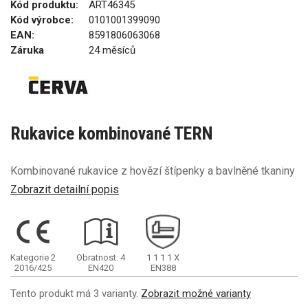
Kód produktu:
ART46345
Kód výrobce:
0101001399090
EAN:
8591806063068
Záruka
24 měsíců
Rukavice kombinované TERN
Kombinované rukavice z hovězí štípenky a bavlněné tkaniny
Zobrazit detailní popis
Kategorie 2
Obratnost: 4
1
1
1
1
X
2016/425
EN420
EN388
Tento produkt má 3 varianty.
Zobrazit možné varianty