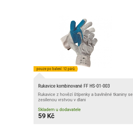
pouze po balení: 12 párů
Rukavice kombinované FF HS-01-003
Rukavice z hovězí štípenky a bavlněné tkaniny se
zesílenou vrstvou v dlani
Skladem u dodavatele
59 Kč