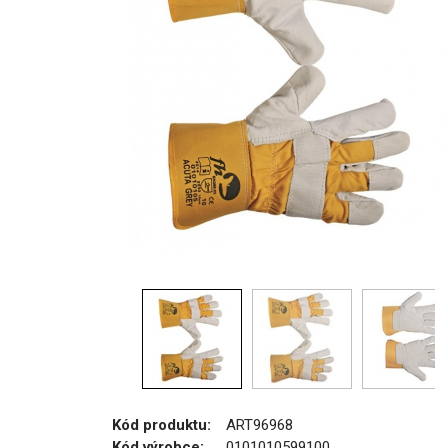
Kód produktu:
ART96968
Kód výrobce:
0101010599100