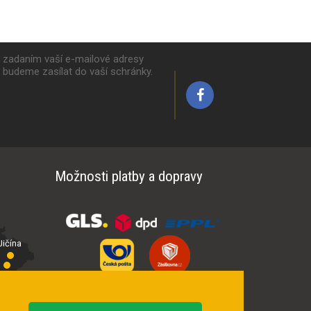
k zadaním vaší e-mailové adresy
y budeme zasílat do vaší schránky.
Možnosti platby a dopravy
ičína
íčí