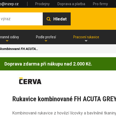
fo@inzep.cz
Prodejny
Doprava a platba
Pro firmy
Hledat
hranné oděvy
Podle profesí
Pracovní rukavice
 kombinované FH ACUTA…
Doprava zdarma při nákupu nad 2.000 Kč.
Rukavice kombinované FH ACUTA GRE
Kombinované rukavice z hovězí lícovky a bavlněné tkanin