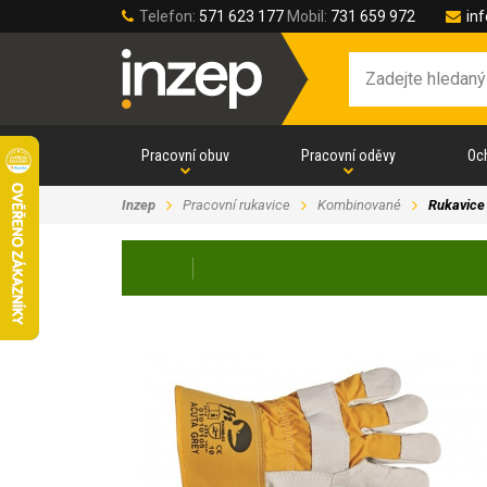
Telefon:
571 623 177
Mobil:
731 659 972
in
Pracovní obuv
Pracovní oděvy
Oc
Inzep
Pracovní rukavice
Kombinované
Rukavice