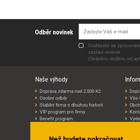
Odběr novinek
Souhlasím se zpracován
zasílání novinek
Chráněno službou reCap
Naše výhody
Infor
Doprava zdarma nad 2.000 Kč
Dopr
Osobní odběr
Vše 
Stabilní firma s dlouhou historií
Obch
VIP program pro firmy
Kont
Benefit program
Výde
Šití oděvů na míru
Výro
Náhradní plnění
Jak v
Než budete pokračovat
Šetříme náklady