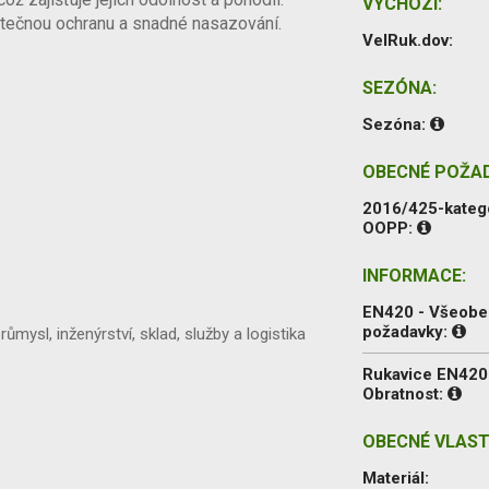
VÝCHOZÍ:
tečnou ochranu a snadné nasazování.
VelRuk.dov:
SEZÓNA:
Sezóna:
OBECNÉ POŽA
2016/425-kateg
OOPP:
INFORMACE:
EN420 - Všeob
požadavky:
ůmysl, inženýrství, sklad, služby a logistika
Rukavice EN420
Obratnost:
OBECNÉ VLAST
Materiál: