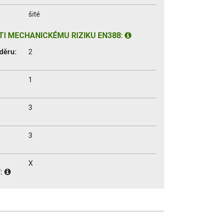
šité
I MECHANICKÉMU RIZIKU EN388:
děru:
2
1
3
3
X
í: