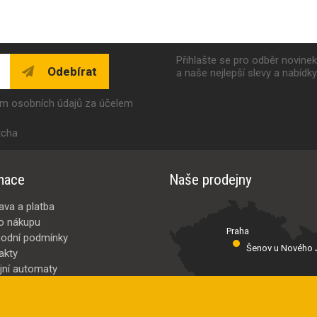
Přihlašte se pro odběr novine
Odebírat
a naše nejlepší slevy a nabídk
ím osobních údajů za účelem
tcha
mace
Naše prodejny
ava a platba
o nákupu
Praha
odní podmínky
Šenov u Nového J
akty
jní automaty
Valašské Meziř
bci
ybrat