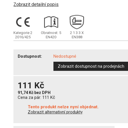
Zobrazit detailní popis
Kategorie 2
Obratnost: 5
2
1
3
3
X
2016/425
EN420
EN388
Dostupnost:
Nedostupné
Zobrazit dostupnost na prodejnách
111 Kč
91,74 Kč
bez DPH
Cena za pár:
111 Kč
Tento produkt nelze nyní objednat.
Zobrazit alternativní produkty