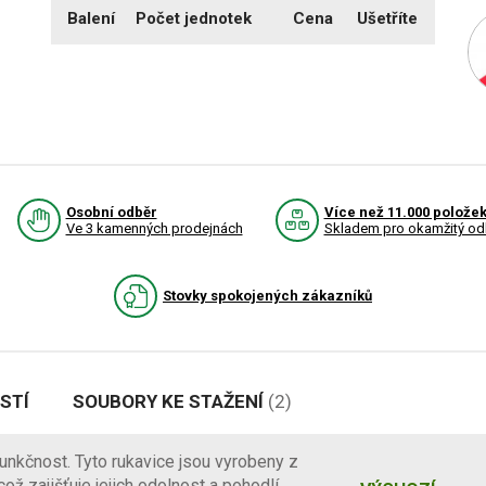
Balení
Počet jednotek
Cena
Ušetříte
Osobní odběr
Více než 11.000 polože
Ve 3 kamenných prodejnách
Skladem pro okamžitý od
Stovky spokojených zákazníků
STÍ
SOUBORY KE STAŽENÍ
(2)
unkčnost. Tyto rukavice jsou vyrobeny z
ož zajišťuje jejich odolnost a pohodlí.