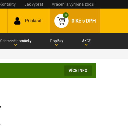
Kontakty
Jak vybrat
Vrácení a výměna zboží
0
0 Kč
s DPH
Přihlásit
Ochranné pomůcky
Doplňky
AKCE
VÍCE INFO
Y
y