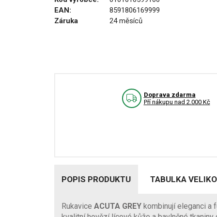
EAN:
8591806169999
Záruka
24 měsíců
Doprava zdarma
Pří nákupu nad 2.000 Kč
POPIS PRODUKTU
TABULKA VELIKO
Rukavice
ACUTA GREY
kombinují eleganci a f
kvalitní hovězí lícové kůže a bavlněné tkaniny c