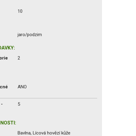
10
jaro/podzim
DAVKY:
orie
2
ecné
ANO
 -
5
NOSTI:
Bavlna, Lícová hovězí kůže