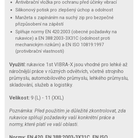
Antivibrační vložka pro ochranu před účinky vibrací
Silikonový potisk pro zlepšený úchop a odolnost
Manžeta s zapínáním na suchý zip pro bezpečné
přizpůsobení na zápěstí
Splňuje normy EN 420:2003 (obecné požadavky na
rukavice) a EN 388:2003-3X31C (odolnost proti
mechanickým rizikům) a EN ISO 10819:1997
(protivibrační vlastnosti)
Využití:
rukavice 1st VIBRA-X jsou vhodné pro lehké až
náročnější práce v různých odvětvích, včetně strojního
průmyslu, automobilového průmyslu, lehkého průmyslu,
skladování, služeb a logistiky.
Velikost:
9 (L) - 11 (XXL)
Poznámka: Před použitím je důležité zkontrolovat, zda
rukavice splňují požadavky vaší konkrétní práce a
normy, které platí ve vaší oblasti.
Normy: EN 420, EN 388:2003-3X31C, EN ISO