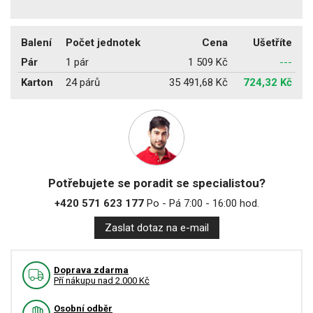
Balení
Počet jednotek
Cena
Ušetříte
Pár
1 pár
1 509 Kč
---
Karton
24 párů
35 491,68 Kč
724,32 Kč
Potřebujete se poradit se specialistou?
+420 571 623 177
Po - Pá 7:00 - 16:00 hod.
Zaslat dotaz na e-mail
Doprava zdarma
Pří nákupu nad 2.000 Kč
Osobní odběr