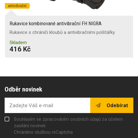
antivibrační
Rukavice kombinované antivibrační FH NIGRA
Rukavice s chrániči kloubů a antivibračními polštářky
Skladem
416 Kč
Odběr novinek
Odebírat
Souhlasím se zpracováním osobních údajů za účelem
zasílání novinek
Chráněno službou reCaptcha