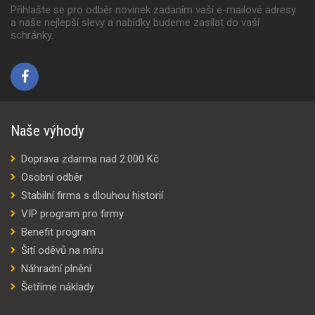
Přihlašte se pro odběr novinek zadaním vaší e-mailové adresy
a naše nejlepší slevy a nabídky budeme zasílat do vaší
schránky.
Naše výhody
Doprava zdarma nad 2.000 Kč
Osobní odběr
Stabilní firma s dlouhou historií
VIP program pro firmy
Benefit program
Šití oděvů na míru
Náhradní plnění
Šetříme náklady