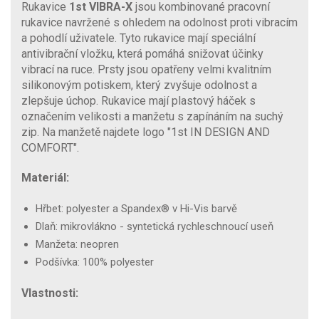
Rukavice
1st VIBRA-X
jsou kombinované pracovní
rukavice navržené s ohledem na odolnost proti vibracím
a pohodlí uživatele. Tyto rukavice mají speciální
antivibrační vložku, která pomáhá snižovat účinky
vibrací na ruce. Prsty jsou opatřeny velmi kvalitním
silikonovým potiskem, který zvyšuje odolnost a
zlepšuje úchop. Rukavice mají plastový háček s
označením velikosti a manžetu s zapínáním na suchý
zip. Na manžetě najdete logo "1st IN DESIGN AND
COMFORT".
Materiál:
Hřbet: polyester a Spandex® v Hi-Vis barvě
Dlaň: mikrovlákno - syntetická rychleschnoucí useň
Manžeta: neopren
Podšívka: 100% polyester
Vlastnosti: