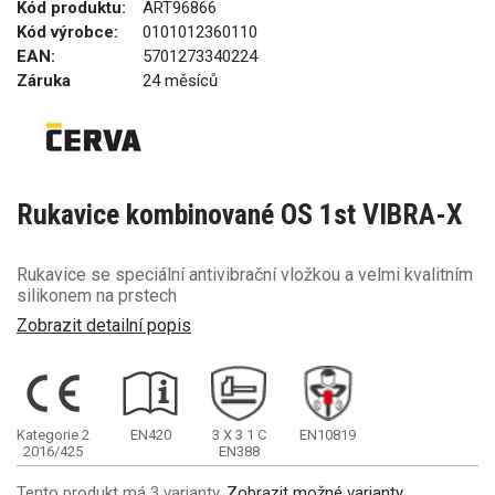
Kód produktu:
ART96866
Kód výrobce:
0101012360110
EAN:
5701273340224
Záruka
24 měsíců
Rukavice kombinované OS 1st VIBRA-X
Rukavice se speciální antivibrační vložkou a velmi kvalitním
silikonem na prstech
Zobrazit detailní popis
Kategorie 2
EN420
3
X
3
1
C
EN10819
2016/425
EN388
Tento produkt má 3 varianty.
Zobrazit možné varianty