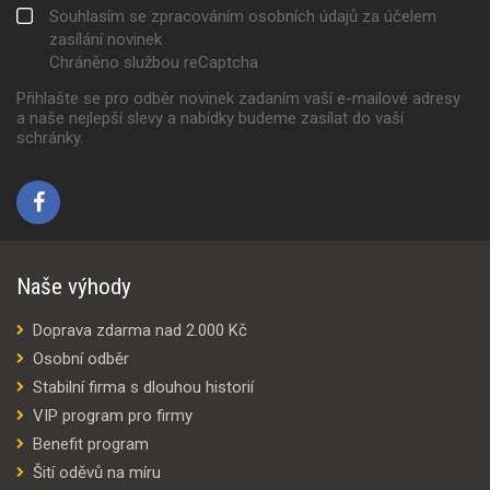
Souhlasím se zpracováním osobních údajů za účelem
zasílání novinek
Chráněno službou reCaptcha
Přihlašte se pro odběr novinek zadaním vaší e-mailové adresy
a naše nejlepší slevy a nabídky budeme zasílat do vaší
schránky.
Naše výhody
Doprava zdarma nad 2.000 Kč
Osobní odběr
Stabilní firma s dlouhou historií
VIP program pro firmy
Benefit program
Šití oděvů na míru