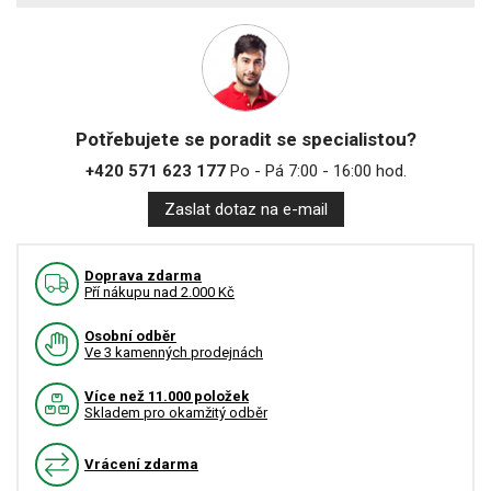
Potřebujete se poradit se specialistou?
+420 571 623 177
Po - Pá 7:00 - 16:00 hod.
Zaslat dotaz na e-mail
Doprava zdarma
Pří nákupu nad 2.000 Kč
Osobní odběr
Ve 3 kamenných prodejnách
Více než 11.000 položek
Skladem pro okamžitý odběr
Vrácení zdarma