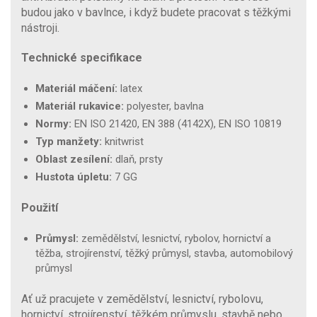
budou jako v bavlnce, i když budete pracovat s těžkými
nástroji.
Technické specifikace
Materiál máčení:
latex
Materiál rukavice:
polyester, bavlna
Normy:
EN ISO 21420, EN 388 (4142X), EN ISO 10819
Typ manžety:
knitwrist
Oblast zesílení:
dlaň, prsty
Hustota úpletu:
7 GG
Použití
Průmysl:
zemědělství, lesnictví, rybolov, hornictví a
těžba, strojírenství, těžký průmysl, stavba, automobilový
průmysl
Ať už pracujete v zemědělství, lesnictví, rybolovu,
hornictví, strojírenství, těžkém průmyslu, stavbě nebo