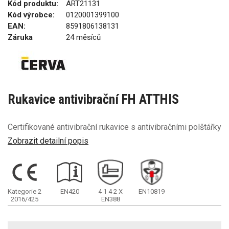
Kód produktu:
ART21131
Kód výrobce:
0120001399100
EAN:
8591806138131
Záruka
24 měsíců
Rukavice antivibrační FH ATTHIS
Certifikované antivibrační rukavice s antivibračními polštářky
Zobrazit detailní popis
Kategorie 2
EN420
4
1
4
2
X
EN10819
2016/425
EN388