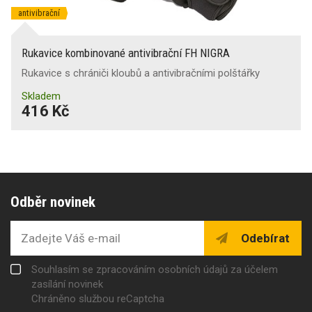
antivibrační
Rukavice kombinované antivibrační FH NIGRA
Rukavice s chrániči kloubů a antivibračními polštářky
Skladem
416 Kč
Odběr novinek
Odebírat
Souhlasím se zpracováním osobních údajů za účelem
zasílání novinek
Chráněno službou reCaptcha