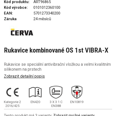
Kód produktu:
ART96865
Kód výrobce:
0101012360100
EAN:
5701273340200
Záruka
24 měsíců
Rukavice kombinované OS 1st VIBRA-X
Rukavice se speciální antivibrační vložkou a velmi kvalitním
silikonem na prstech
Zobrazit detailní popis
Kategorie 2
EN420
3
X
3
1
C
EN10819
2016/425
EN388
Tento produkt má 3 varianty.
Zobrazit možné varianty