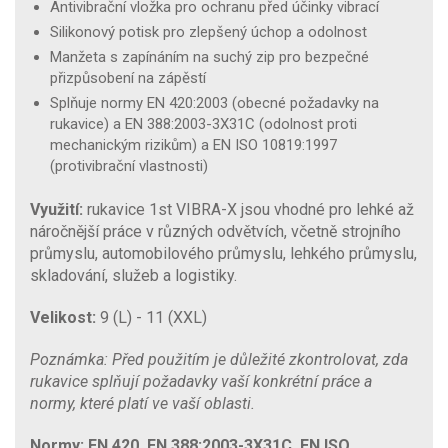
Antivibrační vložka pro ochranu před účinky vibrací
Silikonový potisk pro zlepšený úchop a odolnost
Manžeta s zapínáním na suchý zip pro bezpečné
přizpůsobení na zápěstí
Splňuje normy EN 420:2003 (obecné požadavky na
rukavice) a EN 388:2003-3X31C (odolnost proti
mechanickým rizikům) a EN ISO 10819:1997
(protivibrační vlastnosti)
Využití:
rukavice 1st VIBRA-X jsou vhodné pro lehké až
náročnější práce v různých odvětvích, včetně strojního
průmyslu, automobilového průmyslu, lehkého průmyslu,
skladování, služeb a logistiky.
Velikost:
9 (L) - 11 (XXL)
Poznámka: Před použitím je důležité zkontrolovat, zda
rukavice splňují požadavky vaší konkrétní práce a
normy, které platí ve vaší oblasti.
Normy: EN 420, EN 388:2003-3X31C, EN ISO