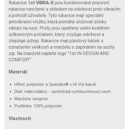
Rukavice
1st VIBRA-X
jsou kombinované pracovní
rukavice navržené s ohledem na odolnost proti vibracím
a pohodlí uživatele. Tyto rukavice mají speciální
antivibrační vložku, která pomáhá snižovat účinky
vibrací na ruce. Prsty jsou opatřeny velmi kvalitním
silikonovým potiskem, který zvyšuje odolnost a
zlepšuje úchop. Rukavice mají plastový háček s
označením velikosti a manžetu s zapínáním na suchý
zip. Na manžetě najdete logo "1st IN DESIGN AND
COMFORT".
Materiál:
Hřbet: polyester a Spandex® v Hi-Vis barvě
Dlaň: mikrovlákno - syntetická rychleschnoucí useň
Manžeta: neopren
Podšívka: 100% polyester
Vlastnosti: