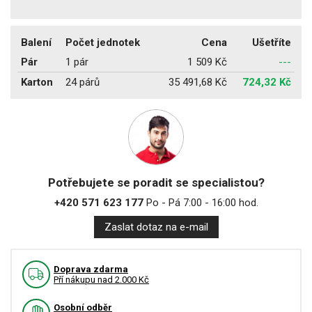
Balení
Počet jednotek
Cena
Ušetříte
Pár
1 pár
1 509 Kč
---
Karton
24 párů
35 491,68 Kč
724,32 Kč
Potřebujete se poradit se specialistou?
+420 571 623 177
Po - Pá 7:00 - 16:00 hod.
Zaslat dotaz na e-mail
Doprava zdarma
Pří nákupu nad 2.000 Kč
Osobní odběr