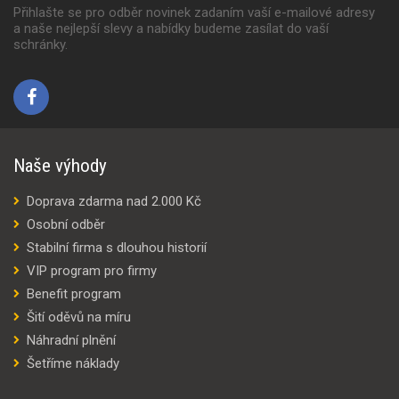
Přihlašte se pro odběr novinek zadaním vaší e-mailové adresy
a naše nejlepší slevy a nabídky budeme zasílat do vaší
schránky.
Naše výhody
Doprava zdarma nad 2.000 Kč
Osobní odběr
Stabilní firma s dlouhou historií
VIP program pro firmy
Benefit program
Šití oděvů na míru
Náhradní plnění
Šetříme náklady