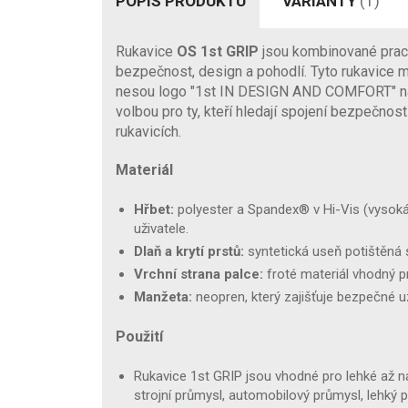
POPIS PRODUKTU
VARIANTY
(1)
Rukavice
OS 1st GRIP
jsou kombinované prac
bezpečnost, design a pohodlí. Tyto rukavice 
nesou logo "1st IN DESIGN AND COMFORT" na 
volbou pro ty, kteří hledají spojení bezpečnos
rukavicích.
Materiál
Hřbet:
polyester a Spandex® v Hi-Vis (vysoká v
uživatele.
Dlaň a krytí prstů:
syntetická useň potištěná s
Vrchní strana palce:
froté materiál vhodný p
Manžeta:
neopren, který zajišťuje bezpečné u
Použití
Rukavice 1st GRIP jsou vhodné pro lehké až ná
strojní průmysl, automobilový průmysl, lehký pr