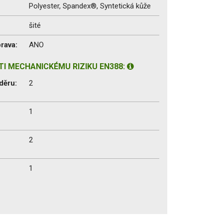
Polyester, Spandex®, Syntetická kůže
šité
rava:
ANO
I MECHANICKÉMU RIZIKU EN388:
děru:
2
1
2
1