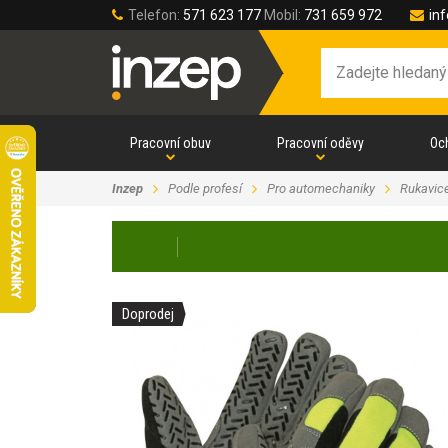
Telefon:
571 623 177
Mobil:
731 659 972
in
Pracovní obuv
Pracovní oděvy
Oc
Inzep
Podle profesí
Pro automechaniky
Rukavic
Doprodej