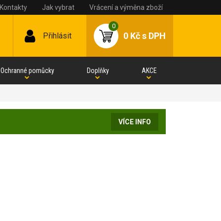
Kontakty
Jak vybrat
Vrácení a výměna zboží
0
0 Kč
s DPH
Přihlásit
Ochranné pomůcky
Doplňky
AKCE
VÍCE INFO