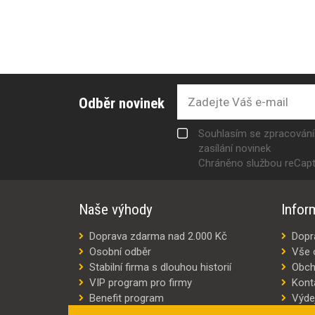
Odběr novinek
Souhlasím se zpracován
zasílání novinek
Chráněno službou reCap
Naše výhody
Infor
Doprava zdarma nad 2.000 Kč
Dopr
Osobní odběr
Vše 
Stabilní firma s dlouhou historií
Obch
VIP program pro firmy
Kont
Benefit program
Výde
Šití oděvů na míru
Výro