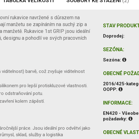
TABULKA VELIKOSTÍ
SOUBORY KE STAŽENÍ
(2)
ovní rukavice navržené s důrazem na
mají manžetu se zapínáním na suchý zip a
STAV PRODUKT
manžetě. Rukavice 1st GRIP jsou ideální
Doprodej:
ti, designu a pohodlí ve svých pracovních
SEZÓNA:
Sezóna:
iditelnost) barvě, což zvyšuje viditelnost
OBECNÉ POŽA
2016/425-kateg
ilikonem pro lepší protiskluzové vlastnosti.
OOPP:
ro odstraňování potu.
zavření kolem zápěstí.
INFORMACE:
EN420 - Všeob
požadavky:
ročnější práce. Jsou ideální pro odvětví jako
OBECNÉ VLAST
ůmysl, sklad, služby a logistika