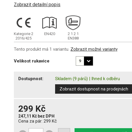
Zobrazit detailní popis
Kategorie 2
EN420
2
1
2
1
2016/425
EN388
Tento produkt má 1 variantu.
Zobrazit možné varianty
Velikost rukavice
Dostupnost:
Skladem
(9 párů)
|
Ihned k odběru
Zobrazit dostupnost na prodejnách
299 Kč
247,11 Kč
bez DPH
Cena za pár:
299 Kč