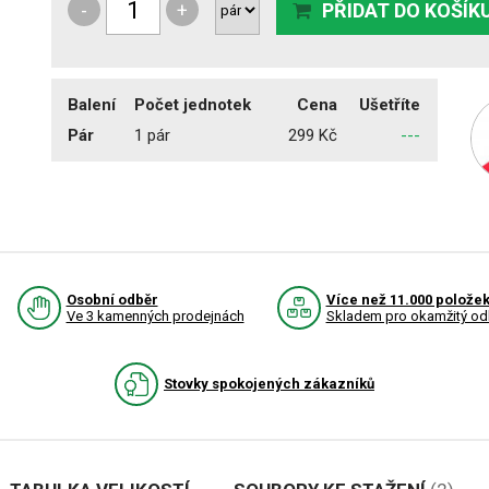
-
+
PŘIDAT DO KOŠÍK
Balení
Počet jednotek
Cena
Ušetříte
Pár
1 pár
299 Kč
---
Osobní odběr
Více než 11.000 polože
Ve 3 kamenných prodejnách
Skladem pro okamžitý od
Stovky spokojených zákazníků