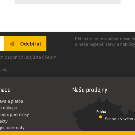
Přihlašte se pro odběr novine
Odebírat
a naše nejlepší slevy a nabídk
ím osobních údajů za účelem
tcha
mace
Naše prodejny
ava a platba
o nákupu
Praha
odní podmínky
Šenov u Nového J
akty
jní automaty
Valašské Meziř
bci