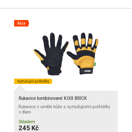
Akce
Vyztužující polštářky
Rukavice kombinované KIXX BRICK
Rukavice z umělé kůže s vyztužujícími polštářky
v dlani
Skladem
245 Kč