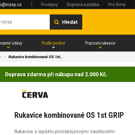
fo@inzep.cz
Prodejny
Doprava a platba
Pro firmy
Hledat
hranné oděvy
Podle profesí
Pracovní rukavice
e
Rukavice kombinované OS 1st…
Doprava zdarma při nákupu nad 2.000 Kč.
Rukavice kombinované OS 1st GRIP
Rukavice s lepšími protiskluzovými vlastnostmi