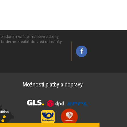
k zadaním vaší e-mailové adresy
y budeme zasílat do vaší schránky.
Možnosti platby a dopravy
ičína
íčí