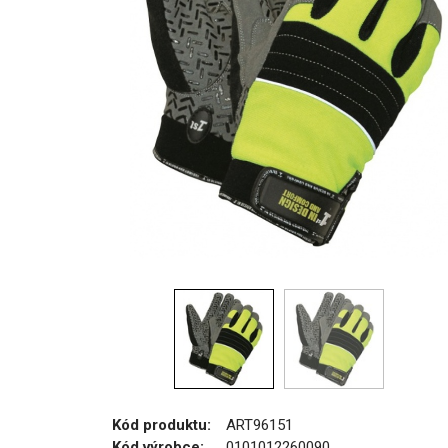
Kód produktu:
ART96151
Kód výrobce:
0101012260090