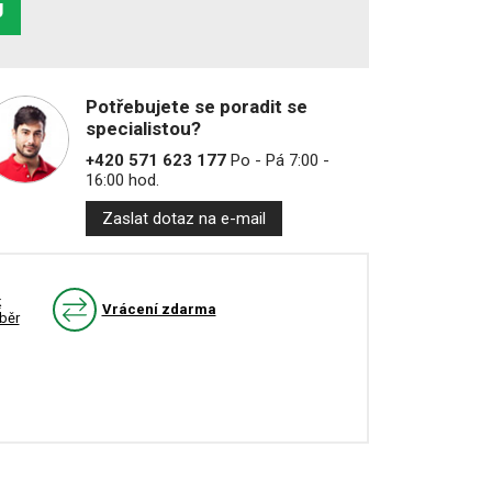
U
Potřebujete se poradit se
specialistou?
+420 571 623 177
Po - Pá 7:00 -
16:00 hod.
Zaslat dotaz na e-mail
k
Vrácení zdarma
běr