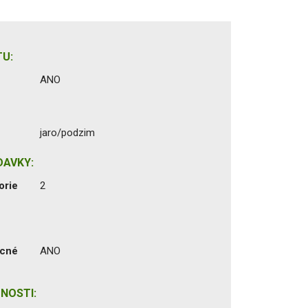
U:
ANO
jaro/podzim
DAVKY:
orie
2
ecné
ANO
NOSTI: