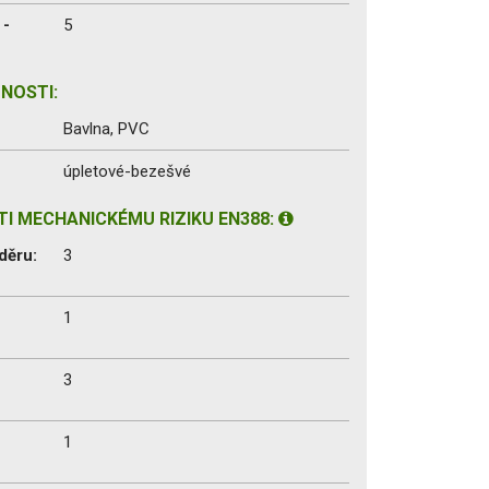
 -
5
NOSTI:
Bavlna, PVC
úpletové-bezešvé
I MECHANICKÉMU RIZIKU EN388:
děru:
3
1
3
1