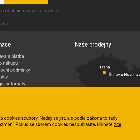
ím osobních údajů za účelem
tcha
mace
Naše prodejny
ava a platba
o nákupu
Praha
odní podmínky
Šenov u Nového J
akty
jní automaty
Valašské Meziř
bci
ybrat
vá
cookies soubory
. Nedají se jíst, ale podle zákona to tady
nezmění. Pokud se sběrem cookies nesouhlasíte, klikněte
zde
.