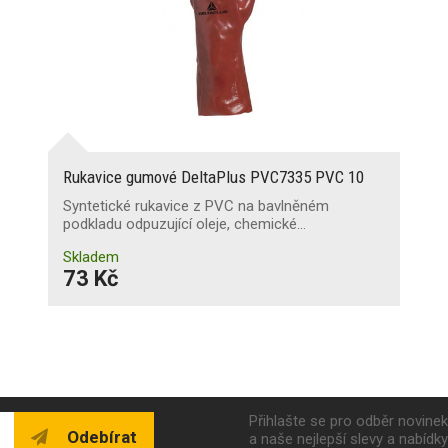
Rukavice gumové DeltaPlus PVC7335 PVC 10
Syntetické rukavice z PVC na bavlněném
podkladu odpuzující oleje, chemické…
Skladem
73 Kč
Přihlašte se pro odběr novine
Odebírat
a naše nejlepší slevy a nabídk