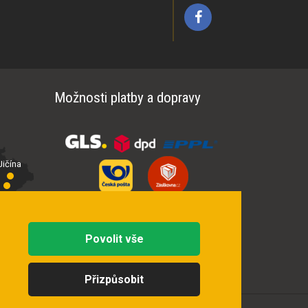
Možnosti platby a dopravy
ičína
íčí
Povolit vše
Přizpůsobit