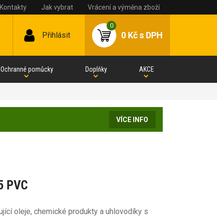
Kontakty
Jak vybrat
Vrácení a výměna zboží
0
0 Kč
s DPH
Přihlásit
Ochranné pomůcky
Doplňky
AKCE
VÍCE INFO
5 PVC
ící oleje, chemické produkty a uhlovodíky s