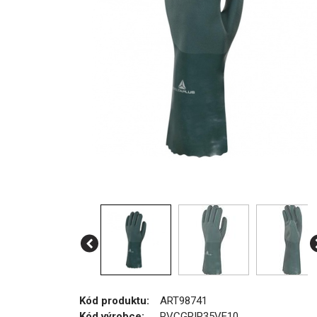
Kód produktu:
ART98741
Kód výrobce:
PVCGRIP35VE10