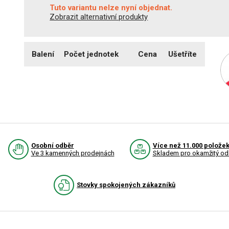
Tuto variantu nelze nyní objednat.
Zobrazit alternativní produkty
Balení
Počet jednotek
Cena
Ušetříte
Osobní odběr
Více než 11.000 polože
Ve 3 kamenných prodejnách
Skladem pro okamžitý od
Stovky spokojených zákazníků