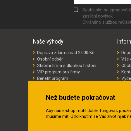
Souhlasím se zpracován
zasílání novinek
Chráněno službou reCap
Naše výhody
Infor
Doprava zdarma nad 2.000 Kč
Dopr
Osobní odběr
Vše 
Stabilní firma s dlouhou historií
Obch
VIP program pro firmy
Kont
Benefit program
Výde
Šití oděvů na míru
Výro
Náhradní plnění
Jak v
Než budete pokračovat
Šetříme náklady
Aby náš e-shop mohl dobře fungovat, použí
musíme mít. Odkliknutím se Váš život nijak 