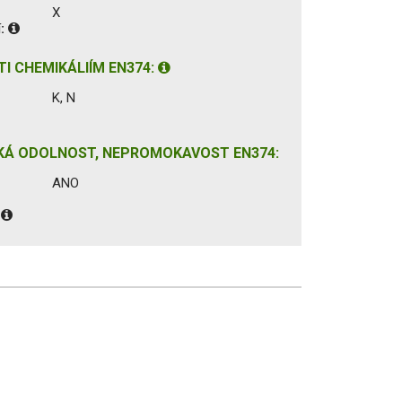
X
í:
I CHEMIKÁLIÍM EN374:
K, N
KÁ ODOLNOST, NEPROMOKAVOST EN374:
ANO
: