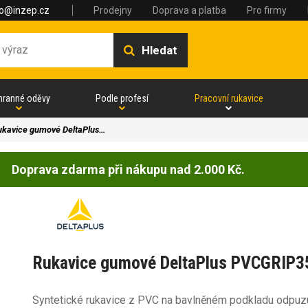
fo@inzep.cz
Prodejny
Doprava a platba
Pro firmy
Hledat
hranné oděvy
Podle profesí
Pracovní rukavice
ukavice gumové DeltaPlus…
Doprava zdarma při nákupu nad 2.000 Kč.
Rukavice gumové DeltaPlus PVCGRIP3
Syntetické rukavice z PVC na bavlněném podkladu odpuzuj