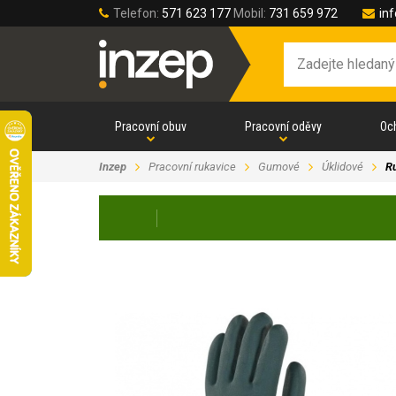
Telefon:
571 623 177
Mobil:
731 659 972
in
Pracovní obuv
Pracovní oděvy
Oc
Inzep
Pracovní rukavice
Gumové
Úklidové
R