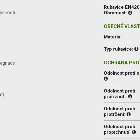
Rukavice EN420
dyšnosti
Obratnost:
OBECNÉ VLAST
Materiál:
Typ rukavice:
OCHRANA PROT
pregnace
Odolnost proti o
Odolnost proti
m)
proříznutí:
Odolnost proti
protržení:
Odolnost proti
propíchnutí: