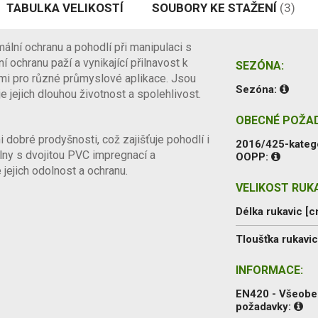
TABULKA VELIKOSTÍ
SOUBORY KE STAŽENÍ
(3)
lní ochranu a pohodlí při manipulaci s
 ochranu paží a vynikající přilnavost k
SEZÓNA:
mi pro různé průmyslové aplikace. Jsou
Sezóna:
e jejich dlouhou životnost a spolehlivost.
OBECNÉ POŽA
dobré prodyšnosti, což zajišťuje pohodlí i
2016/425-kateg
lny s dvojitou PVC impregnací a
OOPP:
jejich odolnost a ochranu.
VELIKOST RUKA
Délka rukavic [c
Tloušťka rukavi
INFORMACE:
EN420 - Všeob
požadavky: