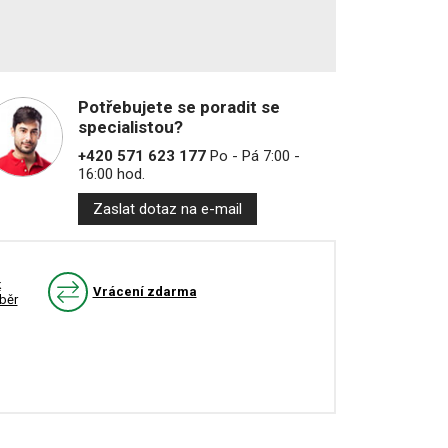
Potřebujete se poradit se
specialistou?
+420 571 623 177
Po - Pá 7:00 -
16:00 hod.
Zaslat dotaz na e-mail
k
Vrácení zdarma
běr