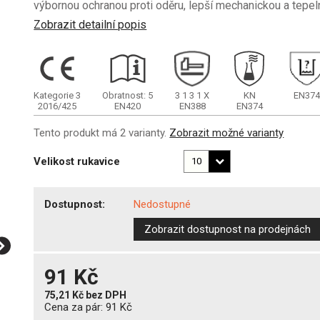
výbornou ochranou proti oděru, lepší mechanickou a tepe
Zobrazit detailní popis
Kategorie 3
Obratnost: 5
3
1
3
1
X
KN
EN374
2016/425
EN420
EN388
EN374
Tento produkt má 2 varianty.
Zobrazit možné varianty
Velikost rukavice
Dostupnost:
Nedostupné
Zobrazit dostupnost na prodejnách
91 Kč
75,21 Kč
bez DPH
Cena za pár:
91 Kč