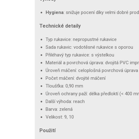
Hygiena
: snižuje pocení díky velmi dobré pro
Technické detaily
Typ rukavice: nepropustné rukavice
Sada rukavic: vodotěsné rukavice s oporou
Přiléhavý typ rukavice: s výstelkou
Materiál a povrchová úprava: dvojitá PVC im
Úroveň máčení: celoplošná povrchová úprava
Počet máčení: dvojité máčení
Tloušťka: 0,90 mm
Úroveň ochrany paží: délka předloktí (< 400 m
Další výhoda: reach
Barva: zelená
Velikost: 9, 10
Použití