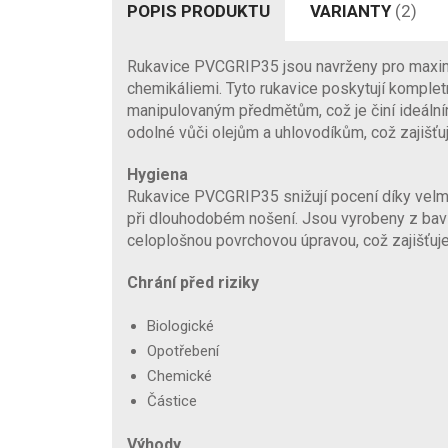
POPIS PRODUKTU
VARIANTY
(2)
Rukavice PVCGRIP35 jsou navrženy pro maximá
chemikáliemi. Tyto rukavice poskytují kompletní
manipulovaným předmětům, což je činí ideální
odolné vůči olejům a uhlovodíkům, což zajišťuj
Hygiena
Rukavice PVCGRIP35 snižují pocení díky velmi 
při dlouhodobém nošení. Jsou vyrobeny z bav
celoplošnou povrchovou úpravou, což zajišťuje 
Chrání před riziky
Biologické
Opotřebení
Chemické
Částice
Výhody