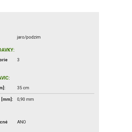
jaro/podzim
DAVKY:
orie
3
VIC:
m]:
35 cm
c [mm]:
0,90 mm
ecné
ANO