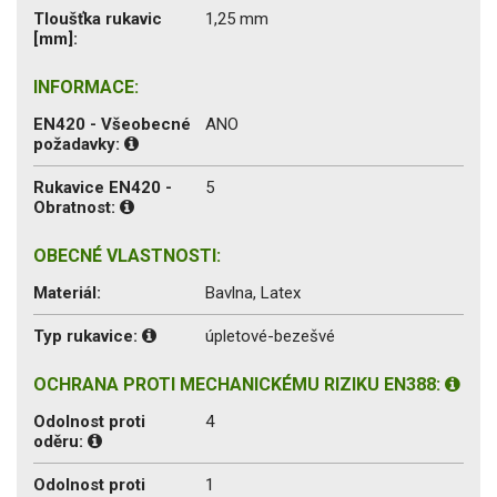
Tloušťka rukavic
1,25 mm
[mm]:
INFORMACE:
EN420 - Všeobecné
ANO
požadavky:
Rukavice EN420 -
5
Obratnost:
OBECNÉ VLASTNOSTI:
Materiál:
Bavlna, Latex
Typ rukavice:
úpletové-bezešvé
OCHRANA PROTI MECHANICKÉMU RIZIKU EN388:
Odolnost proti
4
oděru:
Odolnost proti
1