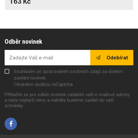
163 Kč
Odběr novinek
Odebírat
Souhlasím se zpracováním osobních údajů za účelem
zasílání novinek
Chráněno službou reCaptcha
Přihlašte se pro odběr novinek zadaním vaší e-mailové adresy
a naše nejlepší slevy a nabídky budeme zasílat do vaší
schránky.