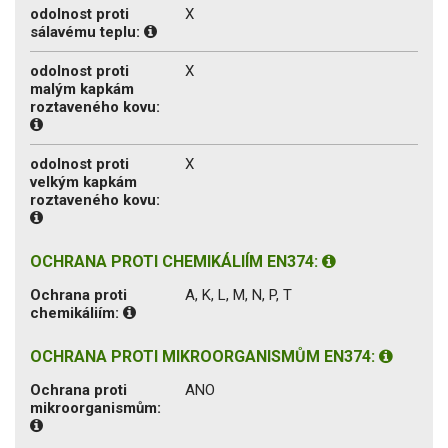
odolnost proti
X
sálavému teplu:
odolnost proti
X
malým kapkám
roztaveného kovu:
odolnost proti
X
velkým kapkám
roztaveného kovu:
OCHRANA PROTI CHEMIKÁLIÍM EN374:
Ochrana proti
A, K, L, M, N, P, T
chemikáliím:
OCHRANA PROTI MIKROORGANISMŮM EN374:
Ochrana proti
ANO
mikroorganismům: