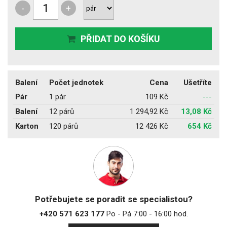
-
+
PŘIDAT DO KOŠÍKU
Balení
Počet jednotek
Cena
Ušetříte
Pár
1 pár
109 Kč
---
Balení
12 párů
1 294,92 Kč
13,08 Kč
Karton
120 párů
12 426 Kč
654 Kč
Potřebujete se poradit se specialistou?
+420 571 623 177
Po - Pá 7:00 - 16:00 hod.