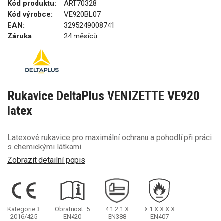
Kód produktu:
ART70328
Kód výrobce:
VE920BL07
EAN:
3295249008741
Záruka
24 měsíců
Rukavice DeltaPlus VENIZETTE VE920
latex
Latexové rukavice pro maximální ochranu a pohodlí při práci
s chemickými látkami
Zobrazit detailní popis
Kategorie 3
Obratnost: 5
4
1
2
1
X
X
1
X
X
X
X
2016/425
EN420
EN388
EN407