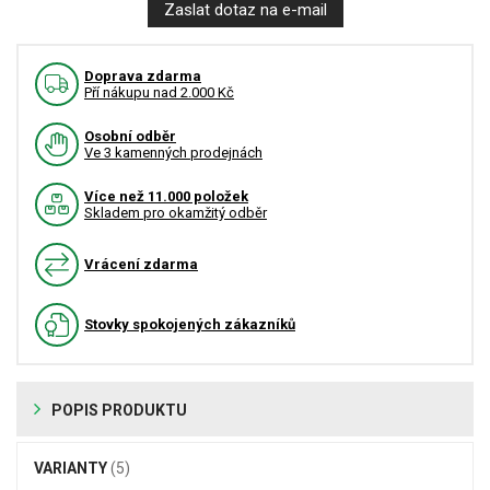
Zaslat dotaz na e-mail
Doprava zdarma
Pří nákupu nad 2.000 Kč
Osobní odběr
Ve 3 kamenných prodejnách
Více než 11.000 položek
Skladem pro okamžitý odběr
Vrácení zdarma
Stovky spokojených zákazníků
POPIS PRODUKTU
VARIANTY
(5)