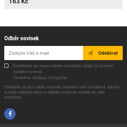
163 Kč
Odběr novinek
Odebírat
Souhlasím se zpracováním osobních údajů za účelem
zasílání novinek
Chráněno službou reCaptcha
Přihlašte se pro odběr novinek zadaním vaší e-mailové adresy
a naše nejlepší slevy a nabídky budeme zasílat do vaší
schránky.