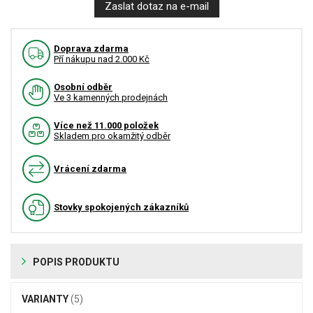
Zaslat dotaz na e-mail
Doprava zdarma
Pří nákupu nad 2.000 Kč
Osobní odběr
Ve 3 kamenných prodejnách
Více než 11.000 položek
Skladem pro okamžitý odběr
Vrácení zdarma
Stovky spokojených zákazníků
POPIS PRODUKTU
VARIANTY
(5)