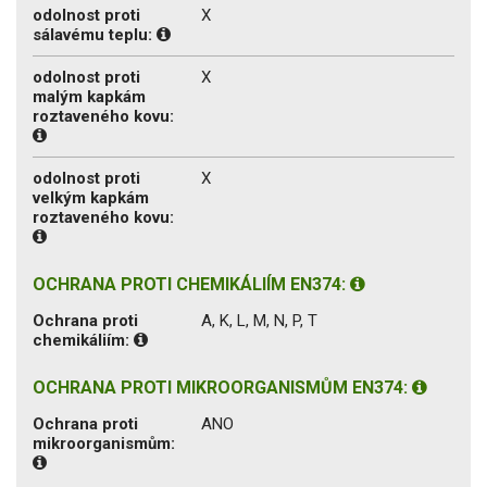
odolnost proti
X
sálavému teplu:
odolnost proti
X
malým kapkám
roztaveného kovu:
odolnost proti
X
velkým kapkám
roztaveného kovu:
OCHRANA PROTI CHEMIKÁLIÍM EN374:
Ochrana proti
A, K, L, M, N, P, T
chemikáliím:
OCHRANA PROTI MIKROORGANISMŮM EN374:
Ochrana proti
ANO
mikroorganismům: