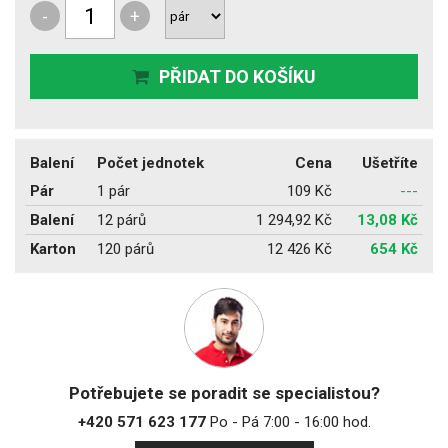
-
+
PŘIDAT DO KOŠÍKU
Balení
Počet jednotek
Cena
Ušetříte
Pár
1 pár
109 Kč
---
Balení
12 párů
1 294,92 Kč
13,08 Kč
Karton
120 párů
12 426 Kč
654 Kč
Potřebujete se poradit se specialistou?
+420 571 623 177
Po - Pá 7:00 - 16:00 hod.