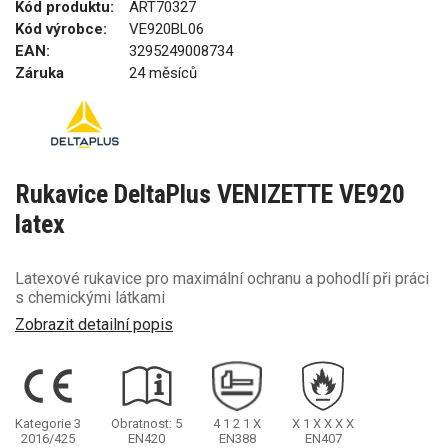
Kód produktu:
ART70327
Kód výrobce:
VE920BL06
EAN:
3295249008734
Záruka
24 měsíců
Rukavice DeltaPlus VENIZETTE VE920
latex
Latexové rukavice pro maximální ochranu a pohodlí při práci
s chemickými látkami
Zobrazit detailní popis
Kategorie 3
Obratnost: 5
4
1
2
1
X
X
1
X
X
X
X
2016/425
EN420
EN388
EN407