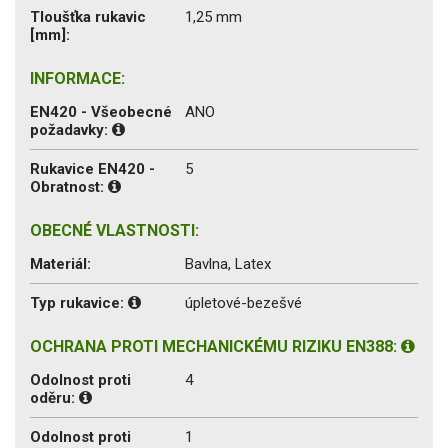
Tloušťka rukavic
1,25 mm
[mm]:
INFORMACE:
EN420 - Všeobecné
ANO
požadavky:
Rukavice EN420 -
5
Obratnost:
OBECNÉ VLASTNOSTI:
Materiál:
Bavlna, Latex
Typ rukavice:
úpletové-bezešvé
OCHRANA PROTI MECHANICKÉMU RIZIKU EN388:
Odolnost proti
4
oděru:
Odolnost proti
1