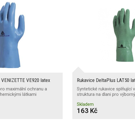
s VENIZETTE VE920 latex
Rukavice DeltaPlus LAT50 la
pro maximální ochranu a
Syntetické rukavice splňující
 chemickými látkami
struktura na dlani pro výborn
Skladem
163 Kč