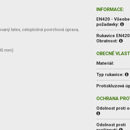
INFORMACE:
EN420 - Všeob
požadavky:
ovaný latex, celoplošná povrchová úprava,
Rukavice EN420
Obratnost:
400 mm)
OBECNÉ VLAST
Materiál:
Typ rukavice:
Protiskluzová úp
OCHRANA PROT
Odolnost proti o
Odolnost proti
proříznutí: