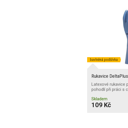
bavlněná podšívka
Rukavice DeltaPlu
Latexové rukavice 
pohodlí při práci s
Skladem
109 Kč