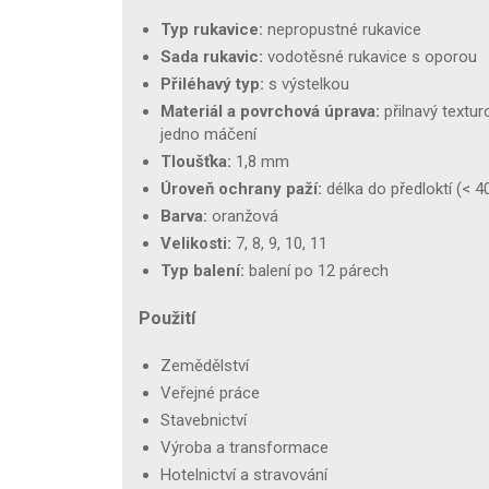
Typ rukavice:
nepropustné rukavice
Sada rukavic:
vodotěsné rukavice s oporou
Přiléhavý typ:
s výstelkou
Materiál a povrchová úprava:
přilnavý textur
jedno máčení
Tloušťka:
1,8 mm
Úroveň ochrany paží:
délka do předloktí (< 
Barva:
oranžová
Velikosti:
7, 8, 9, 10, 11
Typ balení:
balení po 12 párech
Použití
Zemědělství
Veřejné práce
Stavebnictví
Výroba a transformace
Hotelnictví a stravování