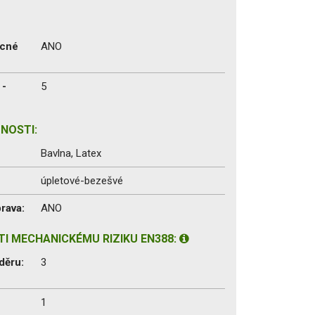
ecné
ANO
 -
5
NOSTI:
Bavlna, Latex
úpletové-bezešvé
rava:
ANO
I MECHANICKÉMU RIZIKU EN388:
děru:
3
1