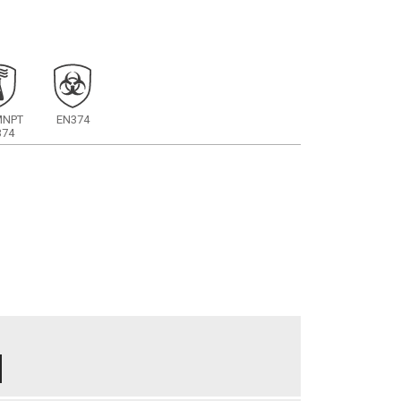
MNPT
EN374
374