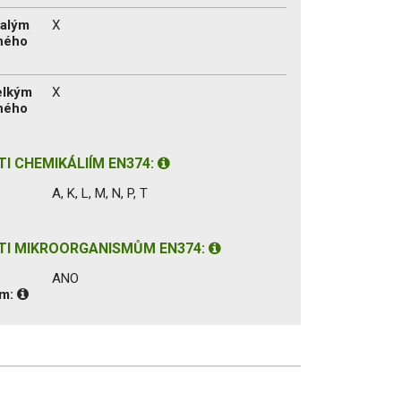
malým
X
ného
velkým
X
ného
I CHEMIKÁLIÍM EN374:
A, K, L, M, N, P, T
TI MIKROORGANISMŮM EN374:
ANO
ům: