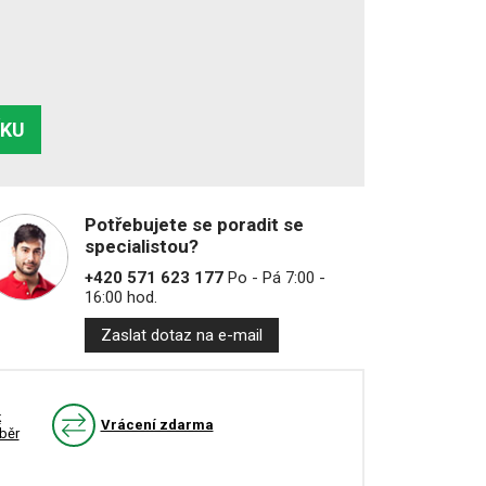
ÍKU
Potřebujete se poradit se
specialistou?
+420 571 623 177
Po - Pá 7:00 -
16:00 hod.
Zaslat dotaz na e-mail
k
Vrácení zdarma
běr