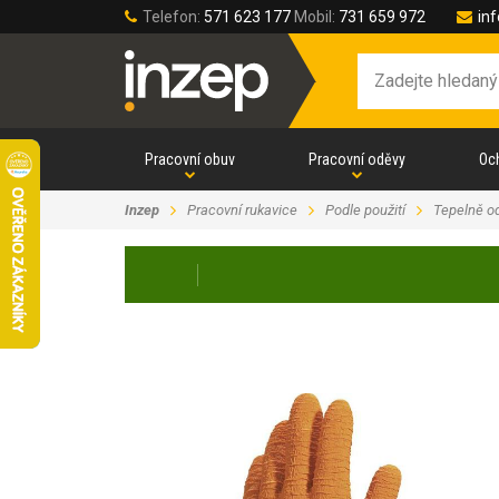
Telefon:
571 623 177
Mobil:
731 659 972
in
Pracovní obuv
Pracovní oděvy
Oc
Inzep
Pracovní rukavice
Podle použití
Tepelně o