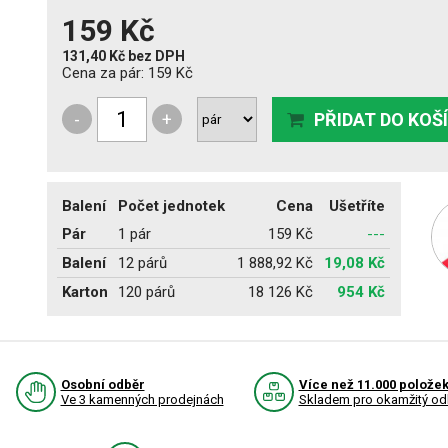
159 Kč
131,40 Kč
bez DPH
Cena za pár:
159 Kč
-
+
PŘIDAT DO KOŠ
Balení
Počet jednotek
Cena
Ušetříte
Pár
1 pár
159 Kč
---
Balení
12 párů
1 888,92 Kč
19,08 Kč
Karton
120 párů
18 126 Kč
954 Kč
Osobní odběr
Více než 11.000 polože
Ve 3 kamenných prodejnách
Skladem pro okamžitý od