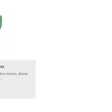
tex
 více norem, drsná
ý…