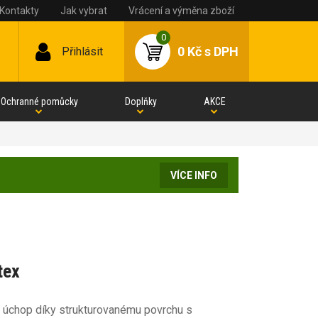
Kontakty
Jak vybrat
Vrácení a výměna zboží
0
0 Kč
s DPH
Přihlásit
Ochranné pomůcky
Doplňky
AKCE
VÍCE INFO
tex
ý úchop díky strukturovanému povrchu s