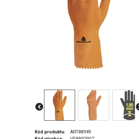
Kód produktu:
ART88949
Kód výrobce:
VE990OR07