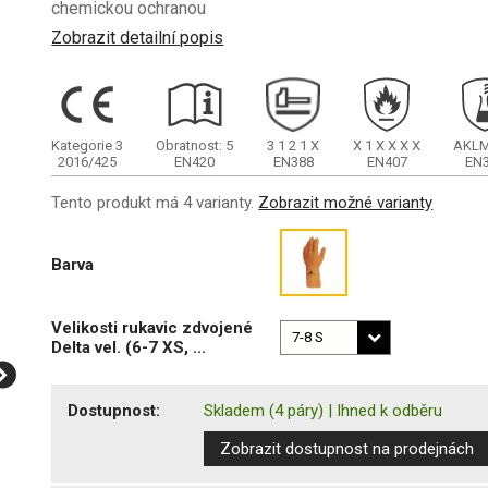
chemickou ochranou
Zobrazit detailní popis
Kategorie 3
Obratnost: 5
3
1
2
1
X
X
1
X
X
X
X
AKL
2016/425
EN420
EN388
EN407
EN
Tento produkt má 4 varianty.
Zobrazit možné varianty
Barva
Velikosti rukavic zdvojené
Delta vel. (6-7 XS, ...
Dostupnost:
Skladem
(4 páry)
|
Ihned k odběru
Zobrazit dostupnost na prodejnách