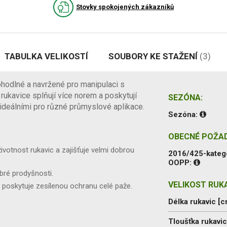
Stovky spokojených zákazníků
TABULKA VELIKOSTÍ
SOUBORY KE STAŽENÍ
(3)
odlné a navržené pro manipulaci s
rukavice splňují více norem a poskytují
SEZÓNA:
ideálními pro různé průmyslové aplikace.
Sezóna:
OBECNÉ POŽA
votnost rukavic a zajišťuje velmi dobrou
2016/425-kateg
OOPP:
obré prodyšnosti.
VELIKOST RUKA
ž poskytuje zesílenou ochranu celé paže.
Délka rukavic [c
Tloušťka rukavi