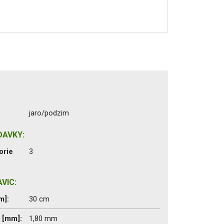
jaro/podzim
DAVKY:
orie
3
VIC:
m]:
30 cm
c [mm]:
1,80 mm