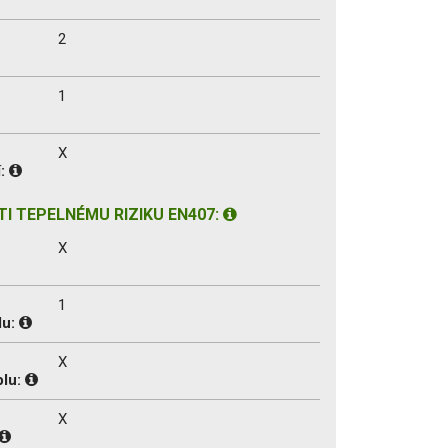
2
1
X
í:
I TEPELNÉMU RIZIKU EN407:
X
1
lu:
X
plu:
X