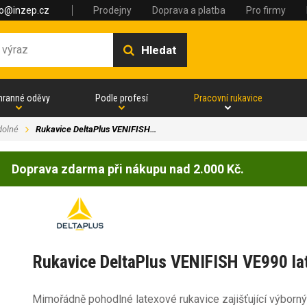
fo@inzep.cz
Prodejny
Doprava a platba
Pro firmy
Hledat
hranné oděvy
Podle profesí
Pracovní rukavice
dolné
Rukavice DeltaPlus VENIFISH…
Doprava zdarma při nákupu nad 2.000 Kč.
Rukavice DeltaPlus VENIFISH VE990 la
Mimořádně pohodlné latexové rukavice zajišťující výborn