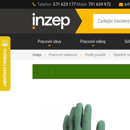
Telefon:
571 623 177
Mobil:
731 659 972
in
Pracovní obuv
Pracovní oděvy
Oc
Inzep
Pracovní rukavice
Podle použití
Tepelně o