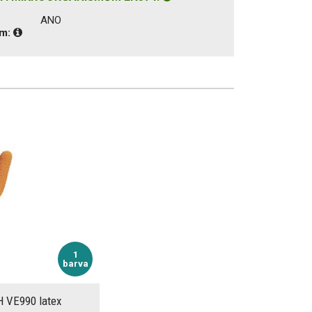
ANO
ům:
1
barva
H VE990 latex