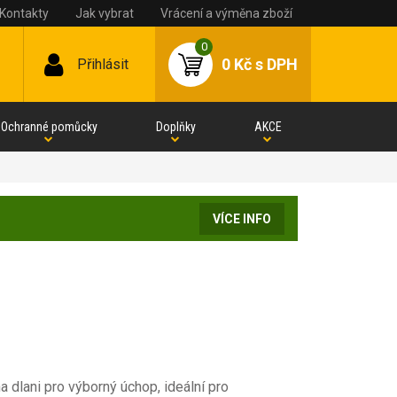
Kontakty
Jak vybrat
Vrácení a výměna zboží
0
0 Kč
s DPH
Přihlásit
Ochranné pomůcky
Doplňky
AKCE
VÍCE INFO
na dlani pro výborný úchop, ideální pro