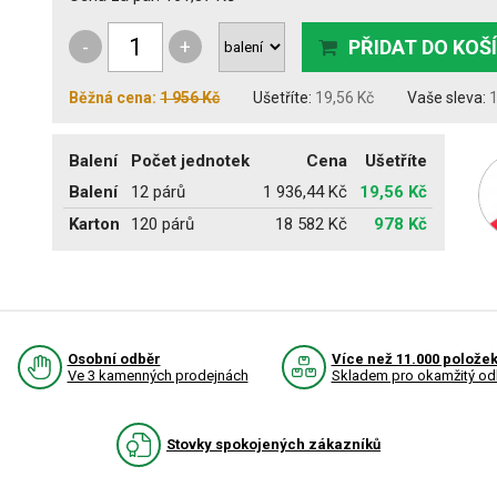
-
+
PŘIDAT DO KOŠ
Běžná cena:
1 956 Kč
Ušetříte:
19,56 Kč
Vaše sleva:
Balení
Počet jednotek
Cena
Ušetříte
Balení
12 párů
1 936,44 Kč
19,56 Kč
Karton
120 párů
18 582 Kč
978 Kč
Osobní odběr
Více než 11.000 polože
Ve 3 kamenných prodejnách
Skladem pro okamžitý od
Stovky spokojených zákazníků