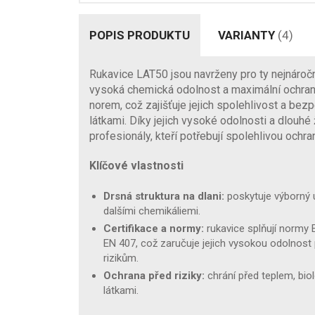
POPIS PRODUKTU
VARIANTY
(4)
Rukavice LAT50 jsou navrženy pro ty nejnároč
vysoká chemická odolnost a maximální ochrana.
norem, což zajišťuje jejich spolehlivost a be
látkami. Díky jejich vysoké odolnosti a dlouhé 
profesionály, kteří potřebují spolehlivou ochra
Klíčové vlastnosti
Drsná struktura na dlani:
poskytuje výborný ú
dalšími chemikáliemi.
Certifikace a normy:
rukavice splňují normy 
EN 407, což zaručuje jejich vysokou odolnos
rizikům.
Ochrana před riziky:
chrání před teplem, bio
látkami.