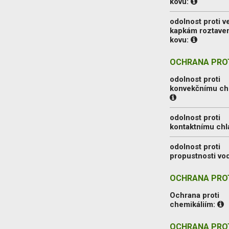
kovu:
odolnost proti 
kapkám roztave
kovu:
OCHRANA PROT
odolnost proti
konvekčnímu ch
odolnost proti
kontaktnímu ch
odolnost proti
propustnosti vo
OCHRANA PROT
Ochrana proti
chemikáliím:
OCHRANA PRO