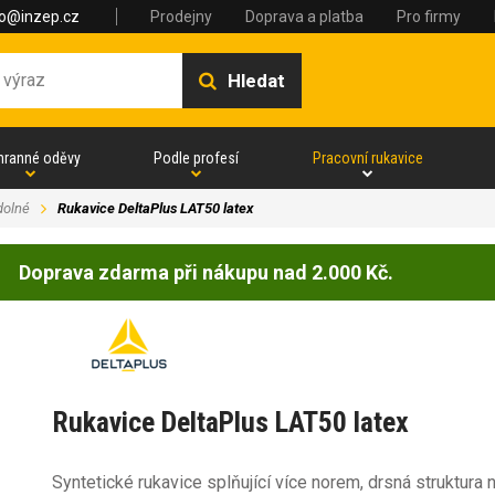
fo@inzep.cz
Prodejny
Doprava a platba
Pro firmy
Hledat
hranné oděvy
Podle profesí
Pracovní rukavice
dolné
Rukavice DeltaPlus LAT50 latex
Doprava zdarma při nákupu nad 2.000 Kč.
Rukavice DeltaPlus LAT50 latex
Syntetické rukavice splňující více norem, drsná struktura 