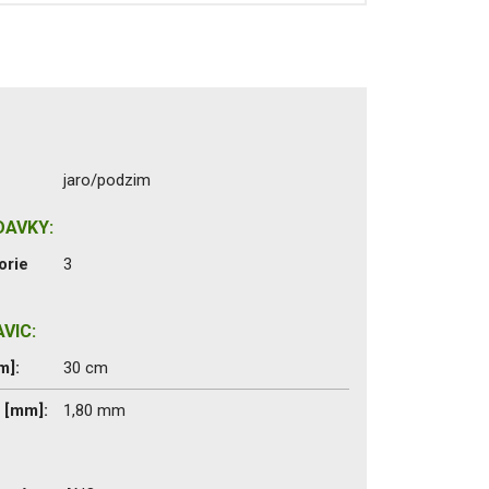
jaro/podzim
DAVKY:
orie
3
VIC:
m]:
30 cm
c [mm]:
1,80 mm