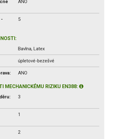
ecné
ANO
 -
5
NOSTI:
Bavlna, Latex
úpletové-bezešvé
rava:
ANO
I MECHANICKÉMU RIZIKU EN388:
děru:
3
1
2