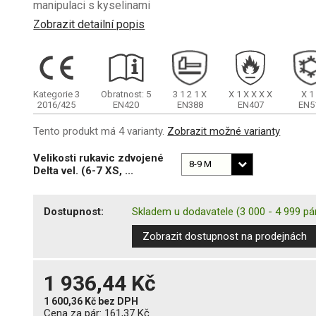
manipulaci s kyselinami
Zobrazit detailní popis
Kategorie 3
Obratnost: 5
3
1
2
1
X
X
1
X
X
X
X
X
1
2016/425
EN420
EN388
EN407
EN5
Tento produkt má 4 varianty.
Zobrazit možné varianty
Velikosti rukavic zdvojené
Delta vel. (6-7 XS, ...
Dostupnost:
Skladem u dodavatele
(3 000 - 4 999 pá
Zobrazit dostupnost na prodejnách
1 936,44 Kč
1 600,36 Kč
bez DPH
Cena za pár:
161,37 Kč