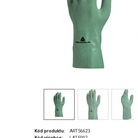
Kód produktu:
ART56623
Kód výrobce:
LAT5007