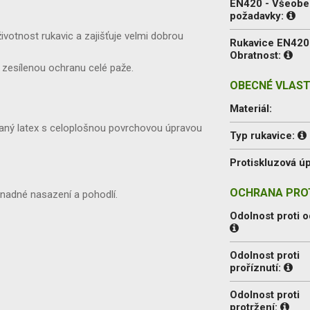
EN420 - Všeob
požadavky:
votnost rukavic a zajišťuje velmi dobrou
Rukavice EN420
Obratnost:
í zesílenou ochranu celé paže.
OBECNÉ VLAST
Materiál:
ovaný latex s celoplošnou povrchovou úpravou
Typ rukavice:
Protiskluzová úp
OCHRANA PROT
nadné nasazení a pohodlí.
Odolnost proti o
Odolnost proti
proříznutí:
Odolnost proti
protržení: