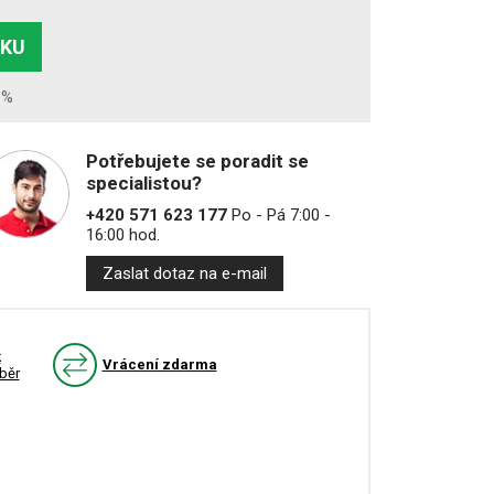
ÍKU
1%
Potřebujete se poradit se
specialistou?
+420 571 623 177
Po - Pá 7:00 -
16:00 hod.
Zaslat dotaz na e-mail
k
Vrácení zdarma
běr