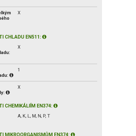
velkým
X
ného
I CHLADU EN511:
X
ladu:
1
ladu:
X
dy:
I CHEMIKÁLIÍM EN374:
A, K, L, M, N, P, T
TI MIKROORGANISMŮM EN374: