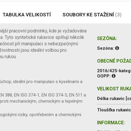
TABULKA VELIKOSTÍ
SOUBORY KE STAŽENÍ
(3)
nější pracovní podmínky, kde je vyžadována
 Tyto syntetické rukavice splňují několik
SEZÓNA:
zpečnost při manipulaci s nebezpečnými
Sezóna:
životnosti jsou ideální volbou pro
nu rukou.
OBECNÉ POŽA
2016/425-kateg
OOPP:
chop, ideální pro manipulaci s kyselinami a
VELIKOST RUKA
EN 388, EN ISO 374-1, EN ISO 374-5, EN 511 a
Délka rukavic [c
t proti mechanickým, chemickým a tepelným
Tloušťka rukavi
logickými riziky, opotřebením a chemickými
INFORMACE: