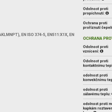
Odolnost proti
propíchnutí:
Ochrana proti
proříznutí čepel
(AKLMNPT), EN ISO 374-5, EN511:X1X, EN
OCHRANA PROT
Odolnost proti
vznícení:
Odolnost proti
kontaktnímu tep
odolnost proti
konvekčnímu te
odolnost proti
sálavému teplu:
odolnost proti 
kapkám roztave