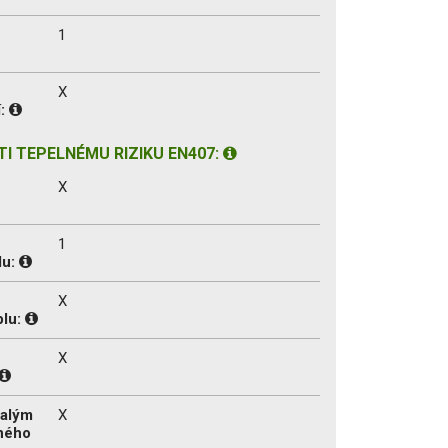
1
X
í:
I TEPELNÉMU RIZIKU EN407:
X
1
lu:
X
plu:
X
malým
X
ného