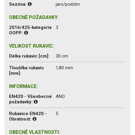
Sezóna:
jaro/podzim
OBECNÉ POŽADAVKY:
2016/425-kategorie
3
OOPP:
VELIKOST RUKAVIC:
Délka rukavic [cm]:
30 cm
Tloušťka rukavic
1,80 mm
[mm]:
INFORMACE:
EN420 - Všeobecné
ANO
požadavky:
Rukavice EN420 -
5
Obratnost:
OBECNÉ VLASTNOSTI: