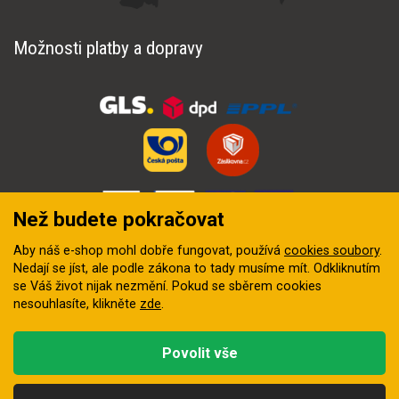
Možnosti platby a dopravy
Než budete pokračovat
Aby náš e-shop mohl dobře fungovat, používá
cookies soubory
.
Nedají se jíst, ale podle zákona to tady musíme mít. Odkliknutím
se Váš život nijak nezmění. Pokud se sběrem cookies
nesouhlasíte, klikněte
zde
.
© 2018–2026 INZEP CENTRUM, s.r.o. Všechna práva vyhrazena
Povolit vše
Vytvořila
digitální agentura FEO