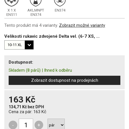
X
1
X
AKLMNPT
EN374
EN511
EN374
Tento produkt má 4 varianty.
Zobrazit možné varianty
Velikosti rukavic zdvojené Delta vel. (6-7 XS, ...
Dostupnost:
Skladem
(8 párů)
|
Ihned k odběru
Zobrazit dostupnost na prodejnách
163 Kč
134,71 Kč
bez DPH
Cena za pár:
163 Kč
-
+