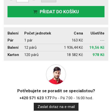
PŘIDAT DO KOŠÍKU
Balení
Počet jednotek
Cena
Ušetříte
Pár
1 pár
163 Kč
---
Balení
12 párů
1 936,44 Kč
19,56 Kč
Karton
120 párů
18 582 Kč
978 Kč
Potřebujete se poradit se specialistou?
+420 571 623 177
Po - Pá 7:00 - 16:00 hod.
Zaslat dotaz na e-mail