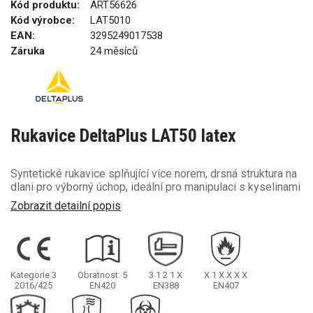
Kód produktu:
ART56626
Kód výrobce:
LAT5010
EAN:
3295249017538
Záruka
24 měsíců
Rukavice DeltaPlus LAT50 latex
Syntetické rukavice splňující více norem, drsná struktura na
dlani pro výborný úchop, ideální pro manipulaci s kyselinami
Zobrazit detailní popis
Kategorie 3
Obratnost: 5
3
1
2
1
X
X
1
X
X
X
X
2016/425
EN420
EN388
EN407