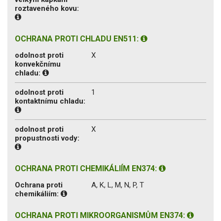
roztaveného kovu:
OCHRANA PROTI CHLADU EN511:
odolnost proti
X
konvekčnímu
chladu:
odolnost proti
1
kontaktnímu chladu:
odolnost proti
X
propustnosti vody:
OCHRANA PROTI CHEMIKÁLIÍM EN374:
Ochrana proti
A, K, L, M, N, P, T
chemikáliím:
OCHRANA PROTI MIKROORGANISMŮM EN374: