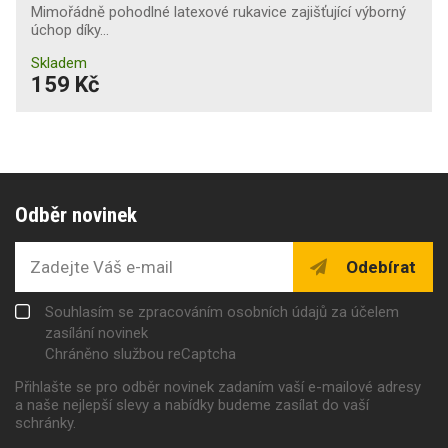
Mimořádně pohodlné latexové rukavice zajišťující výborný
úchop díky…
Skladem
159 Kč
Odběr novinek
Odebírat
Souhlasím se zpracováním osobních údajů za účelem
zasílání novinek
Chráněno službou reCaptcha
Přihlašte se pro odběr novinek zadaním vaší e-mailové adresy
a naše nejlepší slevy a nabídky budeme zasílat do vaší
schránky.