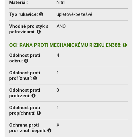
Materiál:
Nitril
Typ rukavice:
úpletové-bezešvé
Vhodné pro styk s
ANO
potravinami:
OCHRANA PROTI MECHANICKÉMU RIZIKU EN388:
Odolnost proti
4
oděru:
Odolnost proti
1
proříznutí:
Odolnost proti
0
protržení:
Odolnost proti
1
propíchnutí:
Ochrana proti
X
proříznutí čepelí: