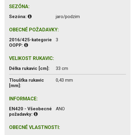
SEZÓNA:
Sezóna:
jaro/podzim
OBECNÉ POŽADAVKY:
2016/425-kategorie
3
OOPP:
VELIKOST RUKAVIC:
Délka rukavic [cm]:
33 cm
Tloušťka rukavic
0,43 mm
[mm]:
INFORMACE:
EN420 - Všeobecné
ANO
požadavky:
OBECNÉ VLASTNOSTI: