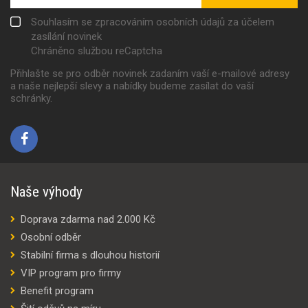
Souhlasím se zpracováním osobních údajů za účelem
zasílání novinek
Chráněno službou reCaptcha
Přihlašte se pro odběr novinek zadaním vaší e-mailové adresy
a naše nejlepší slevy a nabídky budeme zasílat do vaší
schránky.
Naše výhody
Doprava zdarma nad 2.000 Kč
Osobní odběr
Stabilní firma s dlouhou historií
VIP program pro firmy
Benefit program