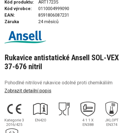
Kód produktu:
ART17235
Kód výrobce:
0110004999090
EAN:
8591806087231
Záruka
24 měsíců
Rukavice antistatické Ansell SOL-VEX
37-676 nitril
Pohodlné nitrilové rukavice odolné proti chemikáliím
Zobrazit detailní popis
Kategorie 3
EN420
4
1
1
X
JKLOPT
2016/425
EN388
EN374