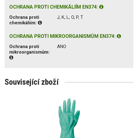
OCHRANA PROTI CHEMIKÁLIÍM EN374:
Ochrana proti
J, K, L, O, P, T
chemikáliím:
OCHRANA PROTI MIKROORGANISMŮM EN374:
Ochrana proti
ANO
mikroorganismům:
Související zboží