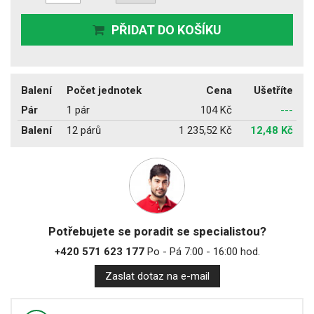
PŘIDAT DO KOŠÍKU
Balení
Počet jednotek
Cena
Ušetříte
Pár
1 pár
104 Kč
---
Balení
12 párů
1 235,52 Kč
12,48 Kč
Potřebujete se poradit se specialistou?
+420 571 623 177
Po - Pá 7:00 - 16:00 hod.
Zaslat dotaz na e-mail