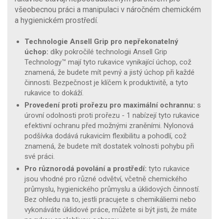
všeobecnou práci a manipulaci v náročném chemickém
a hygienickém prostředí.
Technologie Ansell Grip pro nepřekonatelný
úchop:
díky pokročilé technologii Ansell Grip
Technology™ mají tyto rukavice vynikající úchop, což
znamená, že budete mít pevný a jistý úchop při každé
činnosti. Bezpečnost je klíčem k produktivitě, a tyto
rukavice to dokáží.
Provedení proti prořezu pro maximální ochrannu:
s
úrovní odolnosti proti prořezu - 1 nabízejí tyto rukavice
efektivní ochranu před možnými zraněními. Nylonová
podšívka dodává rukavicím flexibilitu a pohodlí, což
znamená, že budete mít dostatek volnosti pohybu při
své práci.
Pro různorodá povolání a prostředí:
tyto rukavice
jsou vhodné pro různé odvětví, včetně chemického
průmyslu, hygienického průmyslu a úklidových činností.
Bez ohledu na to, jestli pracujete s chemikáliemi nebo
vykonáváte úklidové práce, můžete si být jisti, že máte