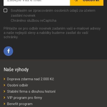
Souhlasím se zpracováním osobních údajů za účelem
zasílání novinek
Chráněno službou reCaptcha
Přihlašte se pro odběr novinek zadaním vaší e-mailové adresy
a naše nejlepší slevy a nabídky budeme zasílat do vaší
schránky.
Naše výhody
Doprava zdarma nad 2.000 Kč
Osobní odběr
Stabilní firma s dlouhou historií
VIP program pro firmy
Benefit program