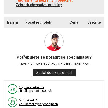
Tuto variantu nelze nyní objednat.
Zobrazit alternativní produkty
Balení
Počet jednotek
Cena
Ušetříte
Potřebujete se poradit se specialistou?
+420 571 623 177
Po - Pá 7:00 - 16:00 hod.
Zaslat dotaz na e-mail
Doprava zdarma
Pří nákupu nad 2.000 Kč
Osobní odběr
Ve 3 kamenných prodejnách