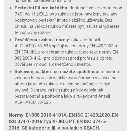
na rukou spolehlivou ochranu.
Perfektní Fit pro každého:
dostupné ve velikostech od
7 (S) do 11 (XXL), tyto rukavice jsou navrženy tak, aby
poskytovaly perfektní fit pro každého uživatele. Bez
ohledu na velikost rukou můžete být jisti, že si vyberete
ten správný rozměr.
Osvědčená kvalita a normy:
rukavice Ansell
ALPHATEC 58-535 splňují nejen normy EN 420:2003 a
EN 374-JKL pro ochranné rukavice, ale také normy EN
388:2003-4121 pro odolnost proti prořezu a obratu.
Důvěřujte výrobci s osvědčenou kvalitou.
Rukavice, na které se můžete spolehnout:
s černou-
zelenou barvou a protiskluzovou úpravou v dlani a na
hřbetu jsou tyto rukavice nejen bezpečné, ale také
stylové. Ochrana vašich rukou nikdy nebyla tak
bezstarostná a pohodlná jako s rukavicemi Ansell
ALPHATEC 58-535.
Normy: EN388:2016-4101A, EN ISO 21420:2020, EN
ISO 374-1-2016:Typ A-JKLOPT, EN ISO 374-5-
2016, CE kategorie III, v souladu s REACH.