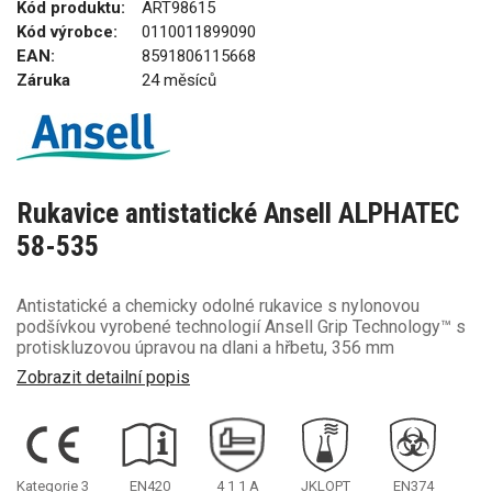
Kód produktu:
ART98615
Kód výrobce:
0110011899090
EAN:
8591806115668
Záruka
24 měsíců
Rukavice antistatické Ansell ALPHATEC
58-535
Antistatické a chemicky odolné rukavice s nylonovou
podšívkou vyrobené technologií Ansell Grip Technology™ s
protiskluzovou úpravou na dlani a hřbetu, 356 mm
Zobrazit detailní popis
Kategorie 3
EN420
4
1
1
A
JKLOPT
EN374