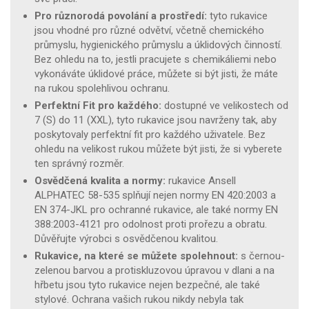
Pro různorodá povolání a prostředí:
tyto rukavice
jsou vhodné pro různé odvětví, včetně chemického
průmyslu, hygienického průmyslu a úklidových činností.
Bez ohledu na to, jestli pracujete s chemikáliemi nebo
vykonáváte úklidové práce, můžete si být jisti, že máte
na rukou spolehlivou ochranu.
Perfektní Fit pro každého:
dostupné ve velikostech od
7 (S) do 11 (XXL), tyto rukavice jsou navrženy tak, aby
poskytovaly perfektní fit pro každého uživatele. Bez
ohledu na velikost rukou můžete být jisti, že si vyberete
ten správný rozměr.
Osvědčená kvalita a normy:
rukavice Ansell
ALPHATEC 58-535 splňují nejen normy EN 420:2003 a
EN 374-JKL pro ochranné rukavice, ale také normy EN
388:2003-4121 pro odolnost proti prořezu a obratu.
Důvěřujte výrobci s osvědčenou kvalitou.
Rukavice, na které se můžete spolehnout:
s černou-
zelenou barvou a protiskluzovou úpravou v dlani a na
hřbetu jsou tyto rukavice nejen bezpečné, ale také
stylové. Ochrana vašich rukou nikdy nebyla tak