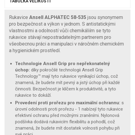
TABULKA VELIKOSTÍ
Rukavice
Ansell ALPHATEC 58-535
jsou synonymem
pro bezpečnost a výkon v jednom. S antistatickými
vlastnostmi a odolností vůči chemikáliím se tyto
rukavice stávají nepostradatelným partnerem pro
všeobecnou práci a manipulaci v náročném chemickém
a hygienickém prostředí.
Technologie Ansell Grip pro nepřekonatelný
úchop:
díky pokročilé technologii Ansell Grip
Technology™ mají tyto rukavice vynikající úchop, což
znamená, že budete mít pevný a jistý úchop při každé
činnosti. Bezpečnost je klíčem k produktivitě, a tyto
rukavice to dokáží.
Provedení proti prořezu pro maximální ochrannu:
s
úrovní odolnosti proti prořezu - 1 nabízejí tyto rukavice
efektivní ochranu před možnými zraněními. Nylonová
podšívka dodává rukavicím flexibilitu a pohodlí, což
znamená, že budete mít dostatek volnosti pohybu při
své práci.