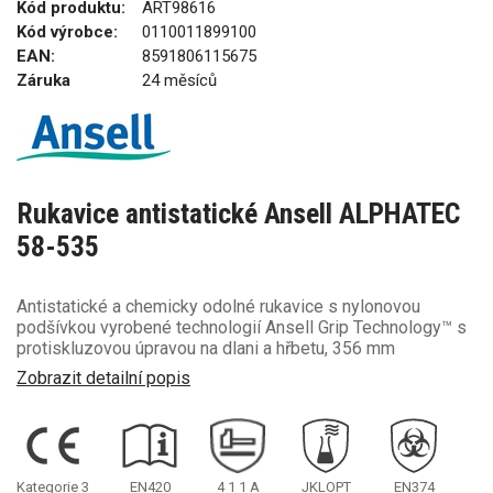
Kód produktu:
ART98616
Kód výrobce:
0110011899100
EAN:
8591806115675
Záruka
24 měsíců
Rukavice antistatické Ansell ALPHATEC
58-535
Antistatické a chemicky odolné rukavice s nylonovou
podšívkou vyrobené technologií Ansell Grip Technology™ s
protiskluzovou úpravou na dlani a hřbetu, 356 mm
Zobrazit detailní popis
Kategorie 3
EN420
4
1
1
A
JKLOPT
EN374