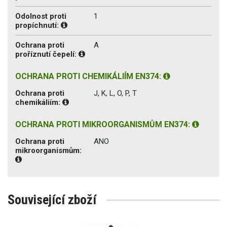
Odolnost proti
1
propíchnutí:
Ochrana proti
A
proříznutí čepelí:
OCHRANA PROTI CHEMIKÁLIÍM EN374:
Ochrana proti
J, K, L, O, P, T
chemikáliím:
OCHRANA PROTI MIKROORGANISMŮM EN374:
Ochrana proti
ANO
mikroorganismům:
Související zboží