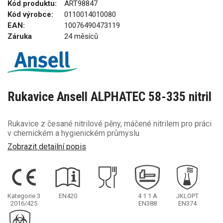
Kód produktu:
ART98847
Kód výrobce:
0110014010080
EAN:
10076490473119
Záruka
24 měsíců
Rukavice Ansell ALPHATEC 58-335 nitril
Rukavice z česané nitrilové pěny, máčené nitrilem pro práci
v chemickém a hygienickém průmyslu
Zobrazit detailní popis
Kategorie 3
EN420
4
1
1
A
JKLOPT
2016/425
EN388
EN374