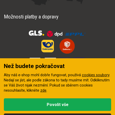
Možnosti platby a dopravy
Než budete pokračovat
Aby náš e-shop mohl dobře fungovat, používá
cookies soubory
.
Nedají se jíst, ale podle zákona to tady musíme mít. Odkliknutím
se Váš život nijak nezmění. Pokud se sběrem cookies
nesouhlasíte, klikněte
zde
.
© 2018–2026 INZEP CENTRUM, s.r.o. Všechna práva vyhrazena
Povolit vše
Vytvořila
digitální agentura FEO