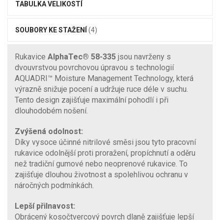
TABULKA VELIKOSTÍ
SOUBORY KE STAŽENÍ
(4)
Rukavice
AlphaTec® 58-335
jsou navrženy s
dvouvrstvou povrchovou úpravou s technologií
AQUADRI™ Moisture Management Technology, která
výrazně snižuje pocení a udržuje ruce déle v suchu.
Tento design zajišťuje maximální pohodlí i při
dlouhodobém nošení.
Zvýšená odolnost:
Díky vysoce účinné nitrilové směsi jsou tyto pracovní
rukavice odolnější proti proražení, propíchnutí a oděru
než tradiční gumové nebo neoprenové rukavice. To
zajišťuje dlouhou životnost a spolehlivou ochranu v
náročných podmínkách.
Lepší přilnavost:
Obrácený kosočtvercový povrch dlaně zajišťuje lepší