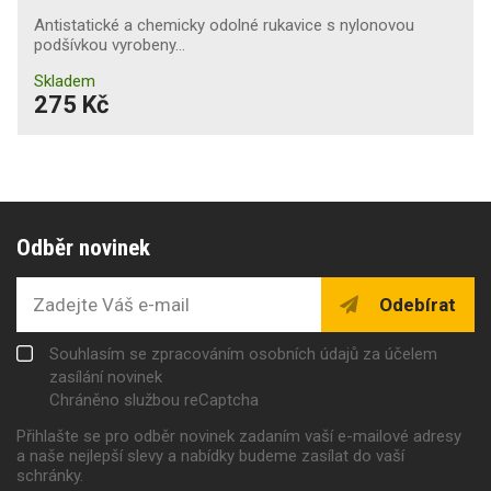
Antistatické a chemicky odolné rukavice s nylonovou
podšívkou vyrobeny…
Skladem
275 Kč
Odběr novinek
Odebírat
Souhlasím se zpracováním osobních údajů za účelem
zasílání novinek
Chráněno službou reCaptcha
Přihlašte se pro odběr novinek zadaním vaší e-mailové adresy
a naše nejlepší slevy a nabídky budeme zasílat do vaší
schránky.