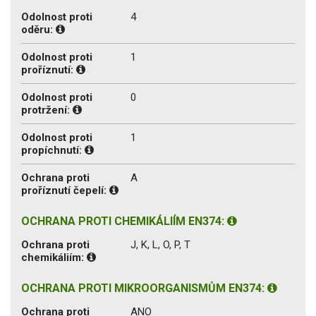
Odolnost proti
4
oděru:
Odolnost proti
1
proříznutí:
Odolnost proti
0
protržení:
Odolnost proti
1
propíchnutí:
Ochrana proti
A
proříznutí čepelí:
OCHRANA PROTI CHEMIKÁLIÍM EN374:
Ochrana proti
J, K, L, O, P, T
chemikáliím:
OCHRANA PROTI MIKROORGANISMŮM EN374:
Ochrana proti
ANO