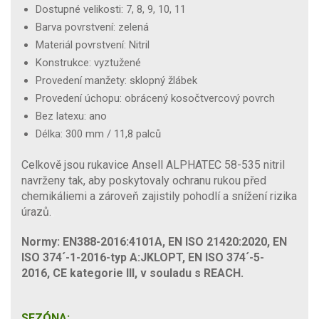
Dostupné velikosti: 7, 8, 9, 10, 11
Barva povrstvení: zelená
Materiál povrstvení: Nitril
Konstrukce: vyztužené
Provedení manžety: sklopný žlábek
Provedení úchopu: obrácený kosočtvercový povrch
Bez latexu: ano
Délka: 300 mm / 11,8 palců
Celkově jsou rukavice Ansell ALPHATEC 58-535 nitril
navrženy tak, aby poskytovaly ochranu rukou před
chemikáliemi a zároveň zajistily pohodlí a snížení rizika
úrazů.
Normy: EN388-2016:4101A, EN ISO 21420:2020, EN
ISO 374´-1-2016-typ A:JKLOPT, EN ISO 374´-5-
2016, CE kategorie III, v souladu s REACH.
SEZÓNA: