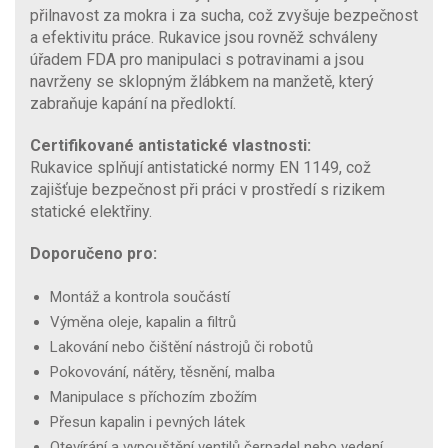
přilnavost za mokra i za sucha, což zvyšuje bezpečnost
a efektivitu práce. Rukavice jsou rovněž schváleny
úřadem FDA pro manipulaci s potravinami a jsou
navrženy se sklopným žlábkem na manžetě, který
zabraňuje kapání na předloktí.
Certifikované antistatické vlastnosti:
Rukavice splňují antistatické normy EN 1149, což
zajišťuje bezpečnost při práci v prostředí s rizikem
statické elektřiny.
Doporučeno pro:
Montáž a kontrola součástí
Výměna oleje, kapalin a filtrů
Lakování nebo čištění nástrojů či robotů
Pokovování, nátěry, těsnění, malba
Manipulace s příchozím zbožím
Přesun kapalin i pevných látek
Otevírání a vypouštění ventilů čerpadel nebo vedení