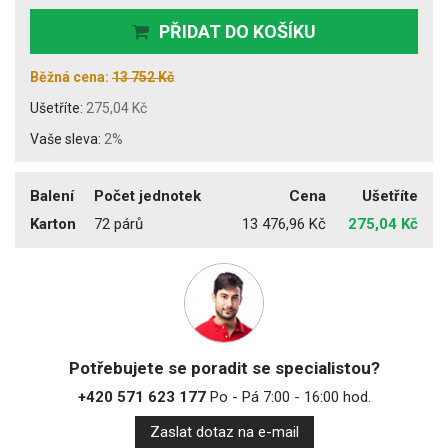
PŘIDAT DO KOŠÍKU
Běžná cena:
13 752 Kč
Ušetříte:
275,04 Kč
Vaše sleva:
2%
Balení
Počet jednotek
Cena
Ušetříte
Karton
72 párů
13 476,96 Kč
275,04 Kč
Potřebujete se poradit se specialistou?
+420 571 623 177
Po - Pá 7:00 - 16:00 hod.
Zaslat dotaz na e-mail