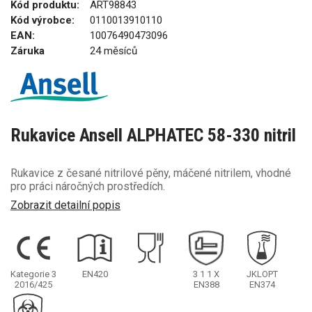
Kód produktu:
ART98843
Kód výrobce:
0110013910110
EAN:
10076490473096
Záruka
24 měsíců
Rukavice Ansell ALPHATEC 58-330 nitril
Rukavice z česané nitrilové pěny, máčené nitrilem, vhodné
pro práci náročných prostředích.
Zobrazit detailní popis
Kategorie 3
EN420
3
1
1
X
JKLOPT
2016/425
EN388
EN374