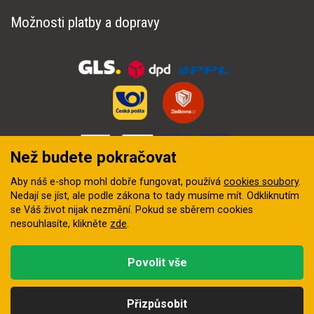
Možnosti platby a dopravy
Než budete pokračovat
Aby náš e-shop mohl dobře fungovat, používá
cookies soubory
.
Nedají se jíst, ale podle zákona to tady musíme mít. Odkliknutím
se Váš život nijak nezmění. Pokud se sběrem cookies
nesouhlasíte, klikněte
zde
.
© 2018–2026 INZEP CENTRUM, s.r.o. Všechna práva vyhrazena
Povolit vše
Vytvořila
digitální agentura FEO
Přizpůsobit