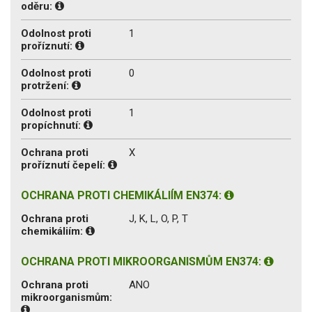
oděru:
Odolnost proti
1
proříznutí:
Odolnost proti
0
protržení:
Odolnost proti
1
propíchnutí:
Ochrana proti
X
proříznutí čepelí:
OCHRANA PROTI CHEMIKÁLIÍM EN374:
Ochrana proti
J, K, L, O, P, T
chemikáliím:
OCHRANA PROTI MIKROORGANISMŮM EN374:
Ochrana proti
ANO
mikroorganismům: