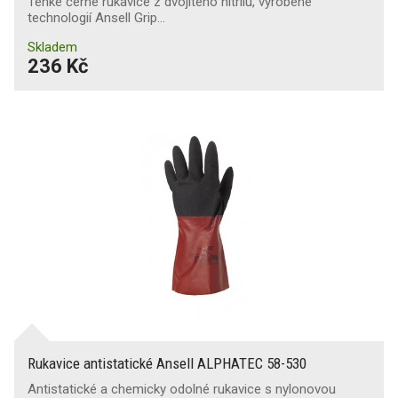
Tenké černé rukavice z dvojitého nitrilu, vyrobené
technologií Ansell Grip…
Skladem
236 Kč
Rukavice antistatické Ansell ALPHATEC 58-530
Antistatické a chemicky odolné rukavice s nylonovou