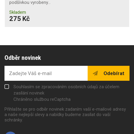
podšívkou vyrobeny…
Skladem
275 Kč
Odběr novinek
Odebírat
Souhlasím se zpracováním osobních údajů za účelem
zasílání novinek
Chráněno službou reCaptcha
Přihlašte se pro odběr novinek zadaním vaší e-mailové adresy
a naše nejlepší slevy a nabídky budeme zasílat do vaší
schránky.