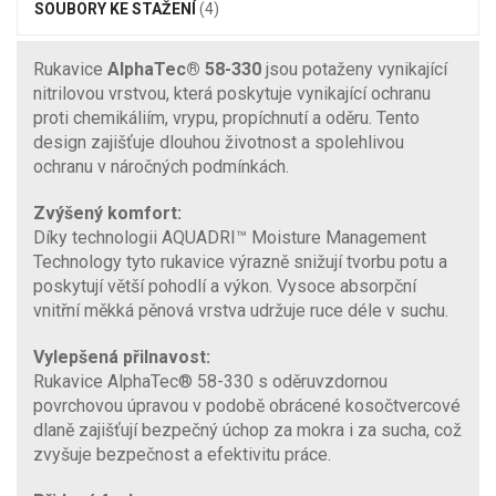
SOUBORY KE STAŽENÍ
(4)
Rukavice
AlphaTec® 58-330
jsou potaženy vynikající
nitrilovou vrstvou, která poskytuje vynikající ochranu
proti chemikáliím, vrypu, propíchnutí a oděru. Tento
design zajišťuje dlouhou životnost a spolehlivou
ochranu v náročných podmínkách.
Zvýšený komfort:
Díky technologii AQUADRI™ Moisture Management
Technology tyto rukavice výrazně snižují tvorbu potu a
poskytují větší pohodlí a výkon. Vysoce absorpční
vnitřní měkká pěnová vrstva udržuje ruce déle v suchu.
Vylepšená přilnavost:
Rukavice AlphaTec® 58-330 s oděruvzdornou
povrchovou úpravou v podobě obrácené kosočtvercové
dlaně zajišťují bezpečný úchop za mokra i za sucha, což
zvyšuje bezpečnost a efektivitu práce.