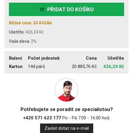
PŘIDAT DO KOŠÍKU
Běžná cena:
21 312 Kč
Ušetříte:
426,24 Kč
Vaše sleva:
2%
Balení
Počet jednotek
Cena
Ušetříte
Karton
144 párů
20 885,76 Kč
426,24 Kč
Potřebujete se poradit se specialistou?
+420 571 623 177
Po - Pá 7:00 - 16:00 hod.
Zaslat dotaz na e-mail