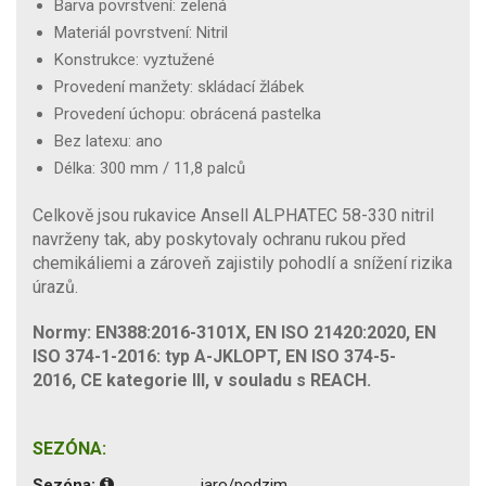
Barva povrstvení: zelená
Materiál povrstvení: Nitril
Konstrukce: vyztužené
Provedení manžety: skládací žlábek
Provedení úchopu: obrácená pastelka
Bez latexu: ano
Délka: 300 mm / 11,8 palců
Celkově jsou rukavice Ansell ALPHATEC 58-330 nitril
navrženy tak, aby poskytovaly ochranu rukou před
chemikáliemi a zároveň zajistily pohodlí a snížení rizika
úrazů.
Normy: EN388:2016-3101X, EN ISO 21420:2020, EN
ISO 374-1-2016: typ A-JKLOPT, EN ISO 374-5-
2016, CE kategorie III, v souladu s REACH.
SEZÓNA:
Sezóna:
jaro/podzim