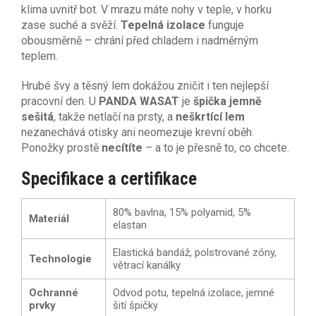
klima uvnitř bot. V mrazu máte nohy v teple, v horku
zase suché a svěží.
Tepelná izolace
funguje
obousměrně – chrání před chladem i nadměrným
teplem.
Hrubé švy a těsný lem dokážou zničit i ten nejlepší
pracovní den. U
PANDA WASAT
je
špička jemně
sešitá
, takže netlačí na prsty, a
neškrtící lem
nezanechává otisky ani neomezuje krevní oběh.
Ponožky prostě
necítíte
– a to je přesně to, co chcete.
Specifikace a certifikace
80% bavlna, 15% polyamid, 5%
Materiál
elastan
Elastická bandáž, polstrované zóny,
Technologie
větrací kanálky
Ochranné
Odvod potu, tepelná izolace, jemné
prvky
šití špičky