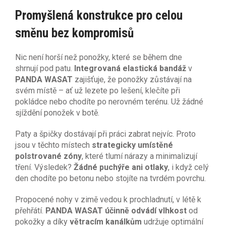
Promyšlená konstrukce pro celou
směnu bez kompromisů
Nic není horší než ponožky, které se během dne
shrnují pod patu.
Integrovaná elastická bandáž
v
PANDA WASAT
zajišťuje, že ponožky zůstávají na
svém místě – ať už lezete po lešení, klečíte při
pokládce nebo chodíte po nerovném terénu. Už žádné
sjíždění ponožek v botě.
Paty a špičky dostávají při práci zabrat nejvíc. Proto
jsou v těchto místech
strategicky umístěné
polstrované zóny
, které tlumí nárazy a minimalizují
tření. Výsledek?
Žádné puchýře ani otlaky
, i když celý
den chodíte po betonu nebo stojíte na tvrdém povrchu.
Propocené nohy v zimě vedou k prochladnutí, v létě k
přehřátí.
PANDA WASAT účinně odvádí vlhkost
od
pokožky a díky
větracím kanálkům
udržuje optimální