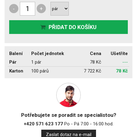
-
+
PŘIDAT DO KOŠÍKU
Balení
Počet jednotek
Cena
Ušetříte
Pár
1 pár
78 Kč
---
Karton
100 párů
7 722 Kč
78 Kč
Potřebujete se poradit se specialistou?
+420 571 623 177
Po - Pá 7:00 - 16:00 hod.
Zaslat dotaz na e-mail