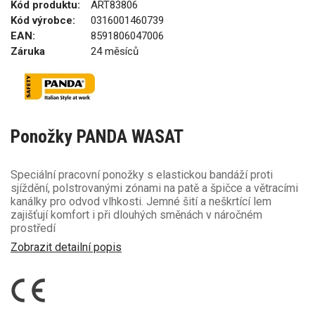
Kód produktu:
ART83806
Kód výrobce:
0316001460739
EAN:
8591806047006
Záruka
24 měsíců
Ponožky PANDA WASAT
Speciální pracovní ponožky s elastickou bandáží proti
sjíždění, polstrovanými zónami na patě a špičce a větracími
kanálky pro odvod vlhkosti. Jemné šití a neškrtící lem
zajišťují komfort i při dlouhých směnách v náročném
prostředí
Zobrazit detailní popis