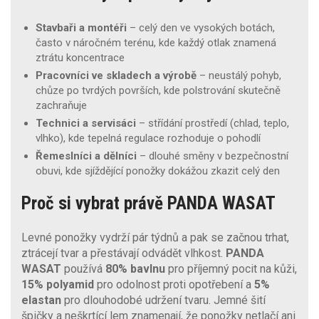
Stavbaři a montéři
– celý den ve vysokých botách,
často v náročném terénu, kde každý otlak znamená
ztrátu koncentrace
Pracovníci ve skladech a výrobě
– neustálý pohyb,
chůze po tvrdých površích, kde polstrování skutečně
zachraňuje
Technici a servisáci
– střídání prostředí (chlad, teplo,
vlhko), kde tepelná regulace rozhoduje o pohodlí
Řemeslníci a dělníci
– dlouhé směny v bezpečnostní
obuvi, kde sjíždějící ponožky dokážou zkazit celý den
Proč si vybrat právě PANDA WASAT
Levné ponožky vydrží pár týdnů a pak se začnou trhat,
ztrácejí tvar a přestávají odvádět vlhkost.
PANDA
WASAT
používá
80% bavlnu
pro příjemný pocit na kůži,
15% polyamid
pro odolnost proti opotřebení a
5%
elastan
pro dlouhodobé udržení tvaru. Jemné šití
špičky a neškrtící lem znamenají, že ponožky netlačí ani