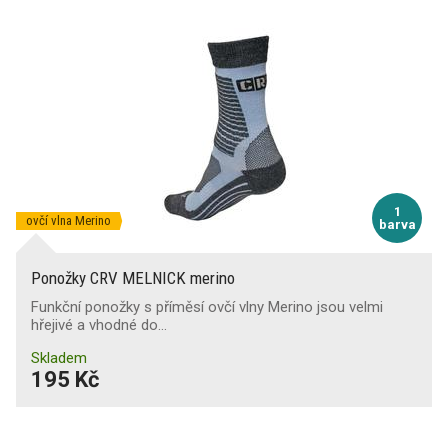
1
ovčí vlna Merino
barva
Ponožky CRV MELNICK merino
Funkční ponožky s příměsí ovčí vlny Merino jsou velmi
hřejivé a vhodné do…
Skladem
195 Kč