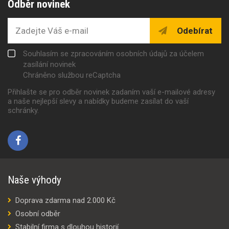
Odběr novinek
Odebírat
Souhlasím se zpracováním osobních údajů za účelem
zasílání novinek
Chráněno službou reCaptcha
Přihlašte se pro odběr novinek zadaním vaší e-mailové adresy
a naše nejlepší slevy a nabídky budeme zasílat do vaší
schránky.
Naše výhody
Doprava zdarma nad 2.000 Kč
Osobní odběr
Stabilní firma s dlouhou historií