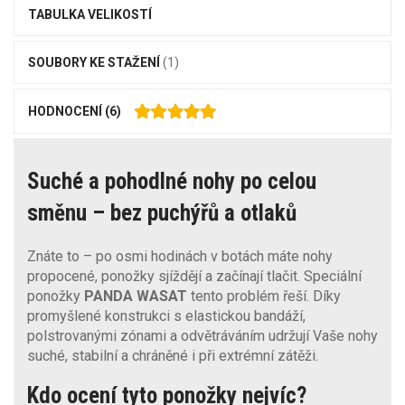
TABULKA VELIKOSTÍ
SOUBORY KE STAŽENÍ
(1)
HODNOCENÍ
(6)
Suché a pohodlné nohy po celou
směnu – bez puchýřů a otlaků
Znáte to – po osmi hodinách v botách máte nohy
propocené, ponožky sjíždějí a začínají tlačit. Speciální
ponožky
PANDA WASAT
tento problém řeší. Díky
promyšlené konstrukci s elastickou bandáží,
polstrovanými zónami a odvětráváním udržují Vaše nohy
suché, stabilní a chráněné i při extrémní zátěži.
Kdo ocení tyto ponožky nejvíc?