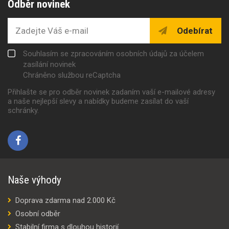
Odběr novinek
Odebírat
Souhlasím se zpracováním osobních údajů za účelem
zasílání novinek
Chráněno službou reCaptcha
Přihlašte se pro odběr novinek zadaním vaší e-mailové adresy
a naše nejlepší slevy a nabídky budeme zasílat do vaší
schránky.
Naše výhody
Doprava zdarma nad 2.000 Kč
Osobní odběr
Stabilní firma s dlouhou historií