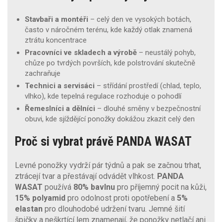
Stavbaři a montéři
– celý den ve vysokých botách,
často v náročném terénu, kde každý otlak znamená
ztrátu koncentrace
Pracovníci ve skladech a výrobě
– neustálý pohyb,
chůze po tvrdých površích, kde polstrování skutečně
zachraňuje
Technici a servisáci
– střídání prostředí (chlad, teplo,
vlhko), kde tepelná regulace rozhoduje o pohodlí
Řemeslníci a dělníci
– dlouhé směny v bezpečnostní
obuvi, kde sjíždějící ponožky dokážou zkazit celý den
Proč si vybrat právě PANDA WASAT
Levné ponožky vydrží pár týdnů a pak se začnou trhat,
ztrácejí tvar a přestávají odvádět vlhkost.
PANDA
WASAT
používá
80% bavlnu
pro příjemný pocit na kůži,
15% polyamid
pro odolnost proti opotřebení a
5%
elastan
pro dlouhodobé udržení tvaru. Jemné šití
špičky a neškrtící lem znamenají, že ponožky netlačí ani