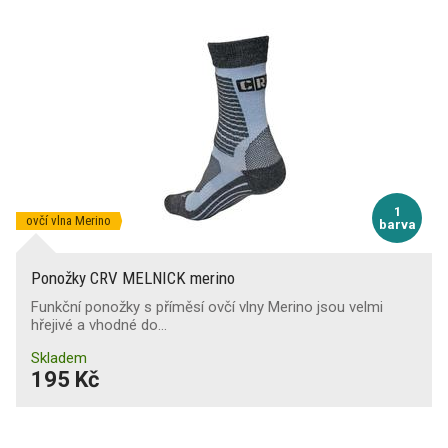
1
ovčí vlna Merino
barva
Ponožky CRV MELNICK merino
Funkční ponožky s příměsí ovčí vlny Merino jsou velmi
hřejivé a vhodné do…
Skladem
195 Kč