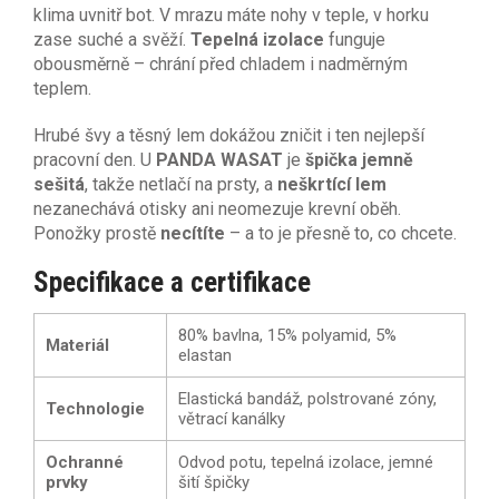
klima uvnitř bot. V mrazu máte nohy v teple, v horku
zase suché a svěží.
Tepelná izolace
funguje
obousměrně – chrání před chladem i nadměrným
teplem.
Hrubé švy a těsný lem dokážou zničit i ten nejlepší
pracovní den. U
PANDA WASAT
je
špička jemně
sešitá
, takže netlačí na prsty, a
neškrtící lem
nezanechává otisky ani neomezuje krevní oběh.
Ponožky prostě
necítíte
– a to je přesně to, co chcete.
Specifikace a certifikace
80% bavlna, 15% polyamid, 5%
Materiál
elastan
Elastická bandáž, polstrované zóny,
Technologie
větrací kanálky
Ochranné
Odvod potu, tepelná izolace, jemné
prvky
šití špičky