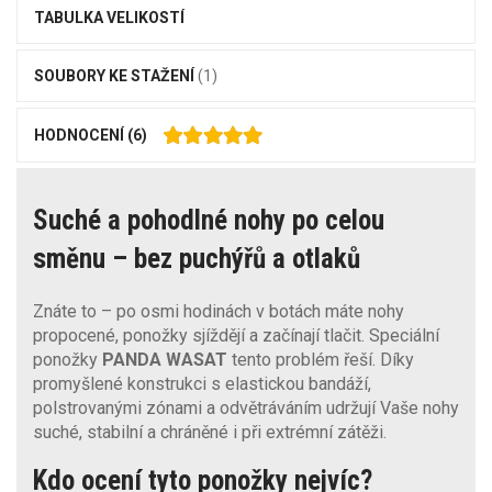
TABULKA VELIKOSTÍ
SOUBORY KE STAŽENÍ
(1)
HODNOCENÍ
(6)
Suché a pohodlné nohy po celou
směnu – bez puchýřů a otlaků
Znáte to – po osmi hodinách v botách máte nohy
propocené, ponožky sjíždějí a začínají tlačit. Speciální
ponožky
PANDA WASAT
tento problém řeší. Díky
promyšlené konstrukci s elastickou bandáží,
polstrovanými zónami a odvětráváním udržují Vaše nohy
suché, stabilní a chráněné i při extrémní zátěži.
Kdo ocení tyto ponožky nejvíc?