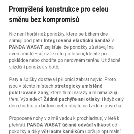
Promyšlená konstrukce pro celou
směnu bez kompromisů
Nic není horší než ponožky, které se během dne
shrnují pod patu.
Integrovaná elastická bandáž
v
PANDA WASAT
zajišťuje, že ponožky zůstávají na
svém místě – ať už lezete po lešení, klečíte při
pokládce nebo chodíte po nerovném terénu. Už žádné
sjíždění ponožek v botě.
Paty a špičky dostávají při práci zabrat nejvíc. Proto
jsou v těchto místech
strategicky umístěné
polstrované zóny
, které tlumí nárazy a minimalizují
tření. Výsledek?
Žádné puchýře ani otlaky
, i když celý
den chodíte po betonu nebo stojíte na tvrdém povrchu.
Propocené nohy v zimě vedou k prochladnutí, v létě k
přehřátí.
PANDA WASAT účinně odvádí vlhkost
od
pokožky a díky
větracím kanálkům
udržuje optimální