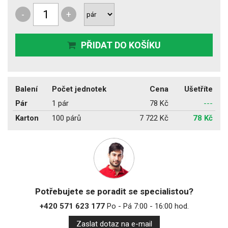
-
+
PŘIDAT DO KOŠÍKU
Balení
Počet jednotek
Cena
Ušetříte
Pár
1 pár
78 Kč
---
Karton
100 párů
7 722 Kč
78 Kč
Potřebujete se poradit se specialistou?
+420 571 623 177
Po - Pá 7:00 - 16:00 hod.
Zaslat dotaz na e-mail