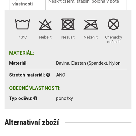
Neškrtící lem, stabilní poloha v botě
vlastnosti
40°C
Nebělit
Nesušit
Nežehlit
Chemicky
nečistit
MATERIÁL:
Materiál:
Bavlna, Elastan (Spandex), Nylon
Stretch materiál:
ANO
OBECNÉ VLASTNOSTI:
Typ oděvu:
ponožky
Alternativní zboží