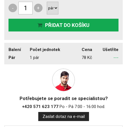
-
+
PŘIDAT DO KOŠÍKU
Balení
Počet jednotek
Cena
Ušetříte
Pár
1 pár
78 Kč
---
Potřebujete se poradit se specialistou?
+420 571 623 177
Po - Pá 7:00 - 16:00 hod.
Zaslat dotaz na e-mail