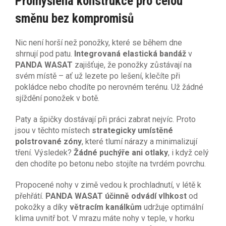
Promyšlená konstrukce pro celou
směnu bez kompromisů
Nic není horší než ponožky, které se během dne
shrnují pod patu.
Integrovaná elastická bandáž
v
PANDA WASAT
zajišťuje, že ponožky zůstávají na
svém místě – ať už lezete po lešení, klečíte při
pokládce nebo chodíte po nerovném terénu. Už žádné
sjíždění ponožek v botě.
Paty a špičky dostávají při práci zabrat nejvíc. Proto
jsou v těchto místech
strategicky umístěné
polstrované zóny
, které tlumí nárazy a minimalizují
tření. Výsledek?
Žádné puchýře ani otlaky
, i když celý
den chodíte po betonu nebo stojíte na tvrdém povrchu.
Propocené nohy v zimě vedou k prochladnutí, v létě k
přehřátí.
PANDA WASAT účinně odvádí vlhkost
od
pokožky a díky
větracím kanálkům
udržuje optimální
klima uvnitř bot. V mrazu máte nohy v teple, v horku