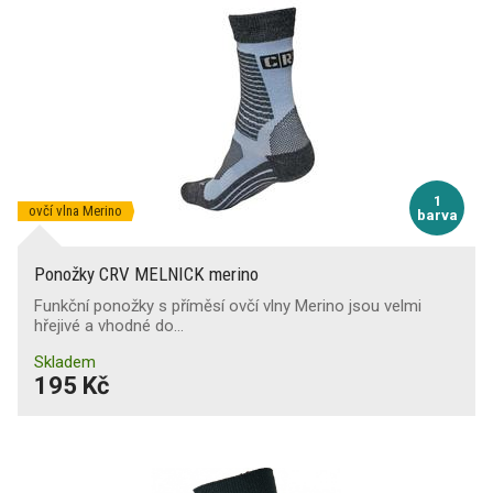
1
ovčí vlna Merino
barva
Ponožky CRV MELNICK merino
Funkční ponožky s příměsí ovčí vlny Merino jsou velmi
hřejivé a vhodné do…
Skladem
195 Kč