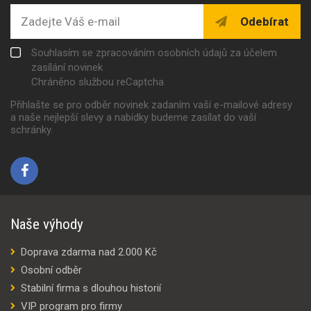
Odebírat
Souhlasím se zpracováním osobních údajů za účelem
zasílání novinek
Chráněno službou reCaptcha
Přihlašte se pro odběr novinek zadaním vaší e-mailové adresy
a naše nejlepší slevy a nabídky budeme zasílat do vaší
schránky.
Naše výhody
Doprava zdarma nad 2.000 Kč
Osobní odběr
Stabilní firma s dlouhou historií
VIP program pro firmy