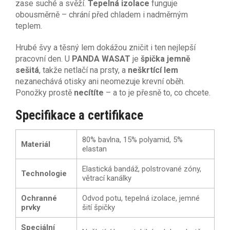
zase suché a svěží.
Tepelná izolace
funguje
obousměrně – chrání před chladem i nadměrným
teplem.
Hrubé švy a těsný lem dokážou zničit i ten nejlepší
pracovní den. U
PANDA WASAT
je
špička jemně
sešitá
, takže netlačí na prsty, a
neškrtící lem
nezanechává otisky ani neomezuje krevní oběh.
Ponožky prostě
necítíte
– a to je přesně to, co chcete.
Specifikace a certifikace
80% bavlna, 15% polyamid, 5%
Materiál
elastan
Elastická bandáž, polstrované zóny,
Technologie
větrací kanálky
Ochranné
Odvod potu, tepelná izolace, jemné
prvky
šití špičky
Speciální