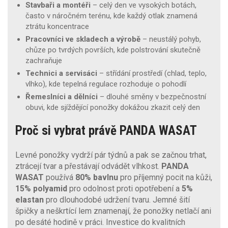
Stavbaři a montéři
– celý den ve vysokých botách,
často v náročném terénu, kde každý otlak znamená
ztrátu koncentrace
Pracovníci ve skladech a výrobě
– neustálý pohyb,
chůze po tvrdých površích, kde polstrování skutečně
zachraňuje
Technici a servisáci
– střídání prostředí (chlad, teplo,
vlhko), kde tepelná regulace rozhoduje o pohodlí
Řemeslníci a dělníci
– dlouhé směny v bezpečnostní
obuvi, kde sjíždějící ponožky dokážou zkazit celý den
Proč si vybrat právě PANDA WASAT
Levné ponožky vydrží pár týdnů a pak se začnou trhat,
ztrácejí tvar a přestávají odvádět vlhkost.
PANDA
WASAT
používá
80% bavlnu
pro příjemný pocit na kůži,
15% polyamid
pro odolnost proti opotřebení a
5%
elastan
pro dlouhodobé udržení tvaru. Jemné šití
špičky a neškrtící lem znamenají, že ponožky netlačí ani
po desáté hodině v práci. Investice do kvalitních