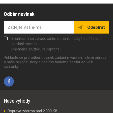
Odběr novinek
Odebírat
Souhlasím se zpracováním osobních údajů za účelem
zasílání novinek
Chráněno službou reCaptcha
Přihlašte se pro odběr novinek zadaním vaší e-mailové adresy
a naše nejlepší slevy a nabídky budeme zasílat do vaší
schránky.
Naše výhody
Doprava zdarma nad 2.000 Kč