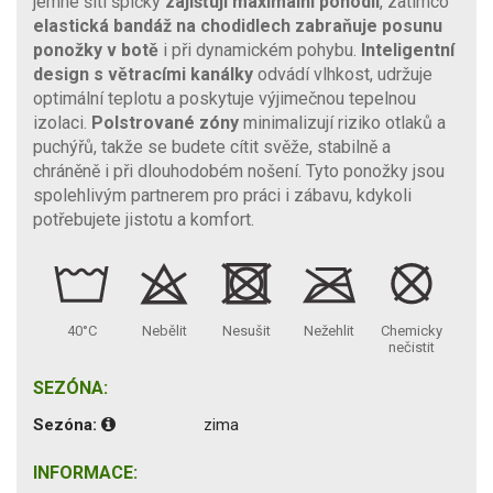
jemné šití špičky
zajišťují maximální pohodlí
, zatímco
elastická bandáž na chodidlech
zabraňuje posunu
ponožky v botě
i při dynamickém pohybu.
Inteligentní
design
s větracími kanálky
odvádí vlhkost, udržuje
optimální teplotu a poskytuje výjimečnou tepelnou
izolaci.
Polstrované zóny
minimalizují riziko otlaků a
puchýřů, takže se budete cítit svěže, stabilně a
chráněně i při dlouhodobém nošení. Tyto ponožky jsou
spolehlivým partnerem pro práci i zábavu, kdykoli
potřebujete jistotu a komfort.
40°C
Nebělit
Nesušit
Nežehlit
Chemicky
nečistit
SEZÓNA:
Sezóna:
zima
INFORMACE: