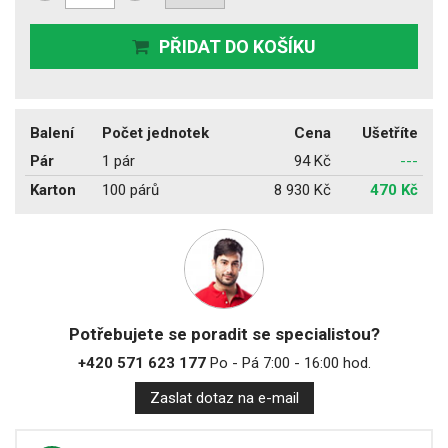
PŘIDAT DO KOŠÍKU
Balení
Počet jednotek
Cena
Ušetříte
Pár
1 pár
94 Kč
---
Karton
100 párů
8 930 Kč
470 Kč
Potřebujete se poradit se specialistou?
+420 571 623 177
Po - Pá 7:00 - 16:00 hod.
Zaslat dotaz na e-mail