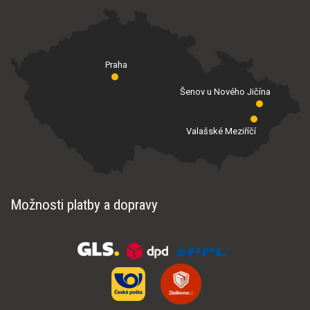
Praha
Šenov u Nového Jičína
Valašské Meziříčí
Možnosti platby a dopravy