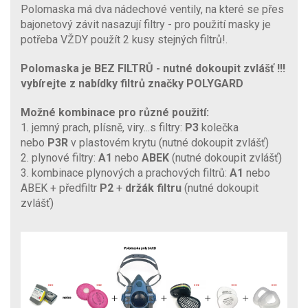
Polomaska má dva nádechové ventily, na které se přes
bajonetový závit nasazují filtry - pro použití masky je
potřeba VŽDY použít 2 kusy stejných filtrů!.
Polomaska je BEZ FILTRŮ - nutné dokoupit zvlášť !!!
vybírejte z nabídky filtrů značky POLYGARD
Možné kombinace pro různé použití:
1. jemný prach, plísně, viry...s filtry:
P3
kolečka
nebo
P3R
v plastovém krytu (nutné dokoupit zvlášť)
2. plynové filtry:
A1
nebo
ABEK
(nutné dokoupit zvlášť)
3. kombinace plynových a prachových filtrů:
A1
nebo
ABEK + předfiltr
P2
+
držák filtru
(nutné dokoupit
zvlášť)