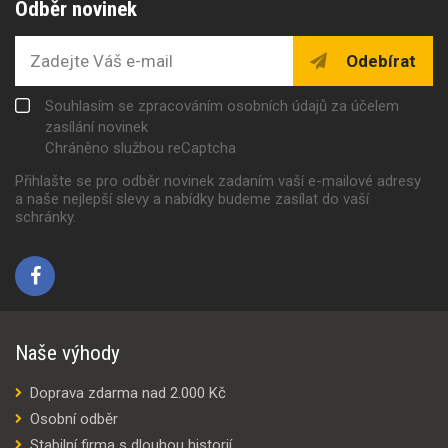
Odběr novinek
Odebírat
Souhlasím se zpracováním osobních údajů za účelem
zasílání novinek
Chráněno službou reCaptcha
Přihlašte se pro odběr novinek zadaním vaší e-mailové adresy
a naše nejlepší slevy a nabídky budeme zasílat do vaší
schránky.
Naše výhody
Doprava zdarma nad 2.000 Kč
Osobní odběr
Stabilní firma s dlouhou historií