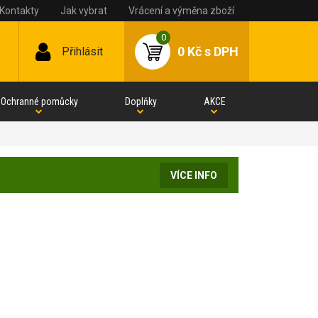
Kontakty
Jak vybrat
Vrácení a výměna zboží
0
0 Kč
s DPH
Přihlásit
Ochranné pomůcky
Doplňky
AKCE
VÍCE INFO