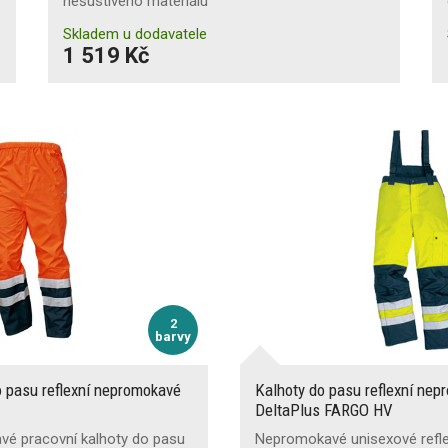
nešustivého materiálu
Skladem u dodavatele
1 519 Kč
2
barvy
o pasu reflexní nepromokavé
Kalhoty do pasu reflexní nep
DeltaPlus FARGO HV
vé pracovní kalhoty do pasu
Nepromokavé unisexové refle