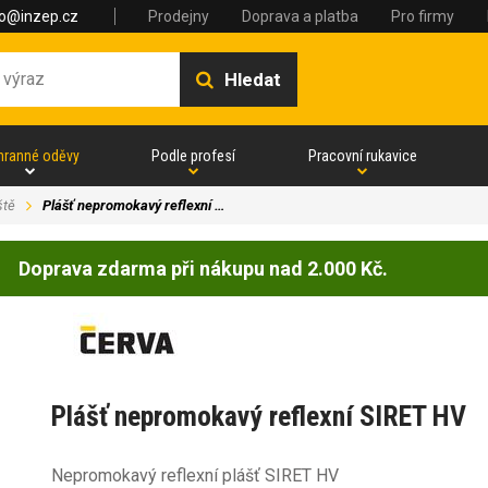
fo@inzep.cz
Prodejny
Doprava a platba
Pro firmy
Hledat
hranné oděvy
Podle profesí
Pracovní rukavice
ště
Plášť nepromokavý reflexní …
Doprava zdarma při nákupu nad 2.000 Kč.
Plášť nepromokavý reflexní SIRET HV
Nepromokavý reflexní plášť SIRET HV