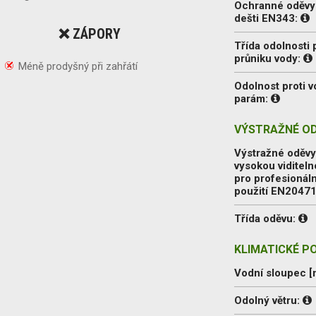
Ochranné oděvy 
dešti EN343:
❌ ZÁPORY
Třída odolnosti 
průniku vody:
Méně prodyšný při zahřátí
Odolnost proti 
parám:
VÝSTRAŽNÉ OD
Výstražné oděvy
vysokou viditeln
pro profesionáln
použití EN2047
Třída oděvu:
KLIMATICKÉ P
Vodní sloupec 
Odolný větru: