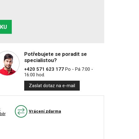
ÍKU
Potřebujete se poradit se
specialistou?
+420 571 623 177
Po - Pá 7:00 -
16:00 hod.
Zaslat dotaz na e-mail
k
Vrácení zdarma
běr