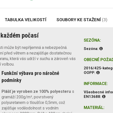
TABULKA VELIKOSTÍ
SOUBORY KE STAŽENÍ
(3)
v každém počasí
SEZÓNA:
osti může být nepříjemná a nebezpečná.
Sezóna:
ní před větrem a nezajišťuje dostatečnou
ranu, která vás udrží v suchu a zároveň vás
OBECNÉ POŽA
í volbou.
2016/425-kateg
Funkční výbava pro náročné
OOPP:
podmínky
INFORMACE:
Plášť je vyroben
ze 100%
polyesteru
s
Všeobecné inf
EN13688:
gramáží 200g/m², povrstvený
polyuretanem o tloušťce 0,5mm, což
MATERIÁL:
zajišťuje voděodolnost s vodním