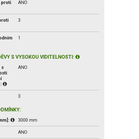
proti
ANO
proti
3
vodním
1
ĚVY S VYSOKOU VIDITELNOSTI:
 s
ANO
osti
í
1:
3
ODMÍNKY:
[mm]:
3000 mm
ANO