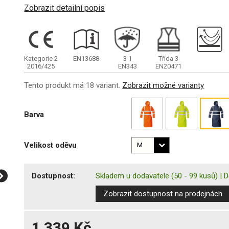
Zobrazit detailní popis
Kategorie 2
EN13688
3
1
Třída 3
2016/425
EN343
EN20471
Tento produkt má 18 variant.
Zobrazit možné varianty
Barva
Velikost oděvu
Dostupnost:
Skladem u dodavatele
(50 - 99 kusů)
|
D
Zobrazit dostupnost na prodejnách
1 339 Kč