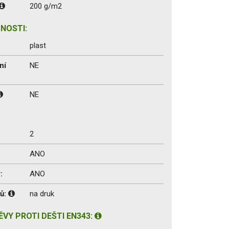
200 g/m2
NOSTI:
plast
ní
NE
NE
2
ANO
:
ANO
vů:
na druk
VY PROTI DEŠTI EN343: