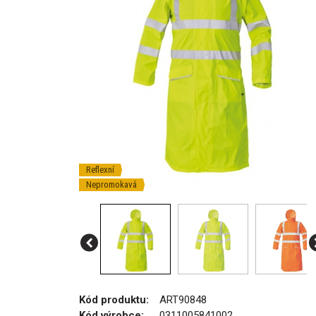
Reflexní
Nepromokavá
Kód produktu:
ART90848
Kód výrobce:
0311005841002