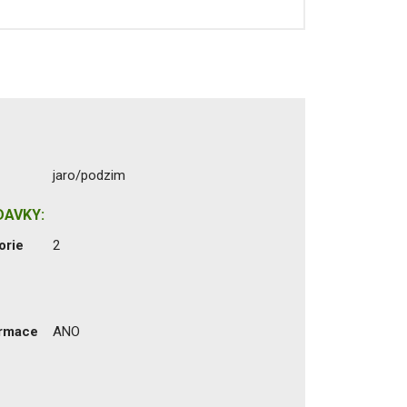
jaro/podzim
DAVKY:
orie
2
ormace
ANO