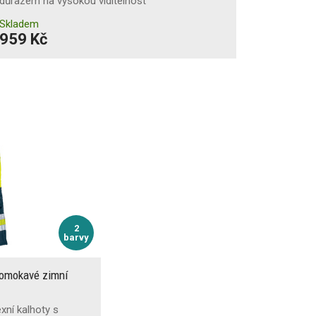
důrazem na vysokou viditelnost
Skladem
959 Kč
2
barvy
romokavé zimní
xní kalhoty s