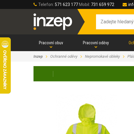
Telefon:
571 623 177
Mobil:
731 659 972
in
Pracovní obuv
Pracovní oděvy
Oc
Inzep
Ochranné oděvy
Nepromokavé obleky
Plá