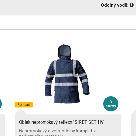
Odolný vodě:
3
Reflexní
barvy
Oblek nepromokavý reflexní SIRET SET HV
Nepromokavý a větruodolný komplet z