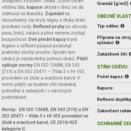
sloupcem 3000mm. Délka 120cm chrání
Gramáž [g/m2]:
většinu těla,
kapuce
skrytá v límci se dá
stáhnout na tkaničku.
Zapínání
na
OBECNÉ VLAST
oboustranný zip krytý légou s druky brání
Typ oděvu:
pronikání vody.
Reflexní pruhy
po obvodu
pasu, boků, rukávů a přes ramena zvyšují
Příprava na stroj
bezpečnost.
Dvě přední kapsy
kryté
vyšívání:
légami s reflexní paspulí poskytují
praktický úložný prostor. Spodní lem
Zakázkové šití:
rukávů je nastavitelný pomocí druků.
Plášť
splňuje normy
EN ISO 13688, EN 343
STŘIH ODĚVU:
(31X) a EN ISO 20471 – Třída 3 v HI-VIS
Počet kapes:
provedení ve žluté a oranžové barvě. V
tomto plášti se budete cítit chráněně,
Kapuce:
pohodlně a sebejistě i v náročných
podmínkách.
Reflexní doplňky
Normy: EN ISO 13688, EN 343 (31X) a EN
Zakončení ruká
ISO 20471 – třída 3 v HI-VIS provedení ve
žluté a oranžové barvě, CE 2016/425
OCHRANNÉ ODĚ
kategorie II.