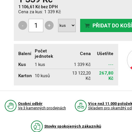
1 106,61 Kč
bez DPH
Cena za kus:
1 339 Kč
-
+
PŘIDAT DO KOŠ
Počet
Balení
Cena
Ušetříte
jednotek
Kus
1 kus
1 339 Kč
---
13 122,20
267,80
Karton
10 kusů
Kč
Kč
Osobní odběr
Více než 11.000 polože
Ve 3 kamenných prodejnách
Skladem pro okamžitý od
Stovky spokojených zákazníků