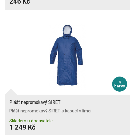
246 Kč
4
barvy
Plášť nepromokavý SIRET
Plášť nepromokavý SIRET s kapucí v límci
Skladem u dodavatele
1 249 Kč