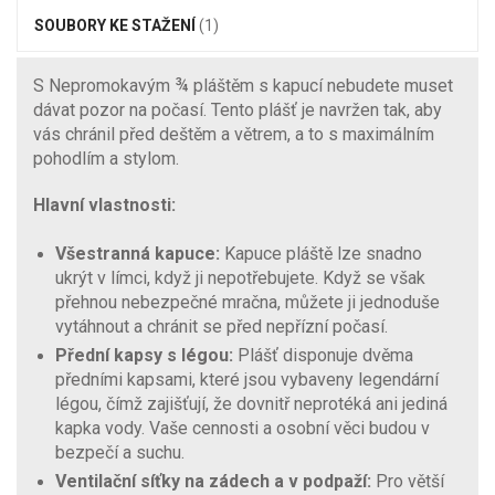
SOUBORY KE STAŽENÍ
(1)
S Nepromokavým ¾ pláštěm s kapucí nebudete muset
dávat pozor na počasí. Tento plášť je navržen tak, aby
vás chránil před deštěm a větrem, a to s maximálním
pohodlím a stylom.
Hlavní vlastnosti:
Všestranná kapuce:
Kapuce pláště lze snadno
ukrýt v límci, když ji nepotřebujete. Když se však
přehnou nebezpečné mračna, můžete ji jednoduše
vytáhnout a chránit se před nepřízní počasí.
Přední kapsy s légou:
Plášť disponuje dvěma
předními kapsami, které jsou vybaveny legendární
légou, čímž zajišťují, že dovnitř neprotéká ani jediná
kapka vody. Vaše cennosti a osobní věci budou v
bezpečí a suchu.
Ventilační síťky na zádech a v podpaží:
Pro větší