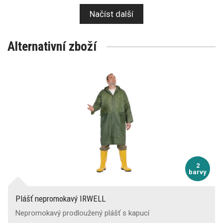
Načíst další
Alternativní zboží
2
barvy
Plášť nepromokavý IRWELL
Nepromokavý prodloužený plášť s kapucí