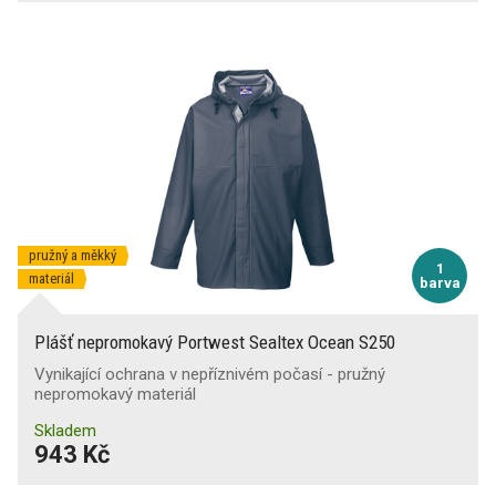
pružný a měkký
1
materiál
barva
Plášť nepromokavý Portwest Sealtex Ocean S250
Vynikající ochrana v nepříznivém počasí - pružný
nepromokavý materiál
Skladem
943 Kč