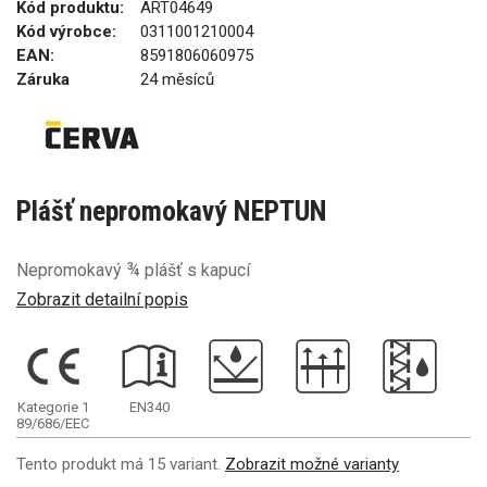
Kód produktu:
ART04649
Kód výrobce:
0311001210004
EAN:
8591806060975
Záruka
24 měsíců
Plášť nepromokavý NEPTUN
Nepromokavý ¾ plášť s kapucí
Zobrazit detailní popis
Kategorie 1
EN340
89/686/EEC
Tento produkt má 15 variant.
Zobrazit možné varianty