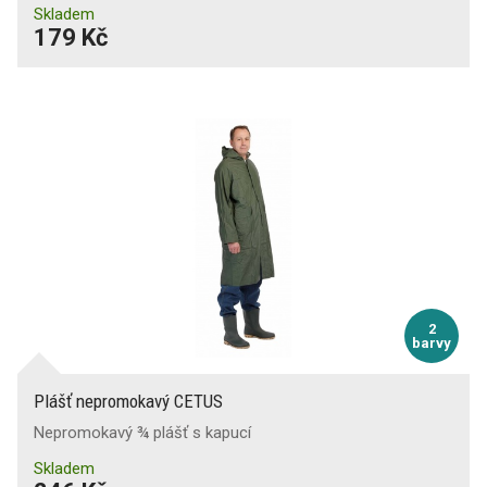
Skladem
179 Kč
2
barvy
Plášť nepromokavý CETUS
Nepromokavý ¾ plášť s kapucí
Skladem