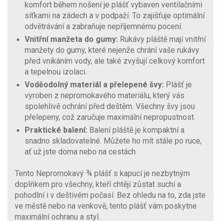
komfort během nošení je plášť vybaven ventilačními
síťkami na zádech a v podpaží. To zajišťuje optimální
odvětrávání a zabraňuje nepříjemnému pocení.
Vnitřní manžeta do gumy:
Rukávy pláště mají vnitřní
manžety do gumy, které nejenže chrání vaše rukávy
před vnikáním vody, ale také zvyšují celkový komfort
a tepelnou izolaci.
Voděodolný materiál a přelepené švy:
Plášť je
vyroben z nepromokavého materiálu, který vás
spolehlivě ochrání před deštěm. Všechny švy jsou
přelepeny, což zaručuje maximální nepropustnost.
Praktické balení:
Balení pláště je kompaktní a
snadno skladovatelné. Můžete ho mít stále po ruce,
ať už jste doma nebo na cestách.
Tento Nepromokavý ¾ plášť s kapucí je nezbytným
doplňkem pro všechny, kteří chtějí zůstat suchí a
pohodlní i v deštivém počasí. Bez ohledu na to, zda jste
ve městě nebo na venkově, tento plášť vám poskytne
maximální ochranu a styl.