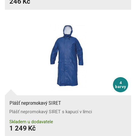
246 Kč
4
barvy
Plášť nepromokavý SIRET
Plášť nepromokavý SIRET s kapucí v límci
Skladem u dodavatele
1 249 Kč