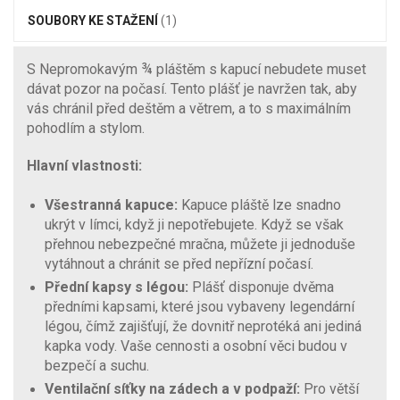
SOUBORY KE STAŽENÍ
(1)
S Nepromokavým ¾ pláštěm s kapucí nebudete muset
dávat pozor na počasí. Tento plášť je navržen tak, aby
vás chránil před deštěm a větrem, a to s maximálním
pohodlím a stylom.
Hlavní vlastnosti:
Všestranná kapuce:
Kapuce pláště lze snadno
ukrýt v límci, když ji nepotřebujete. Když se však
přehnou nebezpečné mračna, můžete ji jednoduše
vytáhnout a chránit se před nepřízní počasí.
Přední kapsy s légou:
Plášť disponuje dvěma
předními kapsami, které jsou vybaveny legendární
légou, čímž zajišťují, že dovnitř neprotéká ani jediná
kapka vody. Vaše cennosti a osobní věci budou v
bezpečí a suchu.
Ventilační síťky na zádech a v podpaží:
Pro větší