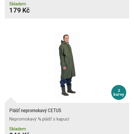
Skladem
179 Kč
2
barvy
Plášť nepromokavý CETUS
Nepromokavý ¾ plášť s kapucí
Skladem