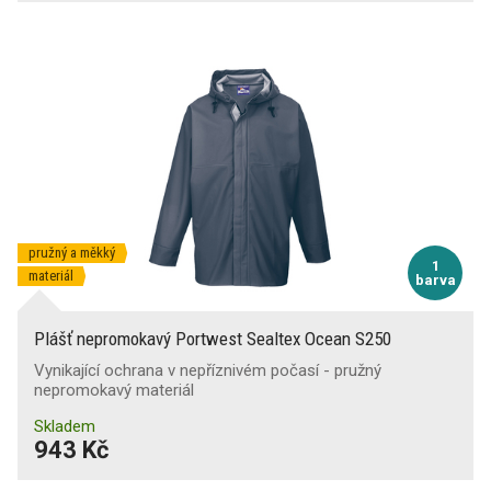
pružný a měkký
1
materiál
barva
Plášť nepromokavý Portwest Sealtex Ocean S250
Vynikající ochrana v nepříznivém počasí - pružný
nepromokavý materiál
Skladem
943 Kč