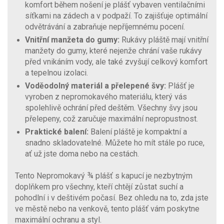
komfort během nošení je plášť vybaven ventilačními
síťkami na zádech a v podpaží. To zajišťuje optimální
odvětrávání a zabraňuje nepříjemnému pocení.
Vnitřní manžeta do gumy:
Rukávy pláště mají vnitřní
manžety do gumy, které nejenže chrání vaše rukávy
před vnikáním vody, ale také zvyšují celkový komfort
a tepelnou izolaci.
Voděodolný materiál a přelepené švy:
Plášť je
vyroben z nepromokavého materiálu, který vás
spolehlivě ochrání před deštěm. Všechny švy jsou
přelepeny, což zaručuje maximální nepropustnost.
Praktické balení:
Balení pláště je kompaktní a
snadno skladovatelné. Můžete ho mít stále po ruce,
ať už jste doma nebo na cestách.
Tento Nepromokavý ¾ plášť s kapucí je nezbytným
doplňkem pro všechny, kteří chtějí zůstat suchí a
pohodlní i v deštivém počasí. Bez ohledu na to, zda jste
ve městě nebo na venkově, tento plášť vám poskytne
maximální ochranu a styl.