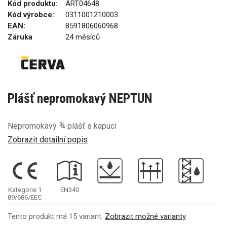
Kód produktu:
ART04648
Kód výrobce:
0311001210003
EAN:
8591806060968
Záruka
24 měsíců
Plášť nepromokavý NEPTUN
Nepromokavý ¾ plášť s kapucí
Zobrazit detailní popis
Kategorie 1
EN340
89/686/EEC
Tento produkt má 15 variant.
Zobrazit možné varianty