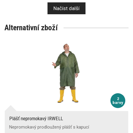
Načíst další
Alternativní zboží
2
barvy
Plášť nepromokavý IRWELL
Nepromokavý prodloužený plášť s kapucí