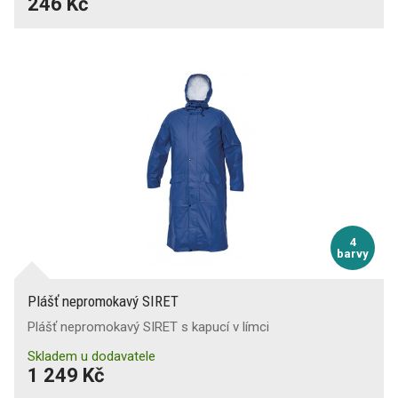
246 Kč
4
barvy
Plášť nepromokavý SIRET
Plášť nepromokavý SIRET s kapucí v límci
Skladem u dodavatele
1 249 Kč