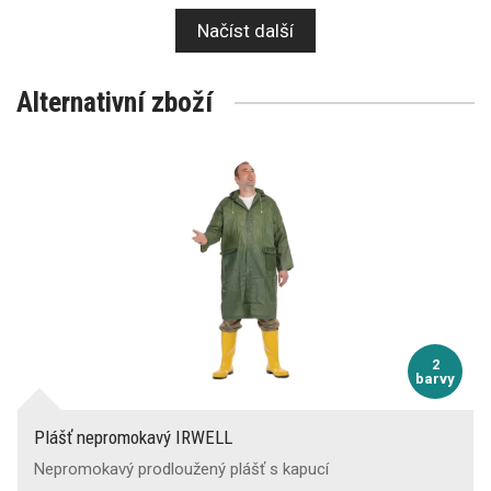
Načíst další
Alternativní zboží
2
barvy
Plášť nepromokavý IRWELL
Nepromokavý prodloužený plášť s kapucí