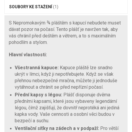
SOUBORY KE STAŽENÍ
(1)
S Nepromokavým ¾ pláštěm s kapucí nebudete muset
dávat pozor na počasí. Tento plášť je navržen tak, aby
vás chránil před deštěm a větrem, a to s maximálním
pohodlím a stylom.
Hlavní vlastnosti:
Všestranná kapuce:
Kapuce pláště lze snadno
ukrýt v límci, když ji nepotřebujete. Když se však
přehnou nebezpečné mračna, můžete ji jednoduše
vytáhnout a chránit se před nepřízní počasí.
Přední kapsy s légou:
Plášť disponuje dvěma
předními kapsami, které jsou vybaveny legendární
légou, čímž zajišťují, že dovnitř neprotéká ani jediná
kapka vody. Vaše cennosti a osobní věci budou v
bezpečí a suchu.
Ventilační síťky na zádech a v podpaží:
Pro větší