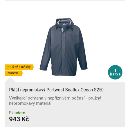
pružný a měkký
1
materiál
barva
Plášť nepromokavý Portwest Sealtex Ocean S250
Vynikající ochrana v nepříznivém počasí - pružný
nepromokavý materiál
Skladem
943 Kč