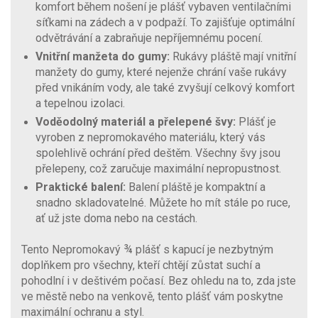
komfort během nošení je plášť vybaven ventilačními
síťkami na zádech a v podpaží. To zajišťuje optimální
odvětrávání a zabraňuje nepříjemnému pocení.
Vnitřní manžeta do gumy:
Rukávy pláště mají vnitřní
manžety do gumy, které nejenže chrání vaše rukávy
před vnikáním vody, ale také zvyšují celkový komfort
a tepelnou izolaci.
Voděodolný materiál a přelepené švy:
Plášť je
vyroben z nepromokavého materiálu, který vás
spolehlivě ochrání před deštěm. Všechny švy jsou
přelepeny, což zaručuje maximální nepropustnost.
Praktické balení:
Balení pláště je kompaktní a
snadno skladovatelné. Můžete ho mít stále po ruce,
ať už jste doma nebo na cestách.
Tento Nepromokavý ¾ plášť s kapucí je nezbytným
doplňkem pro všechny, kteří chtějí zůstat suchí a
pohodlní i v deštivém počasí. Bez ohledu na to, zda jste
ve městě nebo na venkově, tento plášť vám poskytne
maximální ochranu a styl.