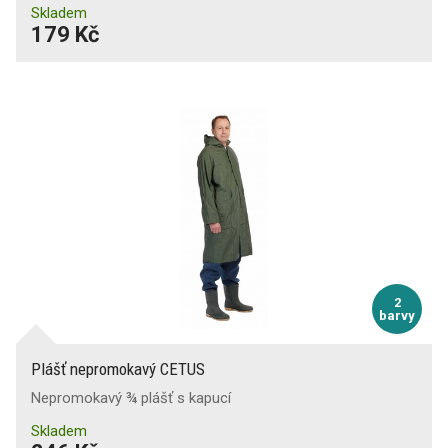
Skladem
179 Kč
2
barvy
Plášť nepromokavý CETUS
Nepromokavý ¾ plášť s kapucí
Skladem