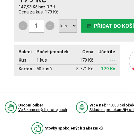
147,93 Kč
bez DPH
Cena za kus:
179 Kč
-
+
PŘIDAT DO KOŠ
Balení
Počet jednotek
Cena
Ušetříte
Kus
1 kus
179 Kč
---
Karton
50 kusů
8 771 Kč
179 Kč
Osobní odběr
Více než 11.000 polože
Ve 3 kamenných prodejnách
Skladem pro okamžitý od
Stovky spokojených zákazníků