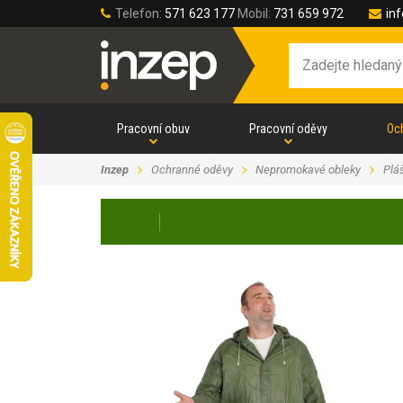
Telefon:
571 623 177
Mobil:
731 659 972
in
Pracovní obuv
Pracovní oděvy
Oc
Inzep
Ochranné oděvy
Nepromokavé obleky
Plá