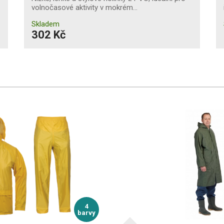
volnočasové aktivity v mokrém…
Skladem
302 Kč
4
barvy