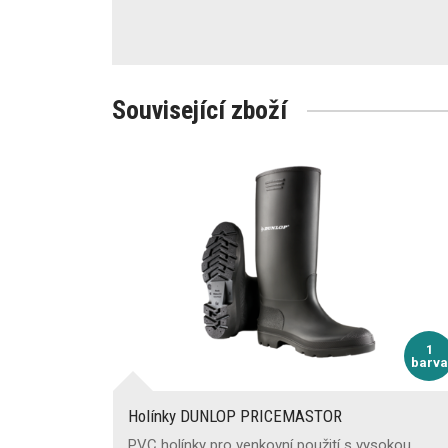
Související zboží
1
barva
Holínky DUNLOP PRICEMASTOR
PVC holínky pro venkovní použití s vysokou