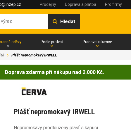
fo@inzep.cz
Prodejny
Doprava a platba
Pro firmy
Hledat
hranné oděvy
Podle profesí
Pracovní rukavice
ště
Plášť nepromokavý IRWELL
Doprava zdarma při nákupu nad 2.000 Kč.
Plášť nepromokavý IRWELL
Nepromokavý prodloužený plášť s kapucí