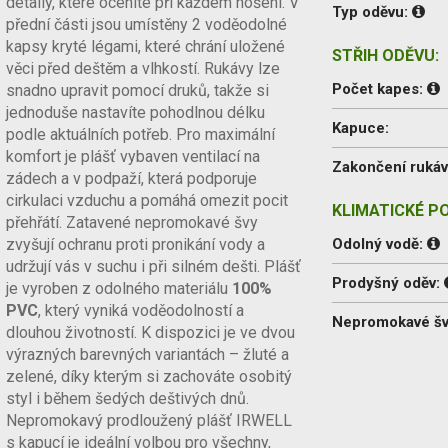
detaily, které oceníte při každém nošení. V
Typ oděvu:
přední části jsou umístěny 2 voděodolné
kapsy kryté légami, které chrání uložené
STŘIH ODĚVU:
věci před deštěm a vlhkostí. Rukávy lze
Počet kapes:
snadno upravit pomocí druků, takže si
jednoduše nastavíte pohodlnou délku
Kapuce:
podle aktuálních potřeb. Pro maximální
komfort je plášť vybaven ventilací na
Zakončení ruká
zádech a v podpaží, která podporuje
cirkulaci vzduchu a pomáhá omezit pocit
KLIMATICKÉ P
přehřátí. Zatavené nepromokavé švy
zvyšují ochranu proti pronikání vody a
Odolný vodě:
udržují vás v suchu i při silném dešti. Plášť
Prodyšný oděv:
je vyroben z odolného materiálu
100%
PVC
, který vyniká voděodolností a
Nepromokavé š
dlouhou životností. K dispozici je ve dvou
výrazných barevných variantách – žluté a
zelené, díky kterým si zachováte osobitý
styl i během šedých deštivých dnů.
Nepromokavý prodloužený plášť IRWELL
s kapucí je ideální volbou pro všechny,