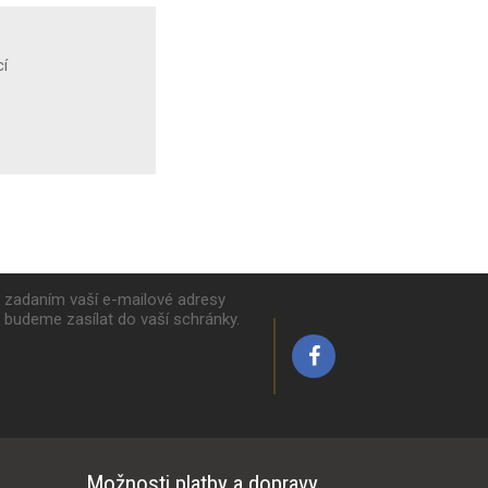
í
k zadaním vaší e-mailové adresy
y budeme zasílat do vaší schránky.
Možnosti platby a dopravy