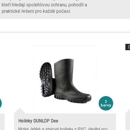
kteří hledají spolehlivou ochranu, pohodlí a
praktické řešení pro každé počasí.
2
barvy
Holínky DUNLOP Dee
Nízké, lehké a stylové holínky z PVC, ideální pro