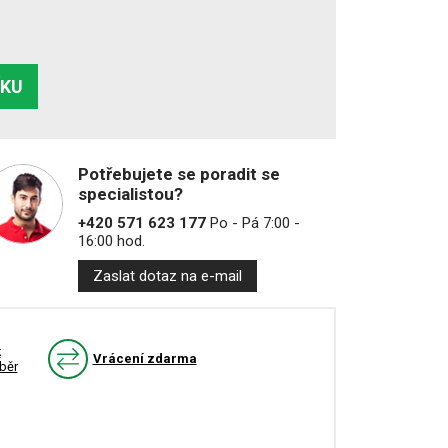
ÍKU
Potřebujete se poradit se
specialistou?
+420 571 623 177
Po - Pá 7:00 -
16:00 hod.
Zaslat dotaz na e-mail
k
Vrácení zdarma
běr