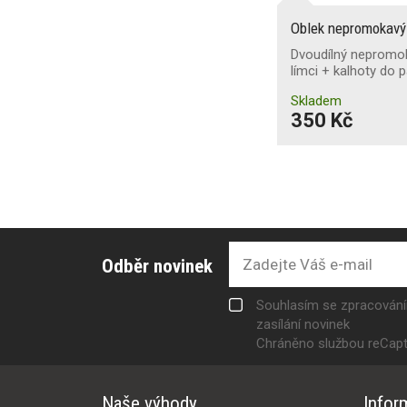
Oblek nepromokav
Dvoudílný nepromoka
límci + kalhoty do 
Skladem
350 Kč
Odběr novinek
Souhlasím se zpracován
zasílání novinek
Chráněno službou reCap
Naše výhody
Infor