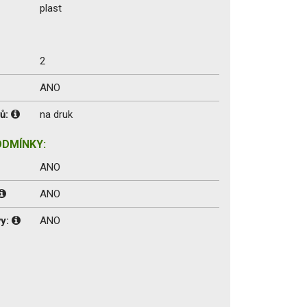
plast
2
ANO
vů:
na druk
ODMÍNKY:
ANO
ANO
vy:
ANO