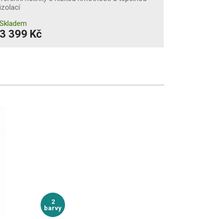
izolací
Skladem
3 399 Kč
2
barvy