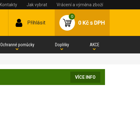
Kontakty
Jak vybrat
Vrácení a výměna zboží
0
0 Kč
s DPH
Přihlásit
Ochranné pomůcky
Doplňky
AKCE
VÍCE INFO