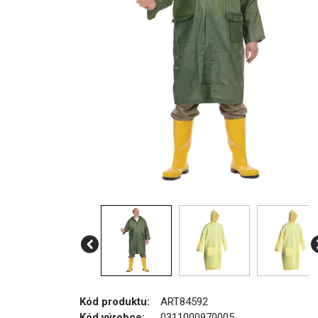
Kód produktu:
ART84592
Kód výrobce:
0311000970005