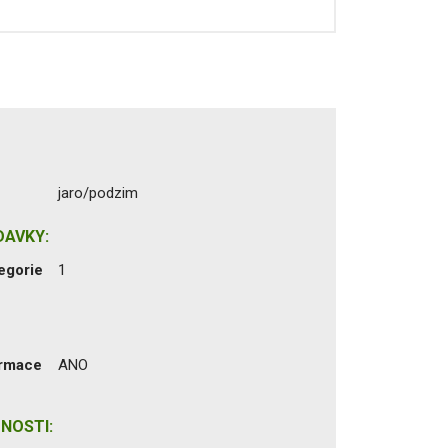
jaro/podzim
DAVKY:
egorie
1
ormace
ANO
NOSTI: