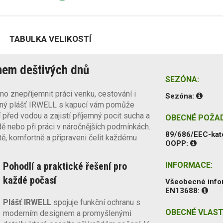
TABULKA VELIKOSTÍ
ěhem deštivých dnů
SEZÓNA:
o znepříjemnit práci venku, cestování i
Sezóna:
ený plášť IRWELL s kapucí vám pomůže
 před vodou a zajistí příjemný pocit sucha a
OBECNÉ POŽA
dě nebo při práci v náročnějších podmínkách.
89/686/EEC-kat
tě, komfortně a připraveni čelit každému
OOPP:
Pohodlí a praktické řešení pro
INFORMACE:
každé počasí
Všeobecné inf
EN13688:
Plášť IRWELL
spojuje funkční ochranu s
OBECNÉ VLAST
moderním designem a promyšlenými