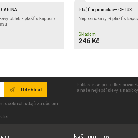
ý CARINA
Plášť nepromokavý CETUS
vý oblek - plášť s kapucí v
Nepromokavý ¾ plášť s kapuc
pasu
Skladem
246 Kč
Přihlašte se pro odběr novine
Odebírat
a naše nejlepší slevy a nabídk
ím osobních údajů za účelem
tcha
mace
Naše prodejny