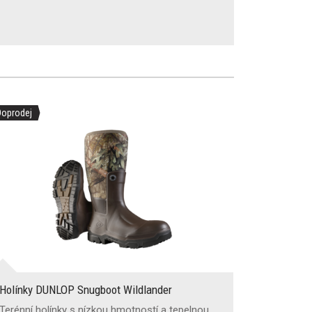
Doprodej
Holínky DUNLOP Snugboot Wildlander
Terénní holínky s nízkou hmotností a tepelnou