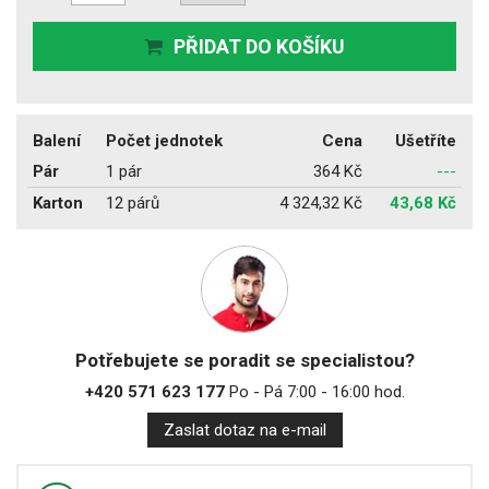
PŘIDAT DO KOŠÍKU
Balení
Počet jednotek
Cena
Ušetříte
Pár
1 pár
364 Kč
---
Karton
12 párů
4 324,32 Kč
43,68 Kč
Potřebujete se poradit se specialistou?
+420 571 623 177
Po - Pá 7:00 - 16:00 hod.
Zaslat dotaz na e-mail