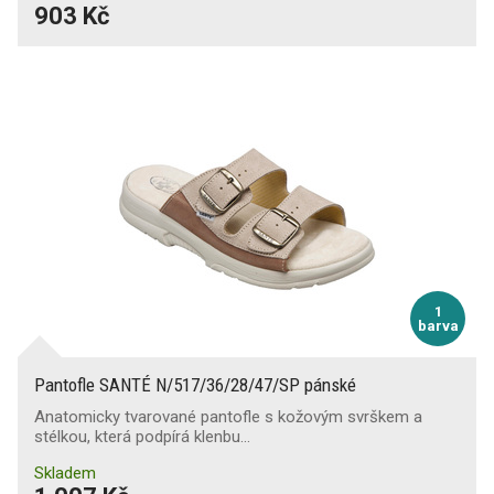
903 Kč
1
barva
Pantofle SANTÉ N/517/36/28/47/SP pánské
Anatomicky tvarované pantofle s kožovým svrškem a
stélkou, která podpírá klenbu…
Skladem