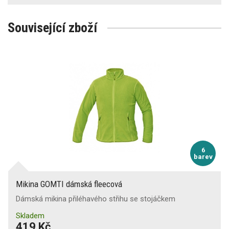
Související zboží
6
barev
Mikina GOMTI dámská fleecová
Dámská mikina přiléhavého střihu se stojáčkem
Skladem
419 Kč