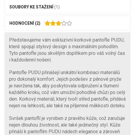
SOUBORY KE STAŽENÍ
(1)
HODNOCENÍ
(2)
Představujeme vám exkluzivní korkové pantofle PUDU,
které spojují stylový design s maximálním pohodlím.
Tyto pantofle jsou skvělým doplňkem pro váš volný čas
i každodenní nošení.
Pantofle PUDU přinášejí unikátní kombinaci materiálů
pro dokonalý komfort. Jejich podešev z pěnové pryže
je navržena tak, aby poskytovala odpružení a tlumení
každého kroku, což vám umožní pohodlné chůzi po celý
den. Korkový materiál, který tvoří střed pantofle, přidává
nejen na lehkosti, ale také na příjemné měkkosti doteku.
Svršek pantoflí je vyroben z pravého kůže, což zaručuje
nejen dlouhou životnost, ale také jedinečný styl. Kůže
přináší k pantoflím PUDU nádech elegance a zároveň