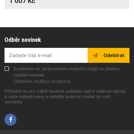
1 007 Kč
Odběr novinek
Odebírat
Souhlasím se zpracováním osobních údajů za účelem
zasílání novinek
Chráněno službou reCaptcha
Přihlašte se pro odběr novinek zadaním vaší e-mailové adresy
a naše nejlepší slevy a nabídky budeme zasílat do vaší
schránky.