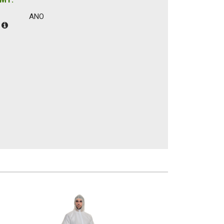
ANO
: