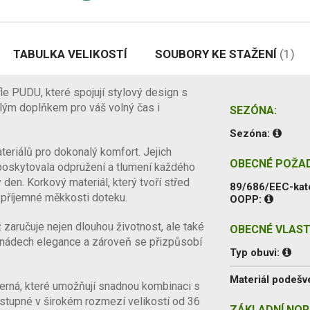
TABULKA VELIKOSTÍ
SOUBORY KE STAŽENÍ
(1)
e PUDU, které spojují stylový design s
lým doplňkem pro váš volný čas i
SEZÓNA:
Sezóna:
teriálů pro dokonalý komfort. Jejich
OBECNÉ POŽA
poskytovala odpružení a tlumení každého
den. Korkový materiál, který tvoří střed
89/686/EEC-kat
a příjemné měkkosti doteku.
OOPP:
 zaručuje nejen dlouhou životnost, ale také
OBECNÉ VLAST
U nádech elegance a zároveň se přizpůsobí
Typ obuvi:
Materiál podešv
 černá, které umožňují snadnou kombinaci s
stupné v širokém rozmezí velikostí od 36
ZÁKLADNÍ NOR