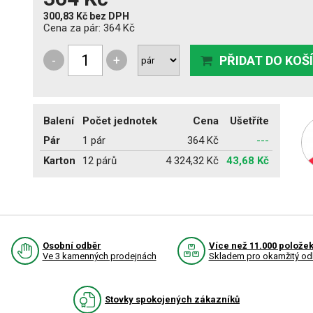
300,83 Kč
bez DPH
Cena za pár:
364 Kč
-
+
PŘIDAT DO KOŠ
Balení
Počet jednotek
Cena
Ušetříte
Pár
1 pár
364 Kč
---
Karton
12 párů
4 324,32 Kč
43,68 Kč
Osobní odběr
Více než 11.000 polože
Ve 3 kamenných prodejnách
Skladem pro okamžitý od
Stovky spokojených zákazníků