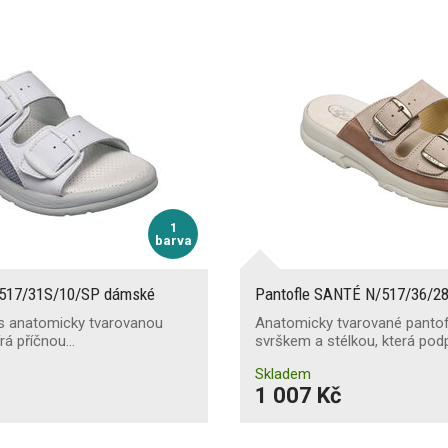
1
barva
/517/31S/10/SP dámské
Pantofle SANTÉ N/517/36/2
 s anatomicky tvarovanou
Anatomicky tvarované panto
írá příčnou…
svrškem a stélkou, která pod
Skladem
1 007 Kč