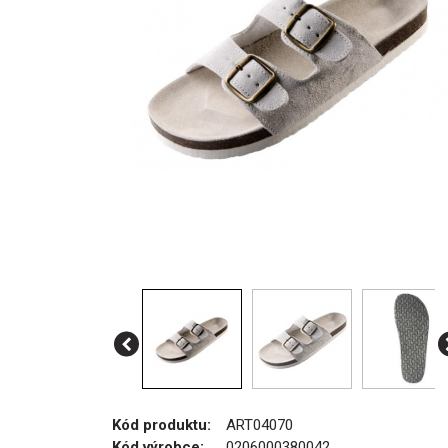
Kód produktu:
ART04070
Kód výrobce:
0206000380042