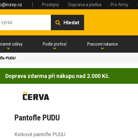
fo@inzep.cz
Prodejny
Doprava a platba
Pro firmy
Hledat
hranné oděvy
Podle profesí
Pracovní rukavice
fle PUDU
Doprava zdarma při nákupu nad 2.000 Kč.
Pantofle PUDU
Korkové pantofle PUDU