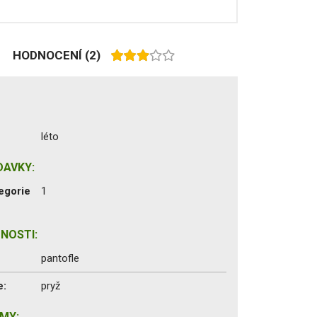
HODNOCENÍ
(2)
léto
DAVKY:
egorie
1
NOSTI:
pantofle
e:
pryž
MY: