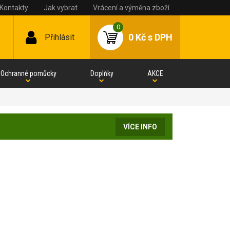
Kontakty
Jak vybrat
Vrácení a výměna zboží
0
0 Kč
s DPH
Přihlásit
Ochranné pomůcky
Doplňky
AKCE
VÍCE INFO