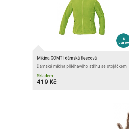
6
barev
Mikina GOMTI dámská fleecová
Dámská mikina přiléhavého střihu se stojáčkem
Skladem
419 Kč