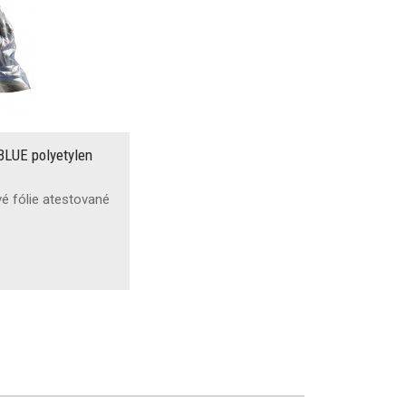
BLUE polyetylen
vé fólie atestované