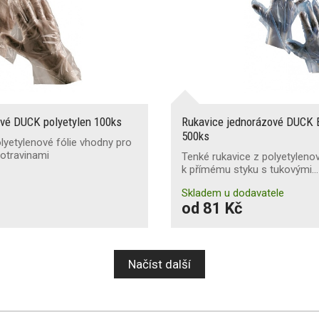
vé DUCK polyetylen 100ks
Rukavice jednorázové DUCK 
500ks
lyetylenové fólie vhodny pro
potravinami
Tenké rukavice z polyetyleno
k přímému styku s tukovými…
Skladem u dodavatele
od 81 Kč
Načíst další