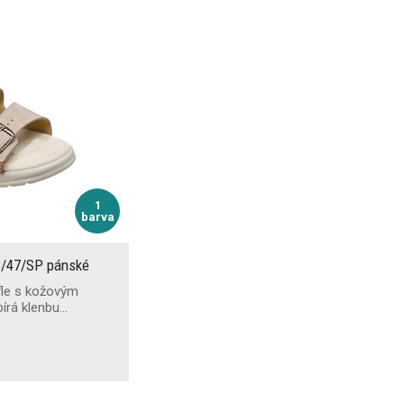
1
barva
8/47/SP pánské
fle s kožovým
pírá klenbu…