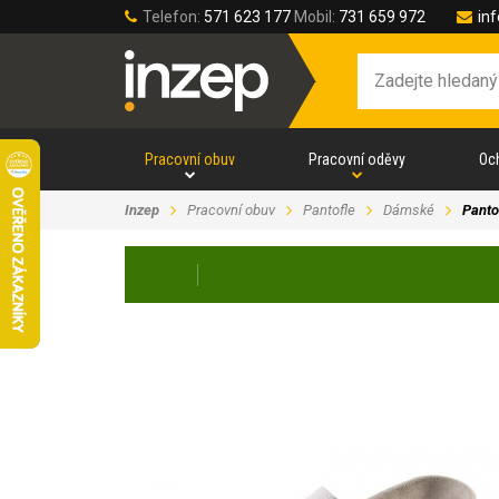
Telefon:
571 623 177
Mobil:
731 659 972
in
Pracovní obuv
Pracovní oděvy
Oc
Inzep
Pracovní obuv
Pantofle
Dámské
Panto