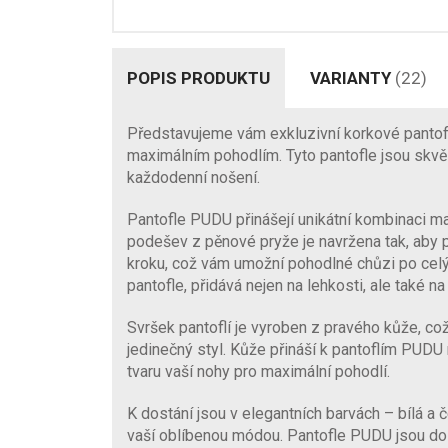
POPIS PRODUKTU
VARIANTY
(22)
Představujeme vám exkluzivní korkové pantofl
maximálním pohodlím. Tyto pantofle jsou skvě
každodenní nošení.
Pantofle PUDU přinášejí unikátní kombinaci ma
podešev z pěnové pryže je navržena tak, aby 
kroku, což vám umožní pohodlné chůzi po celý 
pantofle, přidává nejen na lehkosti, ale také n
Svršek pantoflí je vyroben z pravého kůže, což
jedinečný styl. Kůže přináší k pantoflím PUD
tvaru vaší nohy pro maximální pohodlí.
K dostání jsou v elegantních barvách – bílá a
vaší oblíbenou módou. Pantofle PUDU jsou do