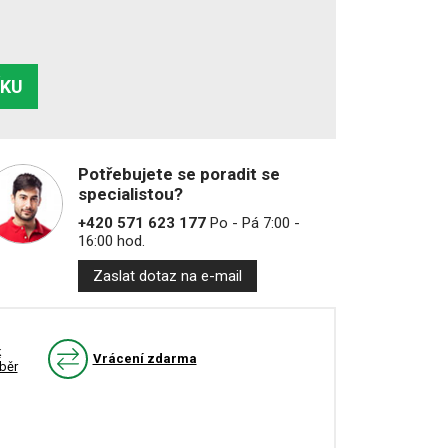
ÍKU
Potřebujete se poradit se
specialistou?
+420 571 623 177
Po - Pá 7:00 -
16:00 hod.
Zaslat dotaz na e-mail
k
Vrácení zdarma
běr