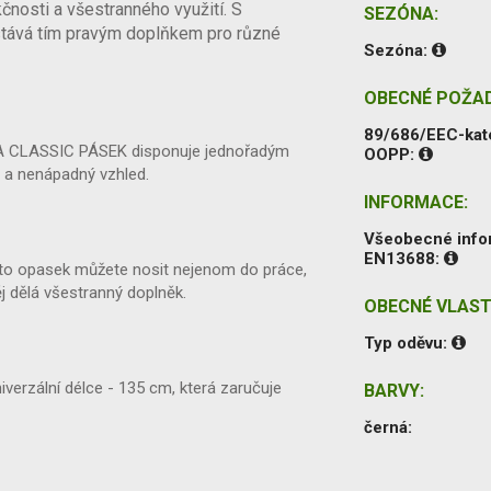
nosti a všestranného využití. S
SEZÓNA:
tává tím pravým doplňkem pro různé
Sezóna:
OBECNÉ POŽA
89/686/EEC-kat
 CLASSIC PÁSEK disponuje jednořadým
OOPP:
ý a nenápadný vzhled.
INFORMACE:
Všeobecné inf
EN13688:
o opasek můžete nosit nejenom do práce,
ěj dělá všestranný doplněk.
OBECNÉ VLAST
Typ oděvu:
verzální délce - 135 cm, která zaručuje
BARVY:
černá: