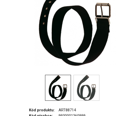
Kód produktu:
ART88714
Kód výrobce:
9930001360999