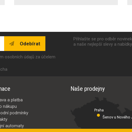
Přihlašte se pro odběr novine
Odebírat
a naše nejlepší slevy a nabídk
ím osobních údajů za účelem
tcha
mace
Naše prodejny
ava a platba
o nákupu
Praha
odní podmínky
Šenov u Nového J
akty
jní automaty
Valašské Meziř