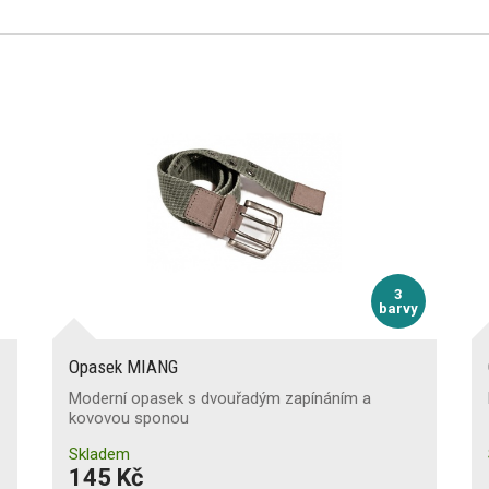
3
barvy
Opasek MIANG
Moderní opasek s dvouřadým zapínáním a
kovovou sponou
Skladem
145 Kč