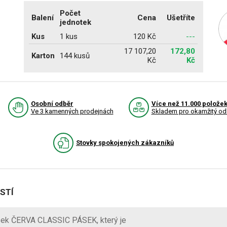
Počet
Balení
Cena
Ušetříte
jednotek
Kus
1 kus
120 Kč
---
17 107,20
172,80
Karton
144 kusů
Kč
Kč
Osobní odběr
Více než 11.000 polože
Ve 3 kamenných prodejnách
Skladem pro okamžitý od
Stovky spokojených zákazníků
STÍ
sek ČERVA CLASSIC PÁSEK, který je