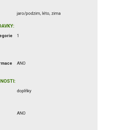
jaro/podzim, léto, zima
DAVKY:
egorie
1
ormace
ANO
NOSTI:
doplňky
ANO