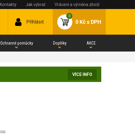
Kontakty
Jak vybrat
Vrácení a výměna zboží
0
0 Kč
s DPH
Přihlásit
Ochranné pomůcky
Doplňky
AKCE
VÍCE INFO
nou