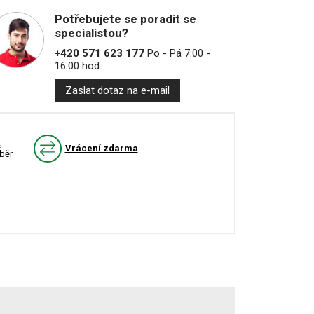
Potřebujete se poradit se
specialistou?
+420 571 623 177
Po - Pá 7:00 -
16:00 hod.
Zaslat dotaz na e-mail
k
Vrácení zdarma
běr