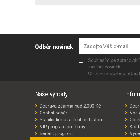
Odběr novinek
Souhlasím se zpracován
zasílání novinek
Chráněno službou reCap
Naše výhody
Infor
Doprava zdarma nad 2.000 Kč
Dopr
Osobní odběr
Vše 
Stabilní firma s dlouhou historií
Obch
VIP program pro firmy
Kont
Benefit program
Výde