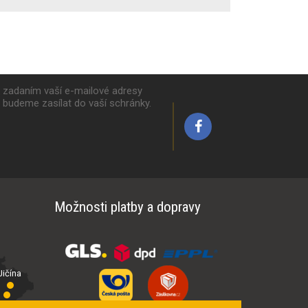
k zadaním vaší e-mailové adresy
y budeme zasílat do vaší schránky.
Možnosti platby a dopravy
ičína
íčí