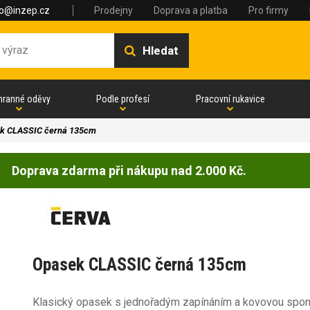
fo@inzep.cz
Prodejny
Doprava a platba
Pro firmy
Hledat
hranné oděvy
Podle profesí
Pracovní rukavice
k CLASSIC černá 135cm
Doprava zdarma při nákupu nad 2.000 Kč.
Opasek CLASSIC černá 135cm
Klasický opasek s jednořadým zapínáním a kovovou spo