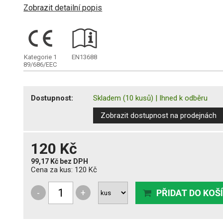
Zobrazit detailní popis
Kategorie 1
EN13688
89/686/EEC
Dostupnost:
Skladem
(10 kusů)
|
Ihned k odběru
Zobrazit dostupnost na prodejnách
120 Kč
99,17 Kč
bez DPH
Cena za kus:
120 Kč
-
+
PŘIDAT DO KOŠ