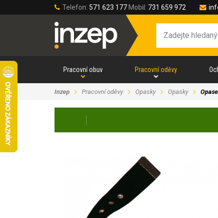
Telefon:
571 623 177
Mobil:
731 659 972
in
Pracovní obuv
Pracovní oděvy
Oc
Inzep
Pracovní oděvy
Opasky
Opasky
Opase