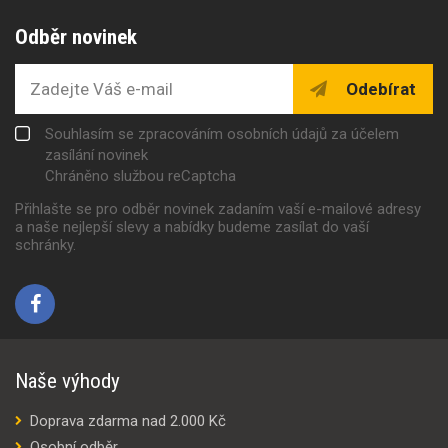
Odběr novinek
Odebírat
Souhlasím se zpracováním osobních údajů za účelem
zasílání novinek
Chráněno službou reCaptcha
Přihlašte se pro odběr novinek zadaním vaší e-mailové adresy
a naše nejlepší slevy a nabídky budeme zasílat do vaší
schránky.
Naše výhody
Doprava zdarma nad 2.000 Kč
Osobní odběr