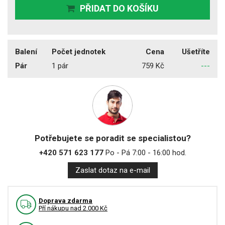
PŘIDAT DO KOŠÍKU
Balení
Počet jednotek
Cena
Ušetříte
Pár
1 pár
759 Kč
---
Potřebujete se poradit se specialistou?
+420 571 623 177
Po - Pá 7:00 - 16:00 hod.
Zaslat dotaz na e-mail
Doprava zdarma
Pří nákupu nad 2.000 Kč