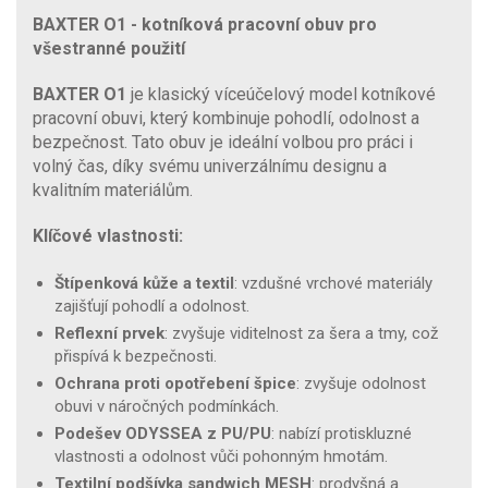
BAXTER O1 - kotníková pracovní obuv pro
všestranné použití
BAXTER O1
je klasický víceúčelový model kotníkové
pracovní obuvi, který kombinuje pohodlí, odolnost a
bezpečnost. Tato obuv je ideální volbou pro práci i
volný čas, díky svému univerzálnímu designu a
kvalitním materiálům.
Klíčové vlastnosti:
Štípenková kůže a textil
: vzdušné vrchové materiály
zajišťují pohodlí a odolnost.
Reflexní prvek
: zvyšuje viditelnost za šera a tmy, což
přispívá k bezpečnosti.
Ochrana proti opotřebení špice
: zvyšuje odolnost
obuvi v náročných podmínkách.
Podešev ODYSSEA z PU/PU
: nabízí protiskluzné
vlastnosti a odolnost vůči pohonným hmotám.
Textilní podšívka sandwich MESH
: prodyšná a