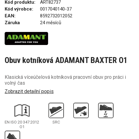
Kód produktu:
ART82737
Kód výrobce:
0017040140-37
EAN:
8592732012052
Záruka
24 měsíců
Obuv kotníková ADAMANT BAXTER O1
Klasická víceúčelová kotníková pracovní obuv pro práci i
volný čas
Zobrazit detailní popis
EN ISO 20 347:2012
SRC
O1