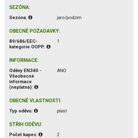
SEZÓNA:
Sezóna:
jaro/podzim
OBECNÉ POŽADAVKY:
89/686/EEC-
1
kategorie OOPP:
INFORMACE:
Oděvy EN340 -
ANO
Všeobecné
informace
(neplatná):
OBECNÉ VLASTNOSTI:
Typ oděvu:
plast
STŘIH ODĚVU:
Počet kapes:
2