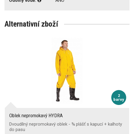
Odolný vodě:
ANO
Alternativní zboží
2
barvy
Oblek nepromokavý HYDRA
Dvoudílný nepromokavý oblek - ¾ plášť s kapucí + kalhoty
do pasu