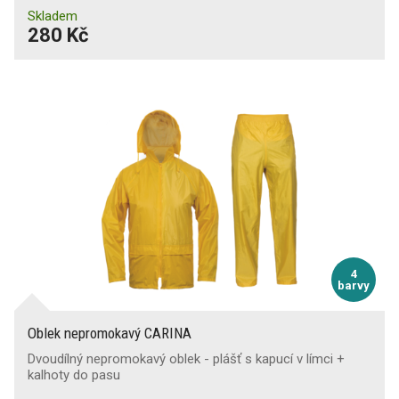
Skladem
280 Kč
4
barvy
Oblek nepromokavý CARINA
Dvoudílný nepromokavý oblek - plášť s kapucí v límci +
kalhoty do pasu