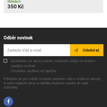
Skladem
350 Kč
Odběr novinek
Odebírat
Souhlasím se zpracováním osobních údajů za účelem
zasílání novinek
Chráněno službou reCaptcha
Přihlašte se pro odběr novinek zadaním vaší e-mailové adresy
a naše nejlepší slevy a nabídky budeme zasílat do vaší
schránky.