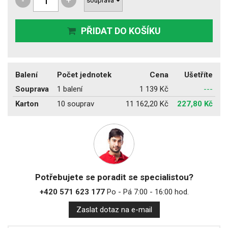
-
+
PŘIDAT DO KOŠÍKU
Balení
Počet jednotek
Cena
Ušetříte
Souprava
1 balení
1 139 Kč
---
Karton
10 souprav
11 162,20 Kč
227,80 Kč
Potřebujete se poradit se specialistou?
+420 571 623 177
Po - Pá 7:00 - 16:00 hod.
Zaslat dotaz na e-mail