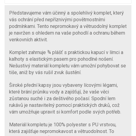
Představujeme vám účinný a spolehlivý komplet, který
vás ochrání před nepříznivými povětrnostními
podmínkami. Tento nepromokavý a větruodolný komplet
je navržen s ohledem na vaše pohodlí a ochranu během
venkovních aktivit.
Komplet zahrnuje ¾ plášť s praktickou kapucí v límci a
kalhoty s elastickým pasem pro pohodlné nošení.
Nešustivý materiál kompletu vám umožní pohybovat se
tiše, aniž by vás rušil zvuk šustění.
Široké přední kapsy jsou vybaveny lícovými légami,
které brání průniku vody a zajišťují, že vaše věci
zůstanou suché i za deštivého počasí. Spodní lem
rukávů je nastavitelný pomocí praktických druků, což
vám umožňuje upravit si komfort podle svých potřeb.
Materiál kompletu je 100% polyester s PU vrstvou,
která zajišťuje nepromokavost a větruodolnost. To