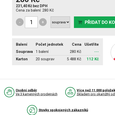
231,40 Kč
bez DPH
Cena za balení:
280 Kč
-
+
PŘIDAT DO K
Balení
Počet jednotek
Cena
Ušetříte
Souprava
1 balení
280 Kč
---
Karton
20 souprav
5 488 Kč
112 Kč
Osobní odběr
Více než 11.000 polože
Ve 3 kamenných prodejnách
Skladem pro okamžitý od
Stovky spokojených zákazníků