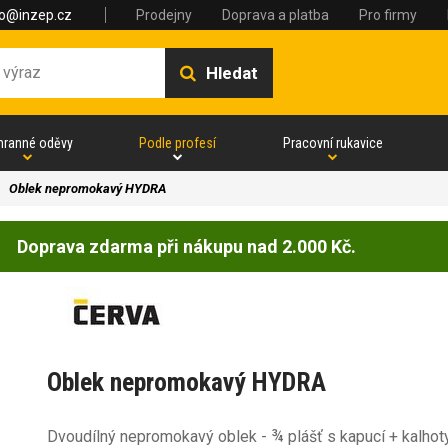
fo@inzep.cz
Prodejny
Doprava a platba
Pro firmy
Hledat
hranné oděvy
Podle profesí
Pracovní rukavice
Oblek nepromokavý HYDRA
Doprava zdarma při nákupu nad 2.000 Kč.
Oblek nepromokavý HYDRA
Dvoudílný nepromokavý oblek - ¾ plášť s kapucí + kalhot