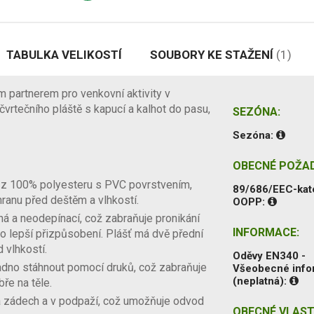
TABULKA VELIKOSTÍ
SOUBORY KE STAŽENÍ
(1)
 partnerem pro venkovní aktivity v
čvrtečního pláště s kapucí a kalhot do pasu,
SEZÓNA:
Sezóna:
OBECNÉ POŽA
 z 100% polyesteru s PVC povrstvením,
89/686/EEC-kat
ranu před deštěm a vlhkostí.
OOPP:
á a neodepínací, což zabraňuje pronikání
INFORMACE:
ro lepší přizpůsobení. Plášť má dvě přední
 vlhkostí.
Oděvy EN340 -
dno stáhnout pomocí druků, což zabraňuje
Všeobecné inf
(neplatná):
bře na těle.
a zádech a v podpaží, což umožňuje odvod
OBECNÉ VLAST