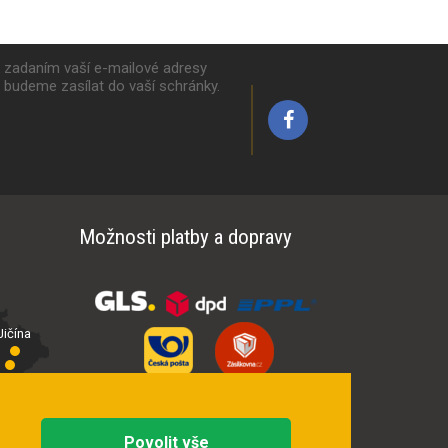
k zadaním vaší e-mailové adresy
y budeme zasílat do vaší schránky.
Možnosti platby a dopravy
ičína
íčí
Povolit vše