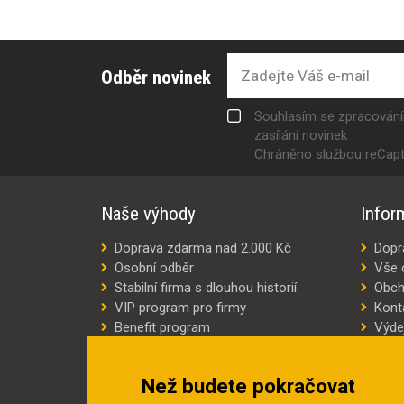
Odběr novinek
Souhlasím se zpracován
zasílání novinek
Chráněno službou reCap
Naše výhody
Infor
Doprava zdarma nad 2.000 Kč
Dopr
Osobní odběr
Vše 
Stabilní firma s dlouhou historií
Obch
VIP program pro firmy
Kont
Benefit program
Výde
Šití oděvů na míru
Výro
Náhradní plnění
Jak v
Než budete pokračovat
Šetříme náklady