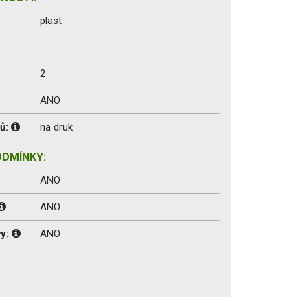
plast
2
ANO
vů:
na druk
ODMÍNKY:
ANO
ANO
vy:
ANO