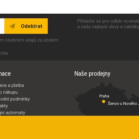
Přihlašte se pro odběr novine
Odebírat
a naše nejlepší slevy a nabídk
ím osobních údajů za účelem
tcha
mace
Naše prodejny
ava a platba
o nákupu
Praha
odní podmínky
Šenov u Nového J
akty
jní automaty
Valašské Meziř
bci
ybrat