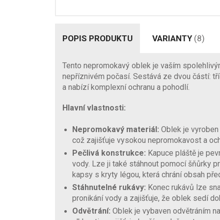
POPIS PRODUKTU
VARIANTY
(8)
Tento nepromokavý oblek je vaším spolehlivým
nepříznivém počasí. Sestává ze dvou částí: tří
a nabízí komplexní ochranu a pohodlí.
Hlavní vlastnosti:
Nepromokavý materiál:
Oblek je vyroben
což zajišťuje vysokou nepromokavost a och
Pečlivá konstrukce:
Kapuce pláště je pevn
vody. Lze ji také stáhnout pomocí šňůrky p
kapsy s kryty légou, která chrání obsah před
Stáhnutelné rukávy:
Konec rukávů lze sna
pronikání vody a zajišťuje, že oblek sedí do
Odvětrání:
Oblek je vybaven odvětráním n