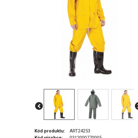
Kód produktu:
ART24253
Kód výrobce:
0312000770005