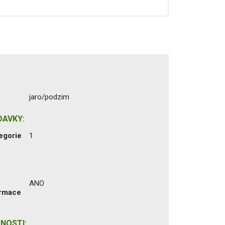
jaro/podzim
DAVKY:
egorie
1
ANO
ormace
NOSTI: