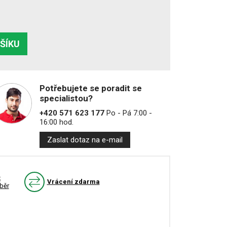
OŠÍKU
Potřebujete se poradit se
specialistou?
+420 571 623 177
Po - Pá 7:00 -
16:00 hod.
Zaslat dotaz na e-mail
k
Vrácení zdarma
běr