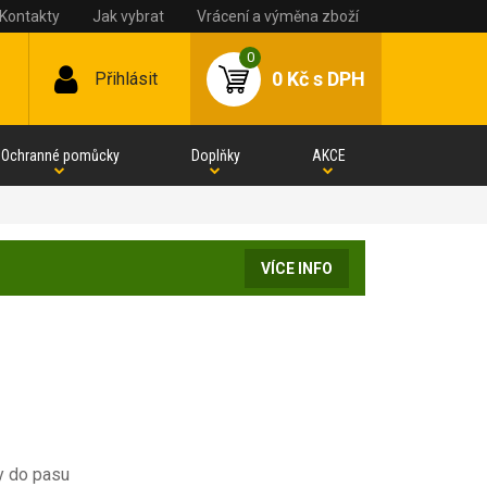
Kontakty
Jak vybrat
Vrácení a výměna zboží
0
0 Kč
s DPH
Přihlásit
Ochranné pomůcky
Doplňky
AKCE
VÍCE INFO
y do pasu