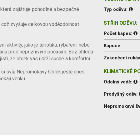
 která zajišťuje pohodlné a bezpečné
Typ oděvu:
STŘIH ODĚVU:
 což zvyšuje celkovou voděodolnost
Počet kapes:
aktivity, jako je turistika, rybaření, nebo
Kapuce:
ranu před nepříznivým počasím. Bez ohledu
Zakončení ruká
jisti, že oblek vás udrží suché a komfortní.
KLIMATICKÉ P
 si svůj Nepromokavý Oblek ještě dnes.
ekají venku.
Odolný vodě:
Prodyšný oděv:
Nepromokavé š