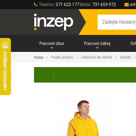
Telefon:
571 623 177
Mobil:
731 659 972
in
Pracovní obuv
Pracovní oděvy
Oc
Inzep
Podle profesí
Oblečení do deště
Obleky