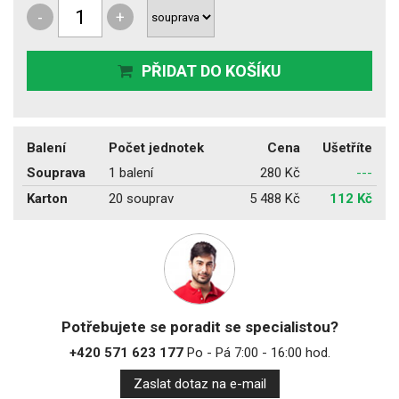
-
+
PŘIDAT DO KOŠÍKU
Balení
Počet jednotek
Cena
Ušetříte
Souprava
1 balení
280 Kč
---
Karton
20 souprav
5 488 Kč
112 Kč
Potřebujete se poradit se specialistou?
+420 571 623 177
Po - Pá 7:00 - 16:00 hod.
Zaslat dotaz na e-mail