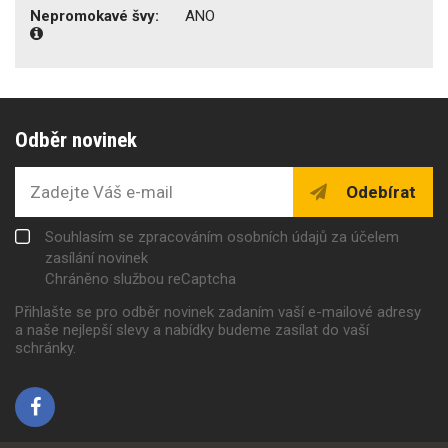
Nepromokavé švy:
ANO
Odběr novinek
Odebírat
Souhlasím se zpracováním osobních údajů za účelem
zasílání novinek
Chráněno službou reCaptcha
Přihlašte se pro odběr novinek zadaním vaší e-mailové adresy
a naše nejlepší slevy a nabídky budeme zasílat do vaší
schránky.