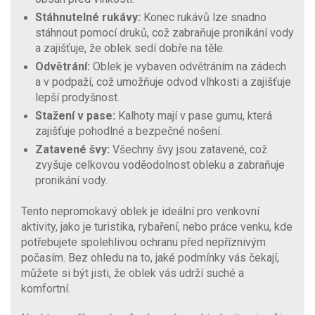
Stáhnutelné rukávy:
Konec rukávů lze snadno
stáhnout pomocí druků, což zabraňuje pronikání vody
a zajišťuje, že oblek sedí dobře na těle.
Odvětrání:
Oblek je vybaven odvětráním na zádech
a v podpaží, což umožňuje odvod vlhkosti a zajišťuje
lepší prodyšnost.
Stažení v pase:
Kalhoty mají v pase gumu, která
zajišťuje pohodlné a bezpečné nošení.
Zatavené švy:
Všechny švy jsou zatavené, což
zvyšuje celkovou voděodolnost obleku a zabraňuje
pronikání vody.
Tento nepromokavý oblek je ideální pro venkovní
aktivity, jako je turistika, rybaření, nebo práce venku, kde
potřebujete spolehlivou ochranu před nepříznivým
počasím. Bez ohledu na to, jaké podmínky vás čekají,
můžete si být jisti, že oblek vás udrží suché a
komfortní.