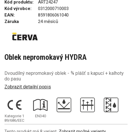
Kód produktu:
ART24247
Kód výrobce:
0312000710003
EAN:
8591806061040
Záruka
24 měsíců
Oblek nepromokavý HYDRA
Dvoudílný nepromokavý oblek - ¾ plášť s kapucí + kalhoty
do pasu
Zobrazit detailní popis
Kategorie 1
EN340
89/686/EEC
Tento produkt má 8 variant.
Zobrazit možné varianty