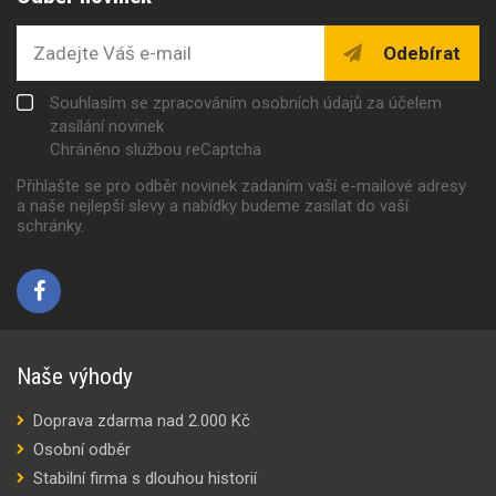
Odebírat
Souhlasím se zpracováním osobních údajů za účelem
zasílání novinek
Chráněno službou reCaptcha
Přihlašte se pro odběr novinek zadaním vaší e-mailové adresy
a naše nejlepší slevy a nabídky budeme zasílat do vaší
schránky.
Naše výhody
Doprava zdarma nad 2.000 Kč
Osobní odběr
Stabilní firma s dlouhou historií