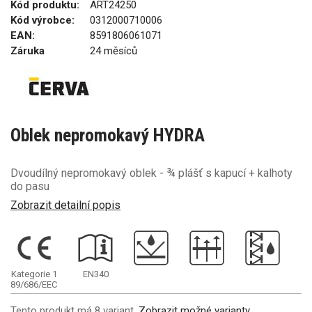
Kód produktu:
ART24250
Kód výrobce:
0312000710006
EAN:
8591806061071
Záruka
24 měsíců
Oblek nepromokavý HYDRA
Dvoudílný nepromokavý oblek - ¾ plášť s kapucí + kalhoty
do pasu
Zobrazit detailní popis
Kategorie 1
EN340
89/686/EEC
Tento produkt má 8 variant.
Zobrazit možné varianty