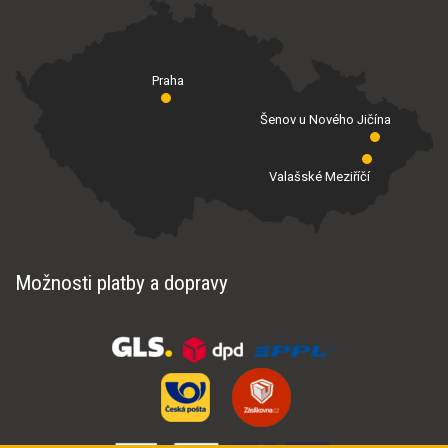
Praha
Šenov u Nového Jičína
Valašské Meziříčí
Možnosti platby a dopravy