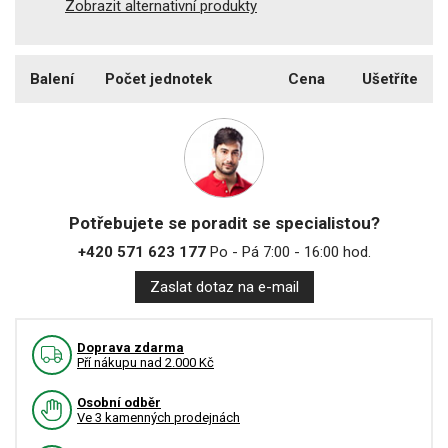
Zobrazit alternativní produkty
Balení
Počet jednotek
Cena
Ušetříte
Potřebujete se poradit se specialistou?
+420 571 623 177
Po - Pá 7:00 - 16:00 hod.
Zaslat dotaz na e-mail
Doprava zdarma
Pří nákupu nad 2.000 Kč
Osobní odběr
Ve 3 kamenných prodejnách