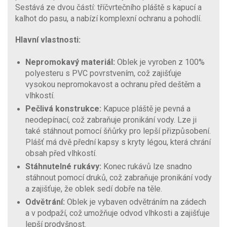
Sestává ze dvou částí: tříčvrtečního pláště s kapucí a
kalhot do pasu, a nabízí komplexní ochranu a pohodlí.
Hlavní vlastnosti:
Nepromokavý materiál:
Oblek je vyroben z 100%
polyesteru s PVC povrstvením, což zajišťuje
vysokou nepromokavost a ochranu před deštěm a
vlhkostí.
Pečlivá konstrukce:
Kapuce pláště je pevná a
neodepínací, což zabraňuje pronikání vody. Lze ji
také stáhnout pomocí šňůrky pro lepší přizpůsobení.
Plášť má dvě přední kapsy s kryty légou, která chrání
obsah před vlhkostí.
Stáhnutelné rukávy:
Konec rukávů lze snadno
stáhnout pomocí druků, což zabraňuje pronikání vody
a zajišťuje, že oblek sedí dobře na těle.
Odvětrání:
Oblek je vybaven odvětráním na zádech
a v podpaží, což umožňuje odvod vlhkosti a zajišťuje
lepší prodyšnost.