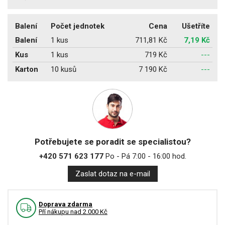
Balení
Počet jednotek
Cena
Ušetříte
Balení
1 kus
711,81 Kč
7,19 Kč
Kus
1 kus
719 Kč
---
Karton
10 kusů
7 190 Kč
---
Potřebujete se poradit se specialistou?
+420 571 623 177
Po - Pá 7:00 - 16:00 hod.
Zaslat dotaz na e-mail
Doprava zdarma
Pří nákupu nad 2.000 Kč