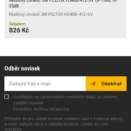
35dB
Mušlový chránič 3M PELTOR H540B-412-SV
Skladem
826 Kč
Odběr novinek
Odebírat
Souhlasím se zpracováním osobních údajů za účelem
zasílání novinek
Chráněno službou reCaptcha
Přihlašte se pro odběr novinek zadaním vaší e-mailové adresy
a naše nejlepší slevy a nabídky budeme zasílat do vaší
schránky.