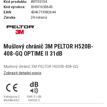
Kód produktu:
ART05104
Kód výrobce:
XH001650643
EAN:
4046719382644
Záruka
24 měsíců
Mušlový chránič 3M PELTOR H520B-
408-GQ OPTIME II 31dB
Mušlový chránič 3M PELTOR H520B-408-GQ
Zobrazit detailní popis
Kategorie 2
SNR 31 dB
89/686/EEC
EN352-2