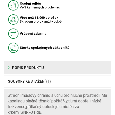
Osobní odběr
Ve 3 kamenných prodejnách
Více než 11.000 položek
Skladem pro okamžitý odběr
Vrácení zdarma
Stovky spokojených zákazníků
POPIS PRODUKTU
SOUBORY KE STAŽENÍ
(1)
Střední mušlový chránič sluchu pro hlučné prostředí. Má
kapalinou plněné těsnící polštářky,tlumí dobře i nízké
frakvence,přítlačný oblouk je umístěn za
krkem. SNR=31 dB.