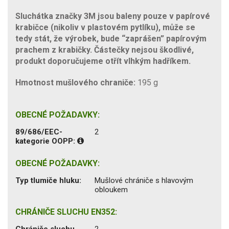
Sluchátka značky 3M jsou baleny pouze v papírové
krabičce (nikoliv v plastovém pytlíku), může se
tedy stát, že výrobek, bude “zaprášen” papírovým
prachem z krabičky. Částečky nejsou škodlivé,
produkt doporučujeme otřít vlhkým hadříkem.
Hmotnost mušlového chraniče:
195 g
OBECNÉ POŽADAVKY:
89/686/EEC-
2
kategorie OOPP:
OBECNÉ POŽADAVKY:
Typ tlumiče hluku:
Mušlové chrániče s hlavovým
obloukem
CHRÁNIČE SLUCHU EN352:
Chrániče sluchu
2