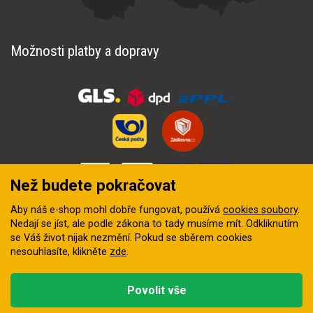
Možnosti platby a dopravy
Než budete pokračovat
Aby náš e-shop mohl dobře fungovat, používá
cookies soubory
.
Nedají se jíst, ale podle zákona to tady musíme mít. Odkliknutím
se Váš život nijak nezmění. Pokud se sběrem cookies
nesouhlasíte, klikněte
zde
.
© 2018–2026 INZEP CENTRUM, s.r.o. Všechna práva vyhrazena
Povolit vše
Vytvořila
digitální agentura FEO