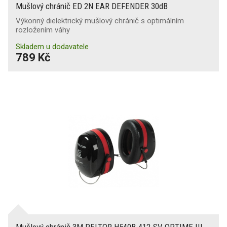
Mušlový chránič ED 2N EAR DEFENDER 30dB
Výkonný dielektrický mušlový chránič s optimálním
rozložením váhy
Skladem u dodavatele
789 Kč
Mušlový chránič 3M PELTOR H540B-412-SV OPTIME III