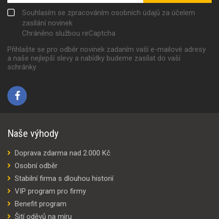
Souhlasím se zpracováním osobních údajů za účelem
zasílání novinek
Chráněno službou reCaptcha
Přihlašte se pro odběr novinek zadaním vaší e-mailové adresy
a naše nejlepší slevy a nabídky budeme zasílat do vaší
schránky.
Naše výhody
Doprava zdarma nad 2.000 Kč
Osobní odběr
Stabilní firma s dlouhou historií
VIP program pro firmy
Benefit program
Šití oděvů na míru