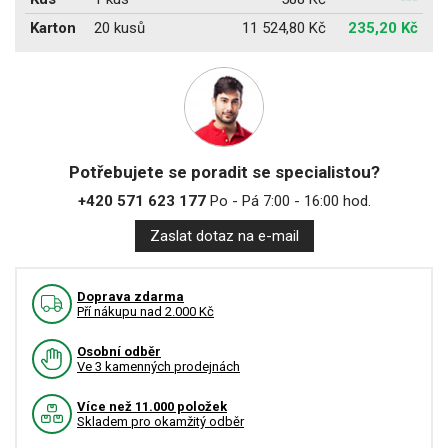
Karton
20 kusů
11 524,80 Kč
235,20 Kč
Potřebujete se poradit se specialistou?
+420 571 623 177
Po - Pá 7:00 - 16:00 hod.
Zaslat dotaz na e-mail
Doprava zdarma
Pří nákupu nad 2.000 Kč
Osobní odběr
Ve 3 kamenných prodejnách
Více než 11.000 položek
Skladem pro okamžitý odběr