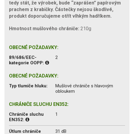
tedy stát, že výrobek, bude “zaprášen” papírovým
prachem z krabičky. Částečky nejsou škodlivé,
produkt doporučujeme otřít vlhkým hadříkem.
Hmotnost mušlového chrániče:
210g
OBECNÉ POŽADAVKY:
89/686/EEC-
2
kategorie OOPP:
OBECNÉ POŽADAVKY:
Typ tlumiče hluku:
Mušlové chrániče s hlavovým
obloukem
CHRÁNIČE SLUCHU EN352:
Chrániče sluchu
1
EN352:
Útlum chrániče
31 dB