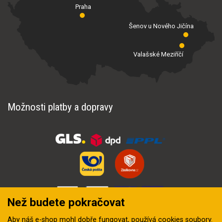
Praha
Šenov u Nového Jičína
Valašské Meziříčí
Možnosti platby a dopravy
Než budete pokračovat
Aby náš e-shop mohl dobře fungovat, používá
cookies soubory
.