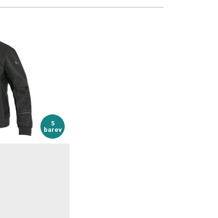
5
barev