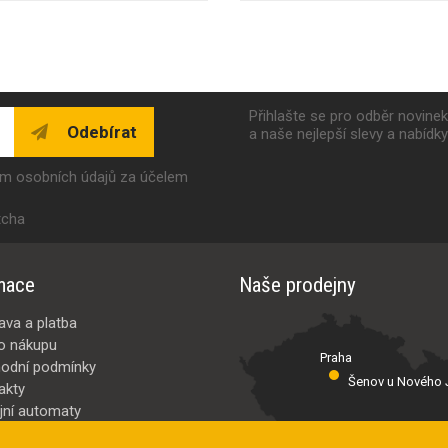
Přihlašte se pro odběr novine
Odebírat
a naše nejlepší slevy a nabídk
ím osobních údajů za účelem
tcha
mace
Naše prodejny
ava a platba
o nákupu
Praha
odní podmínky
Šenov u Nového J
akty
jní automaty
Valašské Meziř
bci