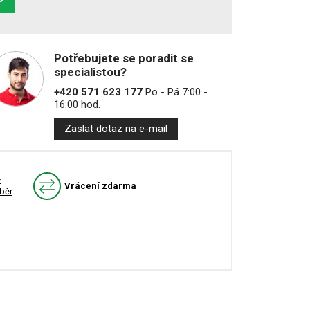
Potřebujete se poradit se
specialistou?
+420 571 623 177
Po - Pá 7:00 -
16:00 hod.
Zaslat dotaz na e-mail
k
Vrácení zdarma
běr