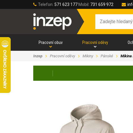
Telefon:
571 623 177
Mobil:
731 659 972
in
Pracovní obuv
Pracovní oděvy
Oc
Inzep
Pracovní oděvy
Mikiny
Pánské
Mikina