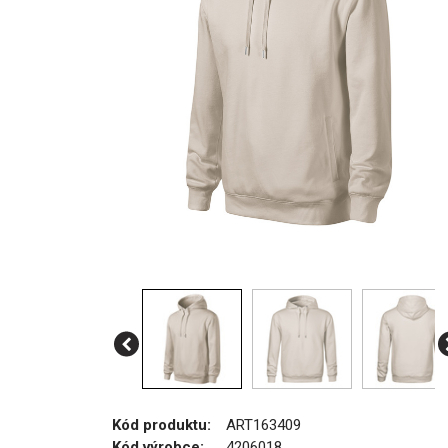
Kód produktu:
ART163409
Kód výrobce:
4206018