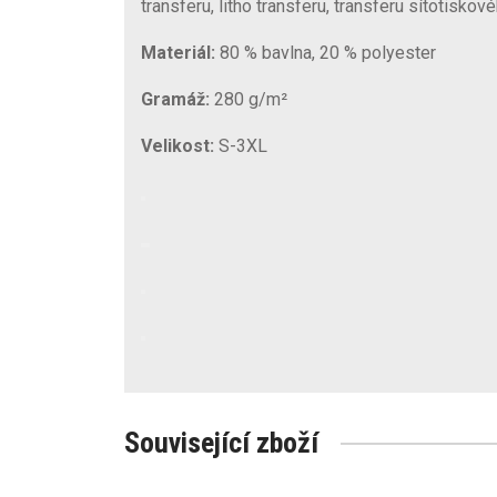
transferu, litho transferu, transferu sítotisko
Materiál:
80 % bavlna, 20 % polyester
Gramáž:
280 g/m²
Velikost:
S-3XL
Související zboží