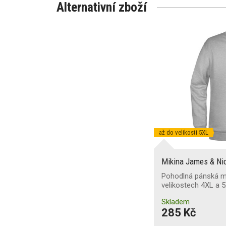
Alternativní zboží
až do velikosti 5XL
Mikina James & Ni
Pohodlná pánská m
velikostech 4XL a 
Skladem
285 Kč