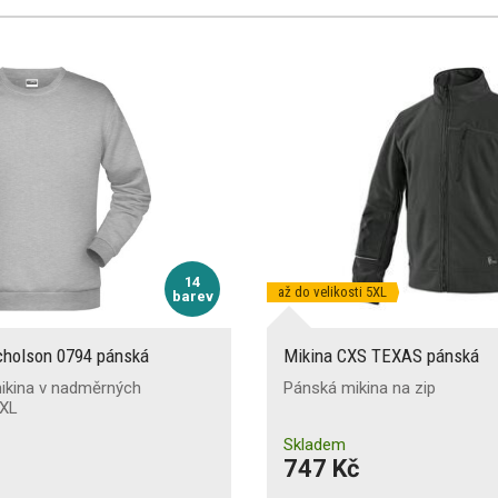
14
až do velikosti 5XL
barev
cholson 0794 pánská
Mikina CXS TEXAS pánská
ikina v nadměrných
Pánská mikina na zip
5XL
Skladem
747 Kč