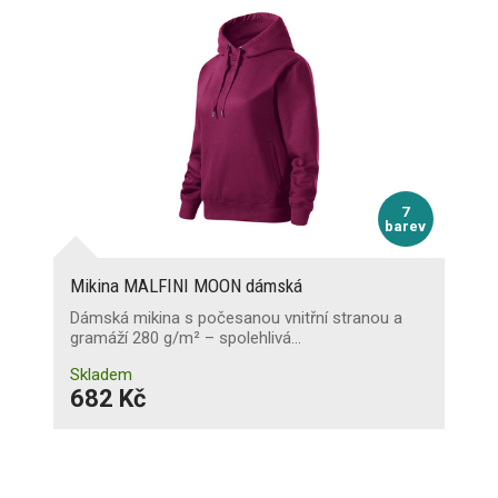
7
barev
Mikina MALFINI MOON dámská
Dámská mikina s počesanou vnitřní stranou a
gramáží 280 g/m² – spolehlivá…
Skladem
682 Kč