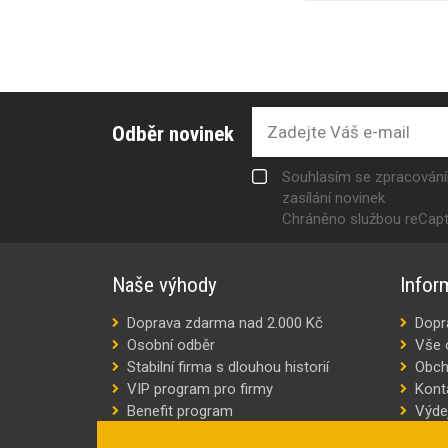
Odběr novinek
Souhlasím se zpracován
zasílání novinek
Chráněno službou reCap
Naše výhody
Infor
Doprava zdarma nad 2.000 Kč
Dopr
Osobní odběr
Vše 
Stabilní firma s dlouhou historií
Obch
VIP program pro firmy
Kont
Benefit program
Výde
Šití oděvů na míru
Výro