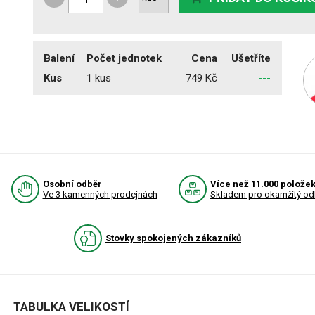
Balení
Počet jednotek
Cena
Ušetříte
Kus
1 kus
749 Kč
---
Osobní odběr
Více než 11.000 polože
Ve 3 kamenných prodejnách
Skladem pro okamžitý od
Stovky spokojených zákazníků
TABULKA VELIKOSTÍ