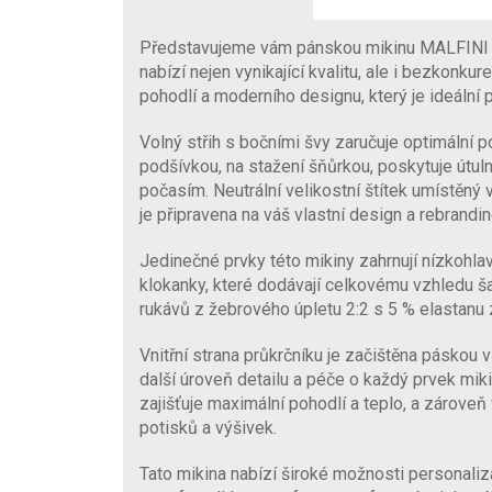
Představujeme vám pánskou mikinu MALFINI M
nabízí nejen vynikající kvalitu, ale i bezkonkur
pohodlí a moderního designu, který je ideální 
Volný střih s bočními švy zaručuje optimální 
podšívkou, na stažení šňůrkou, poskytuje útul
počasím. Neutrální velikostní štítek umístěný v
je připravena na váš vlastní design a rebrandin
Jedinečné prvky této mikiny zahrnují nízkohlav
klokanky, které dodávají celkovému vzhledu ša
rukávů z žebrového úpletu 2:2 s 5 % elastanu z
Vnitřní strana průkrčníku je začištěna páskou 
další úroveň detailu a péče o každý prvek miki
zajišťuje maximální pohodlí a teplo, a zároveň
potisků a výšivek.
Tato mikina nabízí široké možnosti personalizac