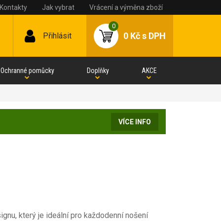
Kontakty
Jak vybrat
Vrácení a výměna zboží
0
0 Kč
s DPH
Přihlásit
Ochranné pomůcky
Doplňky
AKCE
VÍCE INFO
gnu, který je ideální pro každodenní nošení