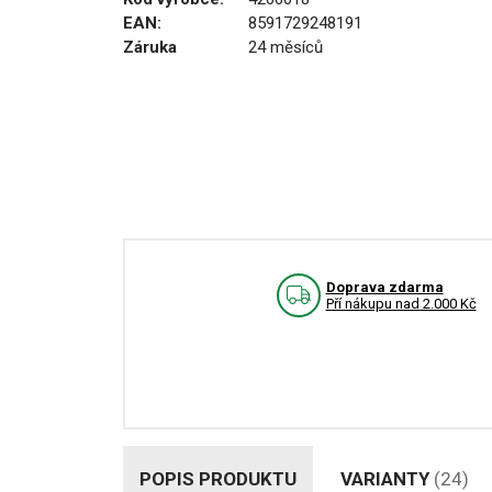
EAN:
8591729248191
Záruka
24 měsíců
Doprava zdarma
Pří nákupu nad 2.000 Kč
POPIS PRODUKTU
VARIANTY
(24)