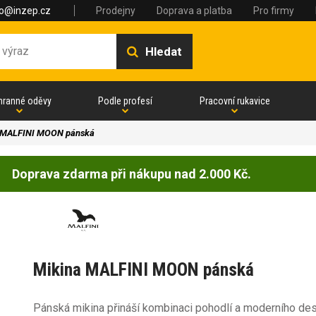
fo@inzep.cz
Prodejny
Doprava a platba
Pro firmy
Hledat
hranné oděvy
Podle profesí
Pracovní rukavice
 MALFINI MOON pánská
Doprava zdarma při nákupu nad 2.000 Kč.
Mikina MALFINI MOON pánská
Pánská mikina přináší kombinaci pohodlí a moderního desi