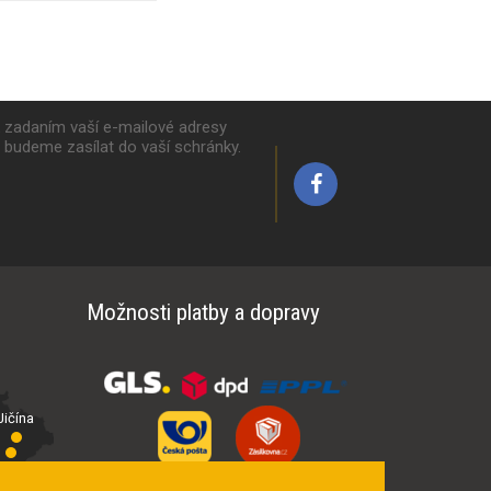
k zadaním vaší e-mailové adresy
y budeme zasílat do vaší schránky.
Možnosti platby a dopravy
ičína
íčí