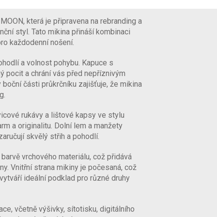
OON, která je připravena na rebranding a
enční styl. Tato mikina přináší kombinaci
pro každodenní nošení.
pohodlí a volnost pohybu. Kapuce s
ný pocit a chrání vás před nepříznivým
 boční části průkrčníku zajišťuje, že mikina
g.
icové rukávy a lištové kapsy ve stylu
rm a originalitu. Dolní lem a manžety
aručují skvělý střih a pohodlí.
v barvě vrchového materiálu, což přidává
ny. Vnitřní strana mikiny je počesaná, což
 vytváří ideální podklad pro různé druhy
e, včetně výšivky, sítotisku, digitálního