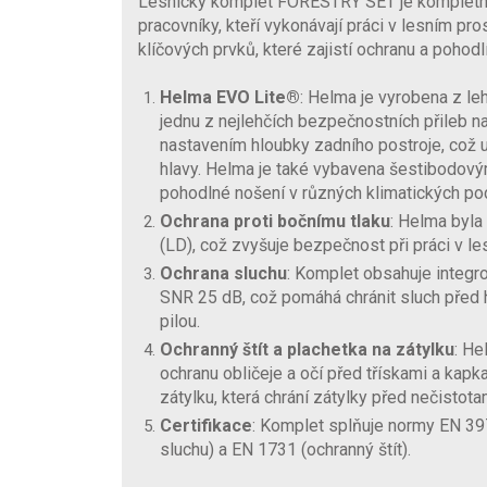
Lesnický komplet FORESTRY SET je kompletní
pracovníky, kteří vykonávají práci v lesním pr
klíčových prvků, které zajistí ochranu a pohod
Helma EVO Lite®
: Helma je vyrobena z leh
jednu z nejlehčích bezpečnostních přileb n
nastavením hloubky zadního postroje, což
hlavy. Helma je také vybavena šestibodovým
pohodlné nošení v různých klimatických po
Ochrana proti bočnímu tlaku
: Helma byla
(LD), což zvyšuje bezpečnost při práci v le
Ochrana sluchu
: Komplet obsahuje integr
SNR 25 dB, což pomáhá chránit sluch pře
pilou.
Ochranný štít a plachetka na zátylku
: He
ochranu obličeje a očí před třískami a kap
zátylku, která chrání zátylky před nečistotam
Certifikace
: Komplet splňuje normy EN 39
sluchu) a EN 1731 (ochranný štít).