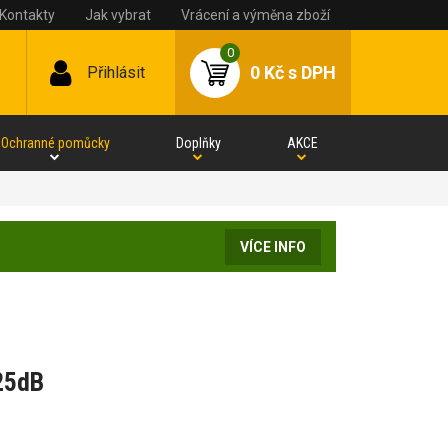
Kontakty
Jak vybrat
Vrácení a výměna zboží
0
0 Kč
s DPH
Přihlásit
Ochranné pomůcky
Doplňky
AKCE
VÍCE INFO
25dB