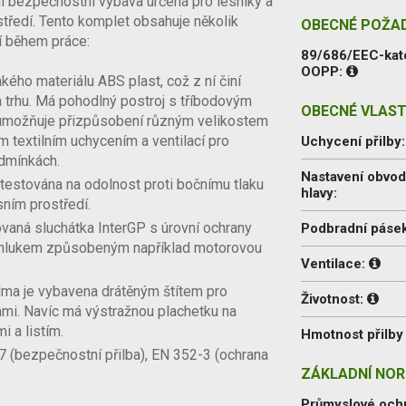
 bezpečnostní výbava určená pro lesníky a
ostředí. Tento komplet obsahuje několik
OBECNÉ POŽA
lí během práce:
89/686/EEC-kat
OOPP:
kého materiálu ABS plast, což z ní činí
a trhu. Má pohodlný postroj s tříbodovým
OBECNÉ VLAST
 umožňuje přizpůsobení různým velikostem
 textilním uchycením a ventilací pro
Uchycení přilby
dmínkách.
Nastavení obvo
 testována na odolnost proti bočnímu tlaku
hlavy:
sním prostředí.
ovaná sluchátka InterGP s úrovní ochrany
Podbradní pásek
d hlukem způsobeným například motorovou
Ventilace:
lma je vybavena drátěným štítem pro
Životnost:
kami. Navíc má výstražnou plachetku na
i a listím.
Hmotnost přilby 
7 (bezpečnostní přilba), EN 352-3 (ochrana
ZÁKLADNÍ NOR
Průmyslové och