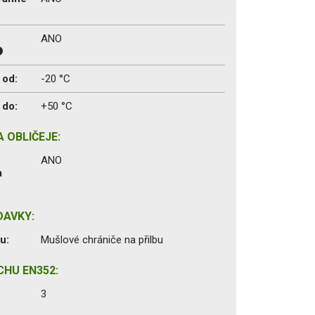
ANO
 od:
-20 °C
 do:
+50 °C
 OBLIČEJE:
a
ANO
a
DAVKY:
u:
Mušlové chrániče na přilbu
CHU EN352:
u
3