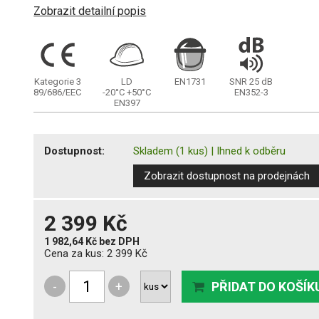
Zobrazit detailní popis
Kategorie 3
LD
EN1731
SNR 25 dB
89/686/EEC
-20°C
+50°C
EN352-3
EN397
Dostupnost:
Skladem
(1 kus)
|
Ihned k odběru
Zobrazit dostupnost na prodejnách
2 399 Kč
1 982,64 Kč
bez DPH
Cena za kus:
2 399 Kč
-
+
PŘIDAT DO KOŠÍK