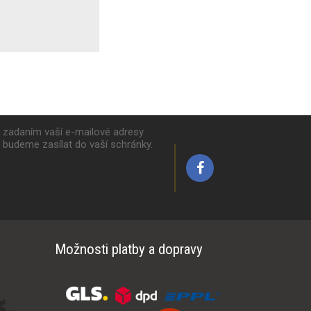
k zadaním vaší e-mailové adresy
y budeme zasílat do vaší schránky.
Možnosti platby a dopravy