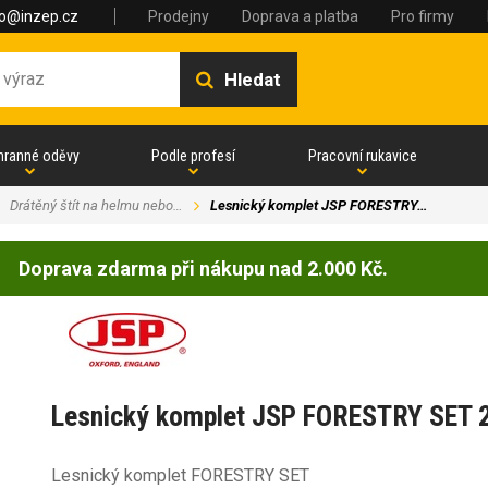
fo@inzep.cz
Prodejny
Doprava a platba
Pro firmy
Hledat
hranné oděvy
Podle profesí
Pracovní rukavice
Drátěný štít na helmu nebo…
Lesnický komplet JSP FORESTRY…
Doprava zdarma při nákupu nad 2.000 Kč.
Lesnický komplet JSP FORESTRY SET 
Lesnický komplet FORESTRY SET