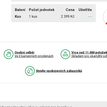
Balení
Počet jednotek
Cena
Ušetříte
Kus
1 kus
2 399 Kč
---
Osobní odběr
Více než 11.000 polože
Ve 3 kamenných prodejnách
Skladem pro okamžitý od
Stovky spokojených zákazníků