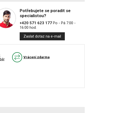
Potřebujete se poradit se
specialistou?
+420 571 623 177
Po - Pá 7:00 -
16:00 hod.
Zaslat dotaz na e-mail
k
Vrácení zdarma
běr