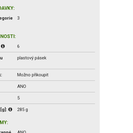
DAVKY:
egorie
3
NOSTI:
:
6
du
plastový pásek
:
Možno přikoupit
ANO
5
[g]:
285 g
MY:
ranné
ANO