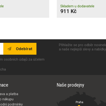
ele
Skladem u dodavatele
911 Kč
Přihlašte se pro odběr novine
Odebírat
a naše nejlepší slevy a nabídk
ím osobních údajů za účelem
tcha
mace
Naše prodejny
ava a platba
o nákupu
Praha
odní podmínky