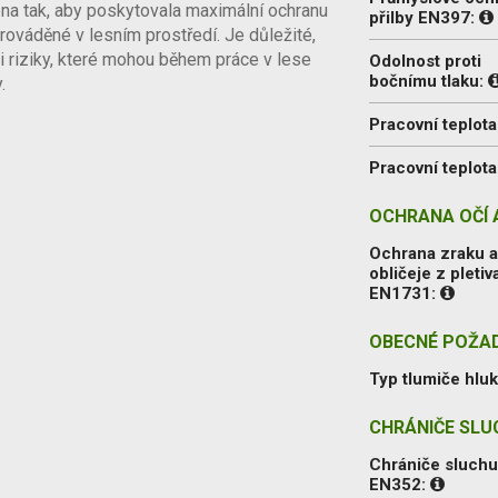
na tak, aby poskytovala maximální ochranu
přilby EN397:
prováděné v lesním prostředí. Je důležité,
i riziky, které mohou během práce v lese
Odolnost proti
bočnímu tlaku:
.
Pracovní teplota
Pracovní teplota
OCHRANA OČÍ A
Ochrana zraku 
obličeje z pletiv
EN1731:
OBECNÉ POŽA
Typ tlumiče hluk
CHRÁNIČE SLU
Chrániče sluch
EN352: