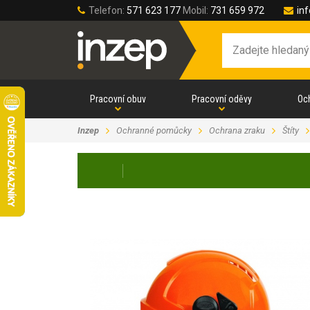
Telefon:
571 623 177
Mobil:
731 659 972
in
Pracovní obuv
Pracovní oděvy
Oc
Inzep
Ochranné pomůcky
Ochrana zraku
Štíty