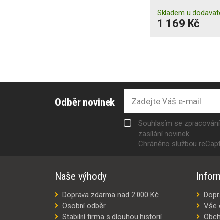
Skladem u dodavat
1 169 Kč
Odběr novinek
Souhlasím se zpracován
zasílání novinek
Chráněno službou reCap
Naše výhody
Infor
Doprava zdarma nad 2.000 Kč
Dopr
Osobní odběr
Vše 
Stabilní firma s dlouhou historií
Obch