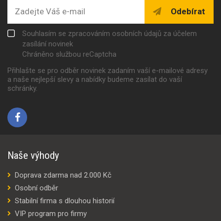
Odebírat
Souhlasím se zpracováním osobních údajů za účelem
zasílání novinek
Chráněno službou reCaptcha
Přihlašte se pro odběr novinek zadaním vaší e-mailové adresy
a naše nejlepší slevy a nabídky budeme zasílat do vaší
schránky.
Naše výhody
Doprava zdarma nad 2.000 Kč
Osobní odběr
Stabilní firma s dlouhou historií
VIP program pro firmy