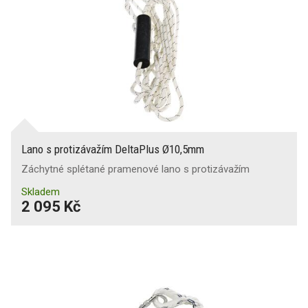
Lano s protizávažím DeltaPlus Ø10,5mm
Záchytné splétané pramenové lano s protizávažím
Skladem
2 095 Kč