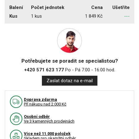
Balení
Počet jednotek
Cena
Ušetříte
Kus
1 kus
1 849 Kč
---
Potřebujete se poradit se specialistou?
+420 571 623 177
Po - Pá 7:00 - 16:00 hod.
Zaslat dotaz na e-mail
Doprava zdarma
Pří nákupu nad 2.000 Kč
Osobní odběr
Ve 3 kamenných prodejnách
Více než 11.000 položek
Skladem pro okamžitý odběr