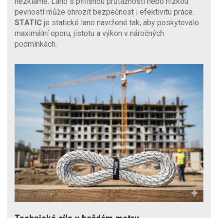
nezklame. Lano s přílišnou průtažností nebo nízkou
pevností může ohrozit bezpečnost i efektivitu práce.
STATIC
je statické lano navržené tak, aby poskytovalo
maximální oporu, jistotu a výkon v náročných
podmínkách.